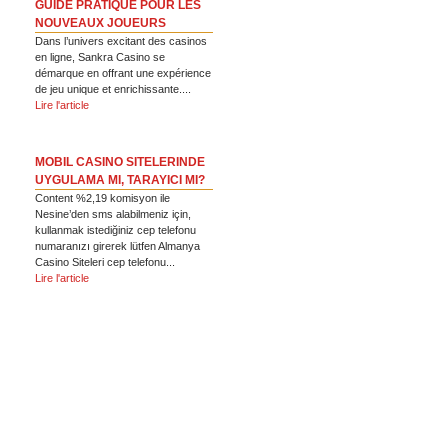
GUIDE PRATIQUE POUR LES
NOUVEAUX JOUEURS
Dans l’univers excitant des casinos
en ligne, Sankra Casino se
démarque en offrant une expérience
de jeu unique et enrichissante....
Lire l'article
MOBIL CASINO SITELERINDE
UYGULAMA MI, TARAYICI MI?
Content %2,19 komisyon ile
Nesine’den sms alabilmeniz için,
kullanmak istediğiniz cep telefonu
numaranızı girerek lütfen Almanya
Casino Siteleri cep telefonu...
Lire l'article