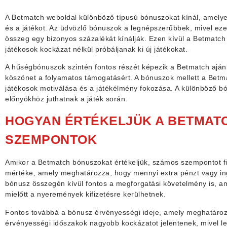
A Betmatch weboldal különböző típusú bónuszokat kínál, amelye
és a játékot. Az üdvözlő bónuszok a legnépszerűbbek, mivel ezek
összeg egy bizonyos százalékát kínálják. Ezen kívül a Betmatch 
játékosok kockázat nélkül próbáljanak ki új játékokat.
A hűségbónuszok szintén fontos részét képezik a Betmatch ajánl
köszönet a folyamatos támogatásért. A bónuszok mellett a Betma
játékosok motiválása és a játékélmény fokozása. A különböző b
előnyökhöz juthatnak a játék során.
HOGYAN ÉRTÉKELJÜK A BETMAT
SZEMPONTOK
Amikor a Betmatch bónuszokat értékeljük, számos szempontot fi
mértéke, amely meghatározza, hogy mennyi extra pénzt vagy ing
bónusz összegén kívül fontos a megforgatási követelmény is, am
mielőtt a nyeremények kifizetésre kerülhetnek.
Fontos továbbá a bónusz érvényességi ideje, amely meghatározz
érvényességi időszakok nagyobb kockázatot jelentenek, mivel le