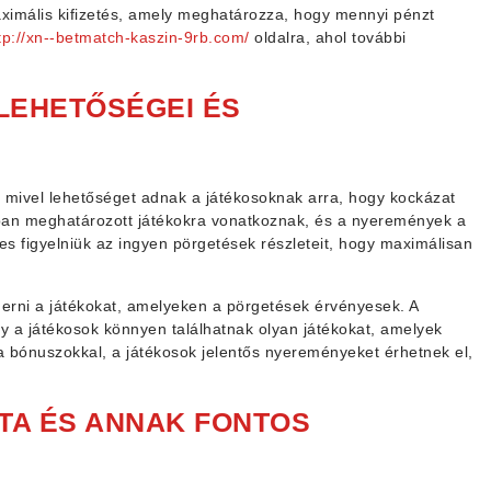
ximális kifizetés, amely meghatározza, hogy mennyi pénzt
tp://xn--betmatch-kaszin-9rb.com/
oldalra, ahol további
LEHETŐSÉGEI ÉS
mivel lehetőséget adnak a játékosoknak arra, hogy kockázat
lában meghatározott játékokra vonatkoznak, és a nyeremények a
es figyelniük az ingyen pörgetések részleteit, hogy maximálisan
rni a játékokat, amelyeken a pörgetések érvényesek. A
gy a játékosok könnyen találhatnak olyan játékokat, amelyek
a bónuszokkal, a játékosok jelentős nyereményeket érhetnek el,
ATA ÉS ANNAK FONTOS