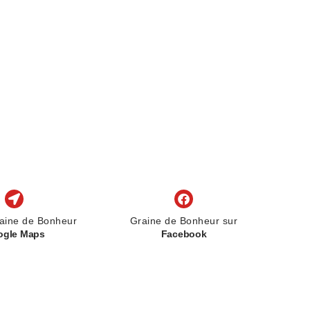
aine de Bonheur
Graine de Bonheur sur
ogle Maps
Facebook