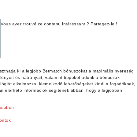
Vous avez trouvé ce contenu intéressant ? Partagez-le !
aszthatja ki a legjobb Betmatch bónuszokat a maximális nyereség
őnyeit és hátrányait, valamint tippeket adunk a bónuszok
lógiát alkalmazza, kiemelkedő lehetőségeket kínál a fogadóknak,
an elérhető információk segítenek abban, hogy a legjobban
lésében
ontok