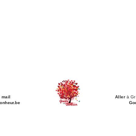
n
mail
Aller
à Gr
onheur.be
Go