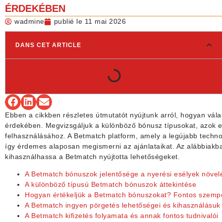
ÉRDEKÉBEN
wadmine
publié le
11 mai 2026
DANS CET ARTICLE
Ebben a cikkben részletes útmutatót nyújtunk arról, hogyan vál
érdekében. Megvizsgáljuk a különböző bónusz típusokat, azok el
felhasználásához. A Betmatch platform, amely a legújabb techno
így érdemes alaposan megismerni az ajánlataikat. Az alábbiakb
kihasználhassa a Betmatch nyújtotta lehetőségeket.
A Betmatch bónuszok jelentősége a nyerési esélyek növe
A különböző típusú Betmatch bónuszok áttekintése
Hogyan értékeljük a Betmatch bónuszokat? Fontos szemp
A Betmatch ingyen pörgetés lehetőségei és kihasználásuk
A Betmatch kifizetés folyamata és annak fontos tudnivalói