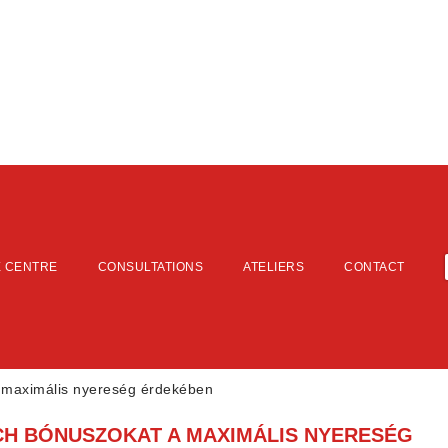
E CENTRE
CONSULTATIONS
ATELIERS
CONTACT
a maximális nyereség érdekében
CH BÓNUSZOKAT A MAXIMÁLIS NYERESÉG