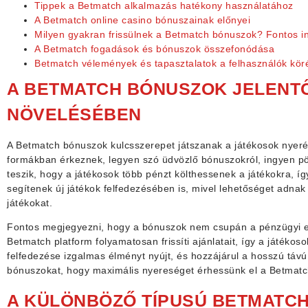
Tippek a Betmatch alkalmazás hatékony használatához
A Betmatch online casino bónuszainak előnyei
Milyen gyakran frissülnek a Betmatch bónuszok? Fontos i
A Betmatch fogadások és bónuszok összefonódása
Betmatch vélemények és tapasztalatok a felhasználók kö
A BETMATCH BÓNUSZOK JELENTŐ
NÖVELÉSÉBEN
A Betmatch bónuszok kulcsszerepet játszanak a játékosok nyer
formákban érkeznek, legyen szó üdvözlő bónuszokról, ingyen p
teszik, hogy a játékosok több pénzt költhessenek a játékokra, íg
segítenek új játékok felfedezésében is, mivel lehetőséget adnak 
játékokat.
Fontos megjegyezni, hogy a bónuszok nem csupán a pénzügyi el
Betmatch platform folyamatosan frissíti ajánlatait, így a játékos
felfedezése izgalmas élményt nyújt, és hozzájárul a hosszú távú
bónuszokat, hogy maximális nyereséget érhessünk el a Betmatc
A KÜLÖNBÖZŐ TÍPUSÚ BETMATC