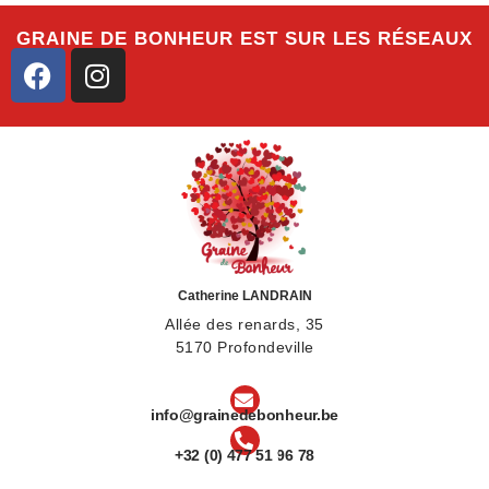
GRAINE DE BONHEUR EST SUR LES RÉSEAUX
Catherine LANDRAIN
Allée des renards, 35
5170 Profondeville
info@grainedebonheur.be
+32 (0) 477 51 96 78