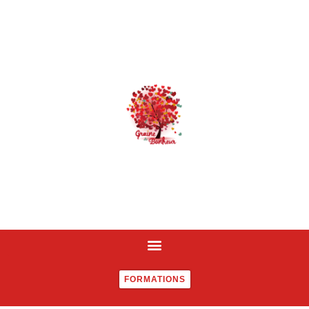
FORMATIONS