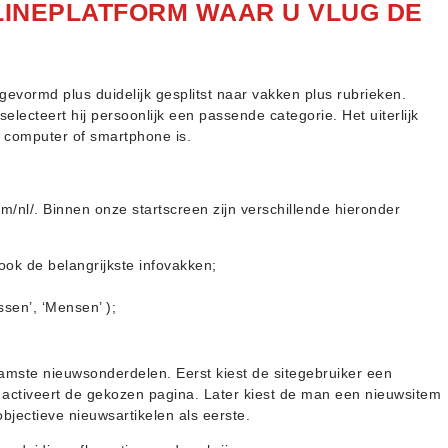
NLINEPLATFORM WAAR U VLUG DE
evormd plus duidelijk gesplitst naar vakken plus rubrieken.
electeert hij persoonlijk een passende categorie. Het uiterlijk
k computer of smartphone is.
fm/nl/. Binnen onze startscreen zijn verschillende hieronder
ook de belangrijkste infovakken;
ssen’, ‘Mensen’ );
naamste nieuwsonderdelen. Eerst kiest de sitegebruiker een
s activeert de gekozen pagina. Later kiest de man een nieuwsitem
objectieve nieuwsartikelen als eerste.