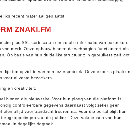
lijks recent materiaal geplaatst.
ORM ZNAKI.FM
nectie plus SSL-certificaten om zo alle informatie van bezoekers
aam van merk. Onze opbouw binnen de webpagina functioneert als
n. Op basis van hun duidelijke structuur zijn gebruikers zelf vlot
are lijn ten opzichte van hun lezerspubliek. Onze experts plaatsen
n voor al vaste bezoekers.
g en creativiteit.
raal binnen die nieuwssite. Voor hun ploeg van die platform is
 grondig controleerbare gegevens daarnaast volgt zeker geen
halen altijd voor aandacht treuren na. Voor die portal blijft hun
re terugkoppelingen van de publiek. Deze vakmensen van hun
emaal in dagelijks dagtaak.