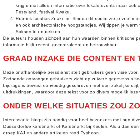
krijg u niet alleen informatie over lokale events maar ook
Festyland, festival Kwaku.
Rubriek locaties Znaki.fm. Binnen dit sectie zie je veel m
en ook architectonische hoogstandjes. Wij tippen je warm
Saksen te ontdekken.
De auteurs houden zichzelf aan hun waarden binnen kritische per
informatie blijft recent, gecontroleerd en betrouwbaar.
GRAAD INZAKE DIE CONTENT EN 
Deze onafhankelijke persdienst stelt gebruikers geen visie voor,
Zodoende ontvangen gebruikers zicht op zuivere gegevens alsoo
bijdrage is bewust eenvoudig geschreven met een zakelijke stijl
uitdrukkingen, waardoor deze tekst voor zo divers mogelijk lezers
ONDER WELKE SITUATIES ZOU ZOI
Interessante blogs zijn handig voor heel bezoekers met hun div
Düsseldorfse kerstmarkt of Kerstmarkt bij Keulen. Als u dan een
groep KAJ en andere artikelen rond Typhoon.