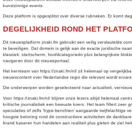
kunstzinnige events.
Deze platform is opgesplitst over diverse rubrieken. Er komt dage
DEGELIJKHEID ROND HET PLATF
Dit nieuwsplatform znaki.fm gebruikt een veilig versleutelde con
te beveiligen. Dat domein is gelijk aan de exacte juridische n
klassiek: startscherm, hoofdcategorieën plus belangrijkste blokke
navigeren door dit nieuwsportaal.
Het kernteam van https://znaki.fm/nl/ zit helemaal op vergelijkb
nieuwscontent over Nederlandse regio die relevant wordt ervare
Die onderwerpen worden geselecteerd naar actualiteit, vernieuwin
Voor https://znaki.fm/nl/ blijven onze lezers altijd helemaal cent
kritische journalistiek een bewuste koers. Het team filtert zeer
speculaties of zelfs ‘hype-berichten’ aangaande twijfelachtige ver
hoogste beloning rond de constructieve activiteiten de dankba
brand baseren hun handelen aan realiteit plus gieten de ziel hel