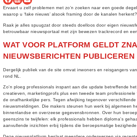
Ervaart u zelf problemen met zo’n zoeken naar een goede degelij
waarop u ‘fake nieuws’ alsook framing door de kanalen herkent?
Raak je alles spuugzat door steeds doelloos door eigen nieuwsfe
betrouwbaar nieuwsportaal met zijn bewezen trackrecord en een
WAT VOOR PLATFORM GELDT ZNA
NIEUWSBERICHTEN PUBLICEREN
Dergelijk publiek van de site omvat inwoners en reisgangers va
rond NL.
Zo’n ploeg professionals inspant aan die update betreffende het 
creatieven, marketingprofs plus een tweede team professionele 
de onafhankelijke pers. Tegen afwijking tegenover verschillende
nieuwsmeldingen. Die makers steunen hun werk bij algemeen he
binnenlandse en overzeese gegevensbronnen. Over hun beroeps
geenszins te twijfelen: elk professionals hebben diploma’s geh
aanvullende inzichten erbij tijdens die beroepsmatige bezighede
Deze nieuwsplatform beslaat meerdere onderwerpen via recente 