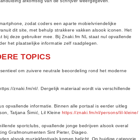
 aanduiding afkomstig van de schrijver weergegeven.
martphone, zodat coders een aparte mobielvriendelijke
vanuit dit site, met behulp strakkere vakken alsook iconen. Het
t bij deze gebruiker mee. Bij Znaki.fm NL staat nul opvallende
r het plaatselijke informatie zelf raadplegen.
DERE TOPICS
essentieel om zuivere neutrale beoordeling rond het moderne
tps://znaki.fm/nl/. Dergelijk materiaal wordt via verschillende
us opvallende informatie. Binnen alle portaal is eerder uitleg
on, Tatjana Šimić, Lil Kleine
https://znaki.fm/nl/persons/lil-kleine/
hillende sportclubs, opvallende jonge bedrijven alsook overal
ing Grafmonumenten Sint Pieter, Diageo.
den alsook muziekfestivals komen belicht. Op huidige categorie