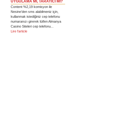
UYGULAMA MI, TARAYICI MI?
Content %2,19 komisyon ile
Nesine’den sms alabilmeniz için,
kullanmak istediğiniz cep telefonu
numaranızı girerek lütfen Almanya
Casino Siteleri cep telefonu...
Lire l'article