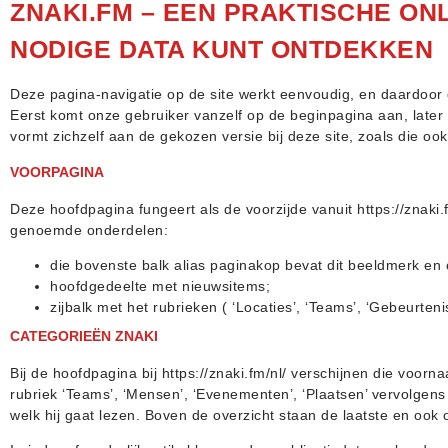
ZNAKI.FM – EEN PRAKTISCHE O
NODIGE DATA KUNT ONTDEKKEN
Deze pagina-navigatie op de site werkt eenvoudig, en daardoor g
Eerst komt onze gebruiker vanzelf op de beginpagina aan, later s
vormt zichzelf aan de gekozen versie bij deze site, zoals die oo
VOORPAGINA
Deze hoofdpagina fungeert als de voorzijde vanuit https://znaki.
genoemde onderdelen:
die bovenste balk alias paginakop bevat dit beeldmerk en 
hoofdgedeelte met nieuwsitems;
zijbalk met het rubrieken ( ‘Locaties’, ‘Teams’, ‘Gebeurteni
CATEGORIEËN ZNAKI
Bij de hoofdpagina bij https://znaki.fm/nl/ verschijnen die voor
rubriek ‘Teams’, ‘Mensen’, ‘Evenementen’, ‘Plaatsen’ vervolgen
welk hij gaat lezen. Boven de overzicht staan de laatste en ook 