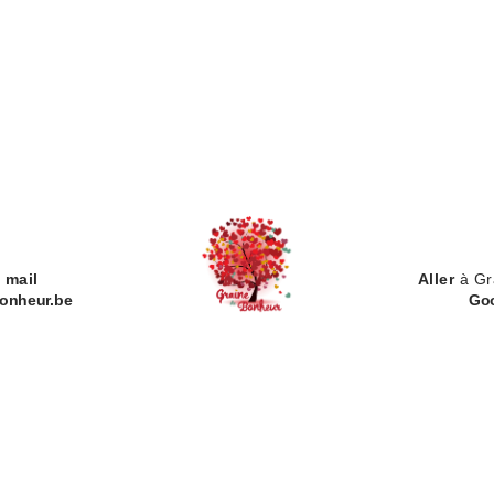
n
mail
Aller
à Gr
onheur.be
Go