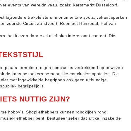
 over events van wereldniveau, zoals: Kerstmarkt Düsseldorf,
eest bijzondere trekpleisters: monumentale spots, vakantieparken
 ten zeerste Circuit Zandvoort, Roompot Hunzedal, Hof van
s: het kiezen door exclusief plus interessant content. Die
TEKSTSTIJL
 in plaats formuleert eigen conclusies vertrekkend op bewijzen.
k de kans bezoekers persoonlijke conclusies opstellen. Die
, niet met ingewikkelde begrippen ook geen uitbundige
publiek begrijpelijk is.
ETS NUTTIG ZIJN?
erse hobby’s. Shopliefhebbers kunnen rondkijken rond
 muziekliefhebber bent, bestudeer zeker dat artikel inzake de