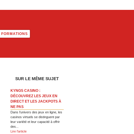
FORMATIONS
SUR LE MÊME SUJET
KYNGS CASINO :
DÉCOUVREZ LES JEUX EN
DIRECT ET LES JACKPOTS À
NE PAS
Dans l’univers des jeux en ligne, les
casinos virtuels se distinguent par
leur variété et leur capacité à offrir
des...
Lire l'article