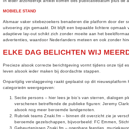
In ieder afzonderlijk artikel komen des publicatiedatum plus de
MOBIELE STAND
Alsmaar vaker sitebezoekers benaderen die platform door der s
uitvoering zijn gemaakt. Dit blijft een bepaalde lichtere opmaak 
adaptieve lay-out schikt zich zonder moeite aan het beeldformaa
advertenties, waardoor Nederlanders meteen en ook zonder hinde
ELKE DAG BELICHTEN WIJ MEER
Precieze alsook correcte berichtgeving vormt tijdens onze tijd 
leven alsook ieder maken bij doordachte stappen.
Onpartijdig verslaggeving raakt geplaatst op dit nieuwsplatform ht
categorieën weergegeven:
Sectie persons – hier lees je bio’s van sterren, dialogen pl
verschenen betreffende de publieke figuren: Jeremy Clarks
alsook nog meer beroemde landgenoten.
Rubriek teams Znaki.fm – binnen dit overzicht zie je versc
beroemde gezelschappen, bijvoorbeeld: FC Emmen, Sticht
Gebeurtenissen Znaki.fm – openbare feestjes, muziekavon