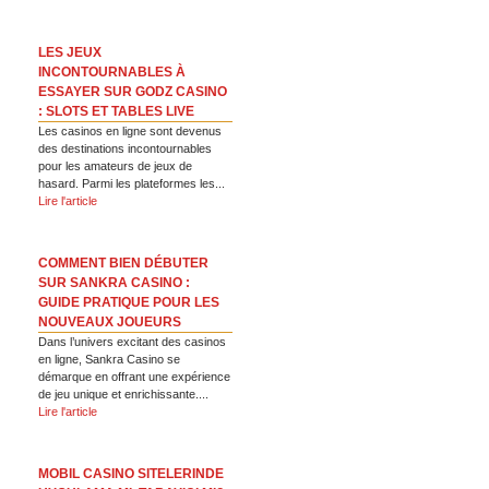
LES JEUX
INCONTOURNABLES À
ESSAYER SUR GODZ CASINO
: SLOTS ET TABLES LIVE
Les casinos en ligne sont devenus
des destinations incontournables
pour les amateurs de jeux de
hasard. Parmi les plateformes les...
Lire l'article
COMMENT BIEN DÉBUTER
SUR SANKRA CASINO :
GUIDE PRATIQUE POUR LES
NOUVEAUX JOUEURS
Dans l’univers excitant des casinos
en ligne, Sankra Casino se
démarque en offrant une expérience
de jeu unique et enrichissante....
Lire l'article
MOBIL CASINO SITELERINDE