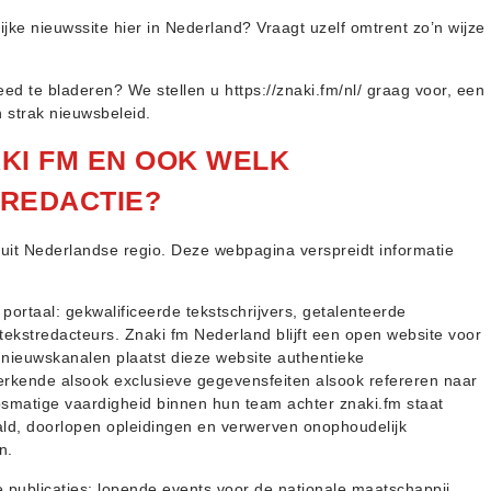
ke nieuwssite hier in Nederland? Vraagt uzelf omtrent zo’n wijze
ed te bladeren? We stellen u https://znaki.fm/nl/ graag voor, een
 strak nieuwsbeleid.
KI FM EN OOK WELK
 REDACTIE?
nuit Nederlandse regio. Deze webpagina verspreidt informatie
portaal: gekwalificeerde tekstschrijvers, getalenteerde
tekstredacteurs. Znaki fm Nederland blijft een open website voor
 nieuwskanalen plaatst dieze website authentieke
rkende alsook exclusieve gegevensfeiten alsook refereren naar
matige vaardigheid binnen hun team achter znaki.fm staat
aald, doorlopen opleidingen en verwerven onophoudelijk
n.
publicaties: lopende events voor de nationale maatschappij,