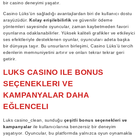
bir casino deneyimi yaşatır.
Casino Lüks’ün sağladığı avantajlardan biri de kullanıcı dostu
arayüzüdür.
Kolay erişilebilirlik
ve güvenilir ödeme
yöntemleri sayesinde oyuncular, zaman kaybetmeden favori
oyunlarına odaklanabilirler. Yüksek kaliteli grafikler ve etkileyici
ses efektleriyle desteklenen oyunlar, oyuncuları adeta başka
bir dünyaya taşır. Bu unsurların birleşimi, Casino Lüks’ü tercih
edenlerin memnuniyetini artırır ve onları tekrar tekrar geri
getirir.
LUKS CASINO ILE BONUS
SEÇENEKLERI VE
KAMPANYALAR DAHA
EĞLENCELI
Luks casino_clean, sunduğu
çeşitli bonus seçenekleri ve
kampanyalar
ile kullanıcılarına benzersiz bir deneyim
yaşatıyor. Oyuncular, bu platformda yalnızca oyun oynamakla