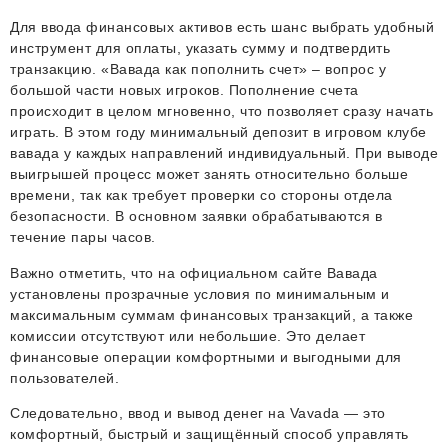
Для ввода финансовых активов есть шанс выбрать удобный
инструмент для оплаты, указать сумму и подтвердить
транзакцию. «Вавада как пополнить счет» – вопрос у
большой части новых игроков. Пополнение счета
происходит в целом мгновенно, что позволяет сразу начать
играть. В этом году минимальный депозит в игровом клубе
вавада у каждых направлений индивидуальный. При выводе
выигрышей процесс может занять относительно больше
времени, так как требует проверки со стороны отдела
безопасности. В основном заявки обрабатываются в
течение пары часов.
Важно отметить, что на официальном сайте Вавада
установлены прозрачные условия по минимальным и
максимальным суммам финансовых транзакций, а также
комиссии отсутствуют или небольшие. Это делает
финансовые операции комфортными и выгодными для
пользователей.
Следовательно, ввод и вывод денег на Vavada — это
комфортный, быстрый и защищённый способ управлять