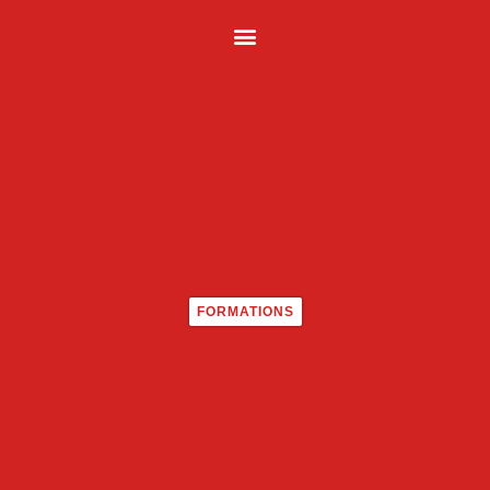
FORMATIONS