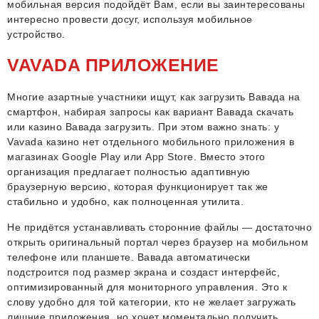
мобильная версия подойдёт Вам, если вы заинтересованы
интересно провести досуг, используя мобильное
устройство.
VAVADA ПРИЛОЖЕНИЕ
Многие азартные участники ищут, как загрузить Вавада на
смартфон, набирая запросы как вариант Вавада скачать
или казино Вавада загрузить. При этом важно знать: у
Vavada казино нет отдельного мобильного приложения в
магазинах Google Play или App Store. Вместо этого
организация предлагает полностью адаптивную
браузерную версию, которая функционирует так же
стабильно и удобно, как полноценная утилита.
Не придётся устанавливать сторонние файлы — достаточно
открыть оригинальный портал через браузер на мобильном
телефоне или планшете. Вавада автоматически
подстроится под размер экрана и создаст интерфейс,
оптимизированный для мониторного управления. Это к
слову удобно для той категории, кто не желает загружать
лишние приложения, но хочет моментально получить