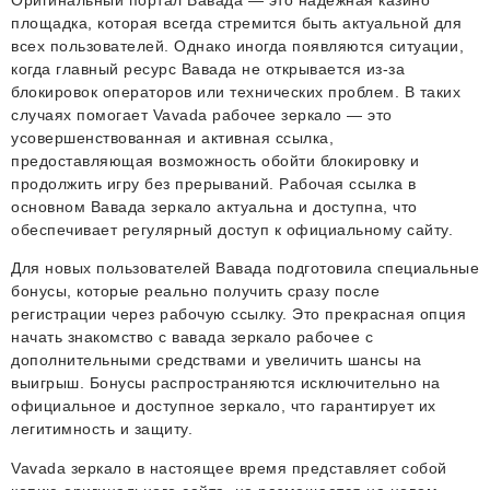
Оригинальный портал Вавада — это надежная казино
площадка, которая всегда стремится быть актуальной для
всех пользователей. Однако иногда появляются ситуации,
когда главный ресурс Вавада не открывается из-за
блокировок операторов или технических проблем. В таких
случаях помогает Vavada рабочее зеркало — это
усовершенствованная и активная ссылка,
предоставляющая возможность обойти блокировку и
продолжить игру без прерываний. Рабочая ссылка в
основном Вавада зеркало актуальна и доступна, что
обеспечивает регулярный доступ к официальному сайту.
Для новых пользователей Вавада подготовила специальные
бонусы, которые реально получить сразу после
регистрации через рабочую ссылку. Это прекрасная опция
начать знакомство с вавада зеркало рабочее с
дополнительными средствами и увеличить шансы на
выигрыш. Бонусы распространяются исключительно на
официальное и доступное зеркало, что гарантирует их
легитимность и защиту.
Vavada зеркало в настоящее время представляет собой