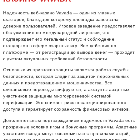
Надежность веб-казино Vavada — один из главных
факторов, благодаря которому площадка завоевала
доверие пользователей. Игровое заведение предоставляет
обслуживание по международной лицензии, что
подтверждает его легальный статус и соблюдение
стандартов в сфере азартных игр. Все действия на
платформе — от регистрации до вывода денег — проходят
с учетом актуальных требований безопасности.
Основных из признаков защиты является работа службы
безопасности, которая следит за защитой персональных
данных и предотвращением мошенничества. Все
финансовые переводы шифруются, а аккаунты азартных
участников защищены многоуровневой системой
верификации. Это снижает риск несанкционированного
доступа и гарантирует сохранность финансовых активов.
Дополнительным подтверждением надежности Vavada есть
прозрачные условия игры и бонусные программы. Азартные
участники всегда могут ознакомиться с правилами акций,
лимитами на зачисление и съём денег, а также получить