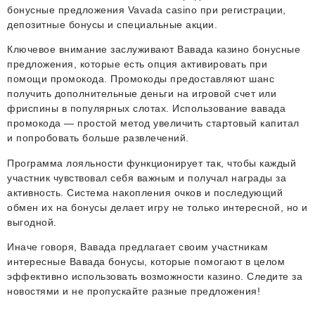
бонусные предложения Vavada casino при регистрации,
депозитные бонусы и специальные акции.
Ключевое внимание заслуживают Вавада казино бонусные
предложения, которые есть опция активировать при
помощи промокода. Промокоды предоставляют шанс
получить дополнительные деньги на игровой счет или
фриспины в популярных слотах. Использование вавада
промокода — простой метод увеличить стартовый капитал
и попробовать больше развлечений.
Программа лояльности функционирует так, чтобы каждый
участник чувствовал себя важным и получал награды за
активность. Система накопления очков и последующий
обмен их на бонусы делает игру не только интересной, но и
выгодной.
Иначе говоря, Вавада предлагает своим участникам
интересные Вавада бонусы, которые помогают в целом
эффективно использовать возможности казино. Следите за
новостями и не пропускайте разные предложения!