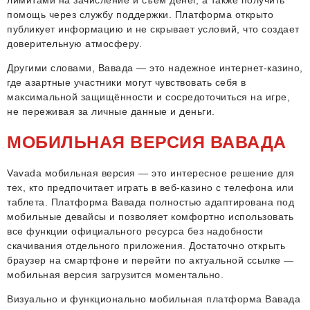
помощь через службу поддержки. Платформа открыто
публикует информацию и не скрывает условий, что создает
доверительную атмосферу.
Другими словами, Вавада — это надежное интернет-казино,
где азартные участники могут чувствовать себя в
максимальной защищённости и сосредоточиться на игре,
не переживая за личные данные и деньги.
МОБИЛЬНАЯ ВЕРСИЯ ВАВАДА
Vavada мобильная версия — это интересное решение для
тех, кто предпочитает играть в веб-казино с телефона или
таблета. Платформа Вавада полностью адаптирована под
мобильные девайсы и позволяет комфортно использовать
все функции официального ресурса без надобности
скачивания отдельного приложения. Достаточно открыть
браузер на смартфоне и перейти по актуальной ссылке —
мобильная версия загрузится моментально.
Визуально и функционально мобильная платформа Вавада