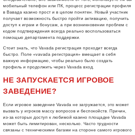
мобильный телефон или ПК, процесс регистрации профиля
в Вавада казино прост и в целом понятен. Новый участник
получает возможность быстро пройти активацию, получить
доступ к играм и бонусам, а при возникновении проблем с
кодом подтверждения всегда реально воспользоваться
помощью департамента поддержки.
Стоит знать, что Vavada регистрация проходит всегда
быстро. Поле «vavada регистрация» вмещает в себя
важную информацию, чтобы реально было создать
профиль и продолжить через Vavada вход.
НЕ ЗАПУСКАЕТСЯ ИГРОВОЕ
ЗАВЕДЕНИЕ?
Если игровое заведение Vavada не загружается, это может
вызвать у игроков массу вопросов и беспокойств. Причин,
из-за которых доступ к любимой казино площадке Vavada
может быть лимитирован, несколько. Часто трудности
связаны с техническими багами на стороне самого игрового