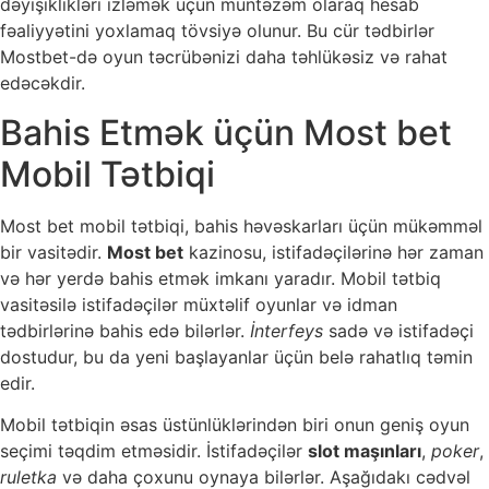
dəyişiklikləri izləmək üçün müntəzəm olaraq hesab
fəaliyyətini yoxlamaq tövsiyə olunur. Bu cür tədbirlər
Mostbet-də oyun təcrübənizi daha təhlükəsiz və rahat
edəcəkdir.
Bahis Etmək üçün Most bet
Mobil Tətbiqi
Most bet mobil tətbiqi, bahis həvəskarları üçün mükəmməl
bir vasitədir.
Most bet
kazinosu, istifadəçilərinə hər zaman
və hər yerdə bahis etmək imkanı yaradır. Mobil tətbiq
vasitəsilə istifadəçilər müxtəlif oyunlar və idman
tədbirlərinə bahis edə bilərlər.
İnterfeys
sadə və istifadəçi
dostudur, bu da yeni başlayanlar üçün belə rahatlıq təmin
edir.
Mobil tətbiqin əsas üstünlüklərindən biri onun geniş oyun
seçimi təqdim etməsidir. İstifadəçilər
slot maşınları
,
poker
,
ruletka
və daha çoxunu oynaya bilərlər. Aşağıdakı cədvəl