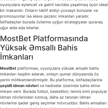
oyunçulara əyləncəli və gəlirli təcrübə yaşatmaq üçün ideal
bir məkandır. Onların təklif etdiyi çoxsaylı bonuslar və
promosyonlar isə əlavə qazanc imkanları yaradır.
İstifadəçilər burada özlərinə uyğun strategiyalar quraraq
uğur əldə edə bilərlər.
MostBet Platformasında
Yüksək Əmsallı Bahis
İmkanları
MostBet
platforması, oyunçulara yüksək əmsallı bahis
imkanları təqdim edərək, onlayn qumar dünyasında öz
yerini möhkəmləndirmişdir. Bu platforma, istifadəçilərinə
çeşidli idman növləri
və hadisələr üzərində bahis etmə
imkanı verir. Burada futbol, basketbol, tennis kimi populyar
idman növlərindən tutmuş, daha az tanınan idman
növlərinə qədər geniş seçimlər mövcuddur. Bahis əmsalları