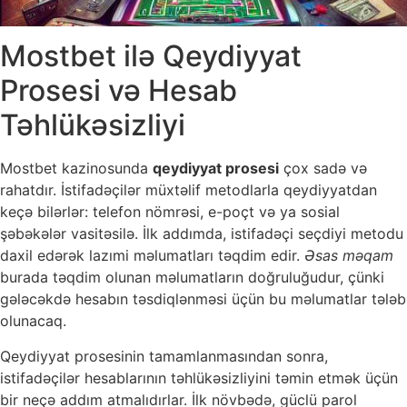
Mostbet ilə Qeydiyyat
Prosesi və Hesab
Təhlükəsizliyi
Mostbet kazinosunda
qeydiyyat prosesi
çox sadə və
rahatdır. İstifadəçilər müxtəlif metodlarla qeydiyyatdan
keçə bilərlər: telefon nömrəsi, e-poçt və ya sosial
şəbəkələr vasitəsilə. İlk addımda, istifadəçi seçdiyi metodu
daxil edərək lazımi məlumatları təqdim edir.
Əsas məqam
burada təqdim olunan məlumatların doğruluğudur, çünki
gələcəkdə hesabın təsdiqlənməsi üçün bu məlumatlar tələb
olunacaq.
Qeydiyyat prosesinin tamamlanmasından sonra,
istifadəçilər hesablarının təhlükəsizliyini təmin etmək üçün
bir neçə addım atmalıdırlar. İlk növbədə, güclü parol