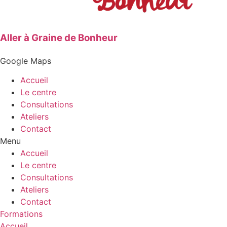
Aller
à Graine de Bonheur
Google Maps
Accueil
Le centre
Consultations
Ateliers
Contact
Menu
Accueil
Le centre
Consultations
Ateliers
Contact
Formations
Accueil