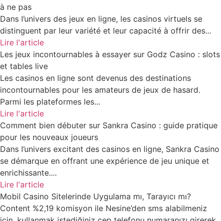
à ne pas
Dans l’univers des jeux en ligne, les casinos virtuels se
distinguent par leur variété et leur capacité à offrir des...
Lire l'article
Les jeux incontournables à essayer sur Godz Casino : slots
et tables live
Les casinos en ligne sont devenus des destinations
incontournables pour les amateurs de jeux de hasard.
Parmi les plateformes les...
Lire l'article
Comment bien débuter sur Sankra Casino : guide pratique
pour les nouveaux joueurs
Dans l’univers excitant des casinos en ligne, Sankra Casino
se démarque en offrant une expérience de jeu unique et
enrichissante....
Lire l'article
Mobil Casino Sitelerinde Uygulama mı, Tarayıcı mı?
Content %2,19 komisyon ile Nesine’den sms alabilmeniz
için, kullanmak istediğiniz cep telefonu numaranızı girerek