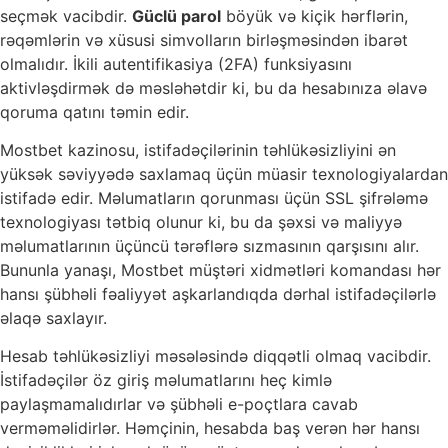
seçmək vacibdir.
Güclü parol
böyük və kiçik hərflərin,
rəqəmlərin və xüsusi simvolların birləşməsindən ibarət
olmalıdır. İkili autentifikasiya (2FA) funksiyasını
aktivləşdirmək də məsləhətdir ki, bu da hesabınıza əlavə
qoruma qatını təmin edir.
Mostbet kazinosu, istifadəçilərinin təhlükəsizliyini ən
yüksək səviyyədə saxlamaq üçün müasir texnologiyalardan
istifadə edir. Məlumatların qorunması üçün SSL şifrələmə
texnologiyası tətbiq olunur ki, bu da şəxsi və maliyyə
məlumatlarının üçüncü tərəflərə sızmasının qarşısını alır.
Bununla yanaşı, Mostbet müştəri xidmətləri komandası hər
hansı şübhəli fəaliyyət aşkarlandıqda dərhal istifadəçilərlə
əlaqə saxlayır.
Hesab təhlükəsizliyi məsələsində diqqətli olmaq vacibdir.
İstifadəçilər öz giriş məlumatlarını heç kimlə
paylaşmamalıdırlar və şübhəli e-poçtlara cavab
verməməlidirlər. Həmçinin, hesabda baş verən hər hansı