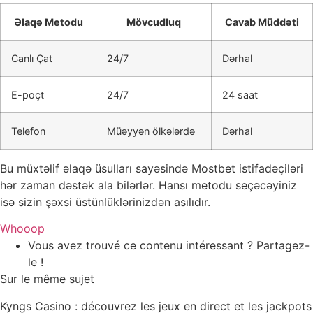
Əlaqə Metodu
Mövcudluq
Cavab Müddəti
Canlı Çat
24/7
Dərhal
E-poçt
24/7
24 saat
Telefon
Müəyyən ölkələrdə
Dərhal
Bu müxtəlif əlaqə üsulları sayəsində Mostbet istifadəçiləri
hər zaman dəstək ala bilərlər. Hansı metodu seçəcəyiniz
isə sizin şəxsi üstünlüklərinizdən asılıdır.
Whooop
Vous avez trouvé ce contenu intéressant ? Partagez-
le !
Sur le même sujet
Kyngs Casino : découvrez les jeux en direct et les jackpots