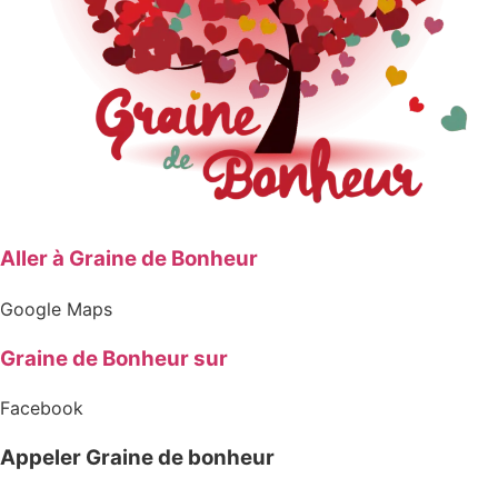
Aller
à Graine de Bonheur
Google Maps
Graine de Bonheur sur
Facebook
Appeler
Graine de bonheur