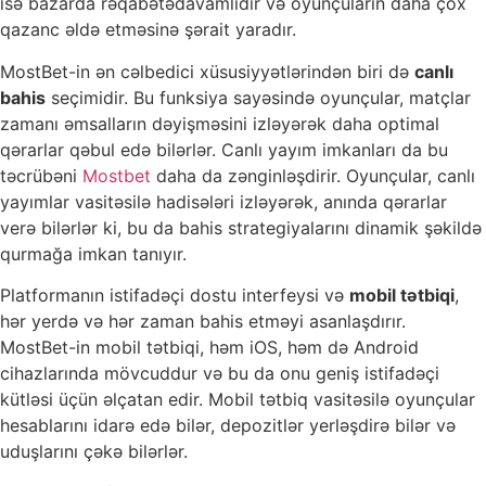
isə bazarda rəqabətədavamlıdır və oyunçuların daha çox
qazanc əldə etməsinə şərait yaradır.
MostBet-in ən cəlbedici xüsusiyyətlərindən biri də
canlı
bahis
seçimidir. Bu funksiya sayəsində oyunçular, matçlar
zamanı əmsalların dəyişməsini izləyərək daha optimal
qərarlar qəbul edə bilərlər. Canlı yayım imkanları da bu
təcrübəni
Mostbet
daha da zənginləşdirir. Oyunçular, canlı
yayımlar vasitəsilə hadisələri izləyərək, anında qərarlar
verə bilərlər ki, bu da bahis strategiyalarını dinamik şəkildə
qurmağa imkan tanıyır.
Platformanın istifadəçi dostu interfeysi və
mobil tətbiqi
,
hər yerdə və hər zaman bahis etməyi asanlaşdırır.
MostBet-in mobil tətbiqi, həm iOS, həm də Android
cihazlarında mövcuddur və bu da onu geniş istifadəçi
kütləsi üçün əlçatan edir. Mobil tətbiq vasitəsilə oyunçular
hesablarını idarə edə bilər, depozitlər yerləşdirə bilər və
uduşlarını çəkə bilərlər.