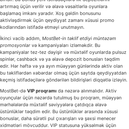
artırmaq üçün verilir və əlavə vəsaitlərlə oyunlara
başlamaq imkanı yaradır. Xoş gəldin bonusunu
aktivləşdirmək üçün qeydiyyat zamanı xüsusi promo
kodlarından istifadə etməyi unutmayın.
İkinci vacib addım,
MostBet-in təklif etdiyi müntəzəm
promosyonlar
və kampaniyaları izləməkdir. Bu
kampaniyalar tez-tez dəyişir və müxtəlif oyunlarda pulsuz
spinlər, cashback və ya əlavə depozit bonusları təqdim
edir. Hər həftə və ya ayın müəyyən günlərində aktiv olan
bu təkliflərdən xəbərdar olmaq üçün saytda qeydiyyatdan
keçmiş istifadəçilərə göndərilən bildirişləri diqqətlə izləyin.
MostBet-də
VIP proqramı
da nəzərə alınmalıdır. Aktiv
oyunçular üçün nəzərdə tutulmuş bu proqram, müəyyən
mərhələlərdə müxtəlif səviyyələrə çatdıqca əlavə
üstünlüklər təqdim edir. Bu üstünlüklər arasında xüsusi
bonuslar, daha sürətli pul çıxarışları və şəxsi menecer
xidmətləri mövcuddur. VIP statusuna yüksəlmək üçün