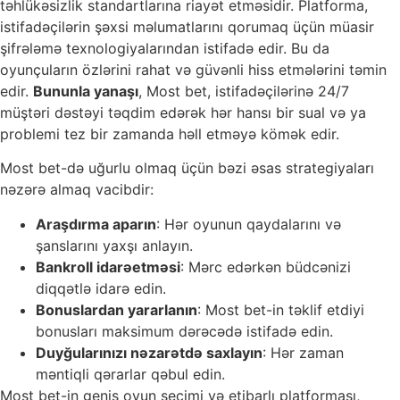
təhlükəsizlik standartlarına riayət etməsidir. Platforma,
istifadəçilərin şəxsi məlumatlarını qorumaq üçün müasir
şifrələmə texnologiyalarından istifadə edir. Bu da
oyunçuların özlərini rahat və güvənli hiss etmələrini təmin
edir.
Bununla yanaşı
, Most bet, istifadəçilərinə 24/7
müştəri dəstəyi təqdim edərək hər hansı bir sual və ya
problemi tez bir zamanda həll etməyə kömək edir.
Most bet-də uğurlu olmaq üçün bəzi əsas strategiyaları
nəzərə almaq vacibdir:
Araşdırma aparın
: Hər oyunun qaydalarını və
şanslarını yaxşı anlayın.
Bankroll idarəetməsi
: Mərc edərkən büdcənizi
diqqətlə idarə edin.
Bonuslardan yararlanın
: Most bet-in təklif etdiyi
bonusları maksimum dərəcədə istifadə edin.
Duyğularınızı nəzarətdə saxlayın
: Hər zaman
məntiqli qərarlar qəbul edin.
Most bet-in geniş oyun seçimi və etibarlı platforması,