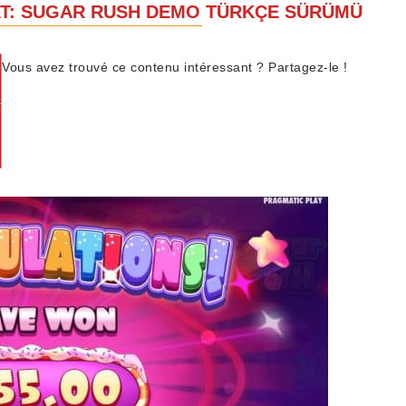
AT: SUGAR RUSH DEMO TÜRKÇE SÜRÜMÜ
Vous avez trouvé ce contenu intéressant ? Partagez-le !