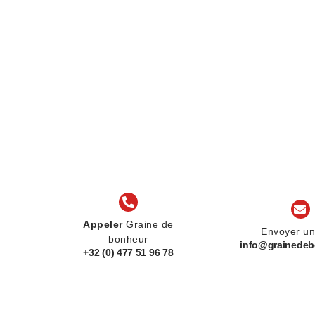
Appeler
Graine de
Envoyer u
bonheur
info@grainedeb
+32 (0) 477 51 96 78