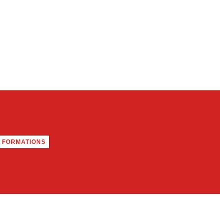
FORMATIONS