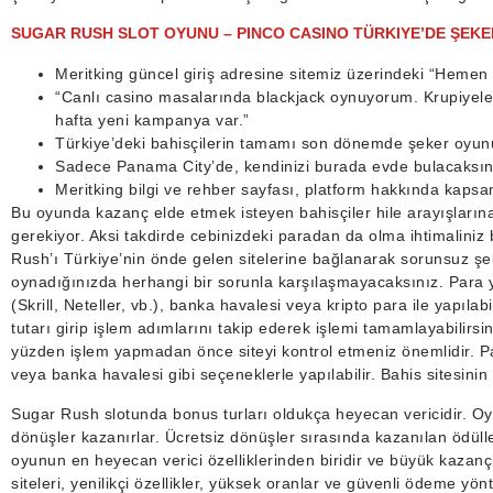
SUGAR RUSH SLOT OYUNU – PINCO CASINO TÜRKIYE’DE ŞEK
Meritking güncel giriş adresine sitemiz üzerindeki “Hemen Gi
“Canlı casino masalarında blackjack oynuyorum. Krupiyeler
hafta yeni kampanya var.”
Türkiye’deki bahisçilerin tamamı son dönemde şeker oyunu 
Sadece Panama City’de, kendinizi burada evde bulacaksın
Meritking bilgi ve rehber sayfası, platform hakkında kapsam
Bu oyunda kazanç elde etmek isteyen bahisçiler hile arayışlarına 
gerekiyor. Aksi takdirde cebinizdeki paradan da olma ihtimaliniz
Rush’ı Türkiye’nin önde gelen sitelerine bağlanarak sorunsuz şeki
oynadığınızda herhangi bir sorunla karşılaşmayacaksınız. Para ya
(Skrill, Neteller, vb.), banka havalesi veya kripto para ile yapıla
tutarı girip işlem adımlarını takip ederek işlemi tamamlayabilirsin
yüzden işlem yapmadan önce siteyi kontrol etmeniz önemlidir. P
veya banka havalesi gibi seçeneklerle yapılabilir. Bahis sitesinin çe
Sugar Rush slotunda bonus turları oldukça heyecan vericidir. Oyu
dönüşler kazanırlar. Ücretsiz dönüşler sırasında kazanılan ödülle
oyunun en heyecan verici özelliklerinden biridir ve büyük kazançl
siteleri, yenilikçi özellikler, yüksek oranlar ve güvenli ödeme yö