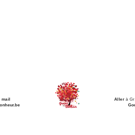
n
mail
Aller
à Gr
onheur.be
Go