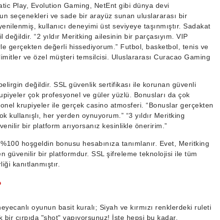
matic Play, Evolution Gaming, NetEnt gibi dünya devi
yun seçenekleri ve sade bir arayüz sunan uluslararası bir
 yenilenmiş, kullanıcı deneyimi üst seviyeye taşınmıştır. Sadakat
 değildir. “2 yıldır Meritking ailesinin bir parçasıyım. VIP
rle gerçekten değerli hissediyorum.” Futbol, basketbol, tenis ve
limitler ve özel müşteri temsilcisi. Uluslararası Curacao Gaming
elirgin değildir. SSL güvenlik sertifikası ile korunan güvenli
piyeler çok profesyonel ve güler yüzlü. Bonusları da çok
onel krupiyeler ile gerçek casino atmosferi. “Bonuslar gerçekten
k kullanışlı, her yerden oynuyorum.” “3 yıldır Meritking
nilir bir platform arıyorsanız kesinlikle öneririm.”
ak %100 hoşgeldin bonusu hesabınıza tanımlanır. Evet, Meritking
 güvenilir bir platformdur. SSL şifreleme teknolojisi ile tüm
liği kanıtlanmıştır.
?
eyecanlı oyunun basit kuralı; Siyah ve kırmızı renklerdeki ruleti
 bir çırpıda "shot" yapıyorsunuz! İşte hepsi bu kadar.