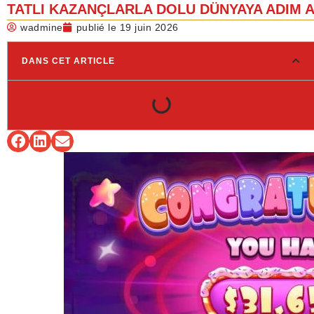
TATLI KAZANÇLARLA DOLU DÜNYAYA ADIM 
wadmine
publié le
19 juin 2026
DANS CET ARTICLE