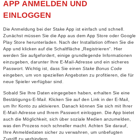
APP ANMELDEN UND
EINLOGGEN
Die Anmeldung bei der Stake App ist einfach und schnell.
Zunächst müssen Sie die App aus dem App Store oder Google
Play Store herunterladen. Nach der Installation öffnen Sie die
App und klicken auf die Schaltfläche „Registrieren“. Hier
werden Sie aufgefordert, einige grundlegende Informationen
einzugeben, darunter Ihre E-Mail-Adresse und ein sicheres
Passwort. Wichtig ist, dass Sie einen
Stake Bonus Code
eingeben, um von speziellen Angeboten zu profitieren, die für
neue Spieler verfügbar sind.
Sobald Sie Ihre Daten eingegeben haben, erhalten Sie eine
Bestätigungs-E-Mail. Klicken Sie auf den Link in der E-Mail,
um Ihr Konto zu aktivieren. Danach können Sie sich mit Ihrer
E-Mail-Adresse und Ihrem Passwort einloggen. Die App bietet
auch die Möglichkeit, sich über soziale Medien anzumelden,
was den Prozess noch schneller macht. Achten Sie darauf,
Ihre Anmeldedaten sicher zu verwahren, um unbefugten
Zugriff zu verhindern.