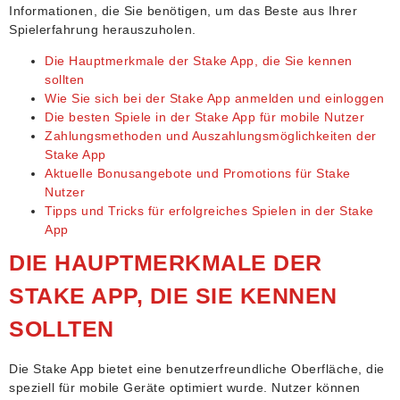
Informationen, die Sie benötigen, um das Beste aus Ihrer
Spielerfahrung herauszuholen.
Die Hauptmerkmale der Stake App, die Sie kennen
sollten
Wie Sie sich bei der Stake App anmelden und einloggen
Die besten Spiele in der Stake App für mobile Nutzer
Zahlungsmethoden und Auszahlungsmöglichkeiten der
Stake App
Aktuelle Bonusangebote und Promotions für Stake
Nutzer
Tipps und Tricks für erfolgreiches Spielen in der Stake
App
DIE HAUPTMERKMALE DER
STAKE APP, DIE SIE KENNEN
SOLLTEN
Die Stake App bietet eine benutzerfreundliche Oberfläche, die
speziell für mobile Geräte optimiert wurde. Nutzer können