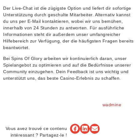
Der Live-Chat ist die zügigste Option und liefert dir sofortige
Unterstützung durch geschulte Mitarbeiter. Alternativ kannst
du uns per E-Mail kontaktieren, wobei wir uns bemühen,
innerhalb von 24 Stunden zu antworten. Für ausführliche
Informationen steht dir außerdem unser umfangreicher
Hilfebereich zur Verfügung, der die häufigsten Fragen bereits
beantwortet.
Bei Spins Of Glory arbeiten wir kontinuierlich daran, unser
Spielangebot zu optimieren und auf die Bedürfnisse unserer
Community einzugehen. Dein Feedback ist uns wichtig und
unterstützt uns, das beste Casino-Erlebnis zu schaffen.
wadmine
Vous avez trouvé ce contenu
intéressant ? Partagez-le !