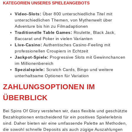
KATEGORIEN UNSERES SPIELEANGEBOTS
Video-Slots:
Über 800 unterschiedliche Titel mit
unterschiedlichen Themen, von Mythenwelt über
Adventure bis hin zu Filmadaptionen
Traditionelle Table Games:
Roulette, Black Jack,
Baccarat und Poker in vielen Varianten
Live-Casino:
Authentisches Casino-Feeling mit
professionellen Croupiers in Echtzeit
Jackpot-Spiele:
Progressive Slots mit Gewinnchancen
im Millionenbereich
Spezialspiele:
Scratch Cards, Bingo und weitere
unterhaltsame Optionen für Variation
ZAHLUNGSOPTIONEN IM
ÜBERBLICK
Bei Spins Of Glory verstehen wir, dass flexible und geschützte
Bezahloptionen entscheidend für ein positives Spielerlebnis
sind. Daher bieten wir eine umfassende Palette an Methoden,
die sowohl schnelle Deposits als auch zügige Auszahlungen