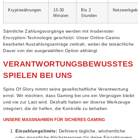
Kryptowährungen
15-30
Bis 2
Netzwerkgeb
Minuten
Stunden
Sämtliche Zahlungsvorgänge werden mit modernster
Encryption-Technologie geschützt. Unser Online-Casino
bearbeitet Auszahlungsanträge zeitnah, wobei die tatsächliche
Dauer von der ausgewählten Option abhängt.
VERANTWORTUNGSBEWUSSTES
SPIELEN BEI UNS
Spins Of Glory nimmt seine gesellschaftliche Verantwortung
ernst. Wir möchten, dass Gaming bei uns ein Vergnügen bleibt
und nie zur Last wird. Deshalb haben wir diverse Werkzeuge
integriert, die dir helfen, die Kontrolle zu behalten.
UNSERE MASSNAHMEN FÜR SICHERES GAMING
Einzahlungslimits:
Definiere tägliche, wöchentliche
oder monatliche Höchstgrenzen für deine Einzahlungen