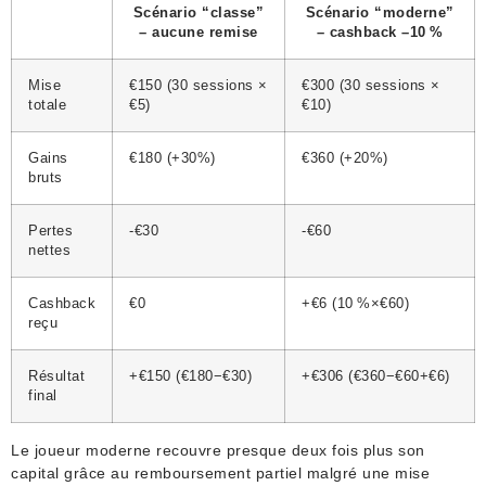
Scénario “classe”
Scénario “moderne”
– aucune remise
– cashback –10 %
Mise
€150 (30 sessions ×
€300 (30 sessions ×
totale
€5)
€10)
Gains
€180 (+30%)
€360 (+20%)
bruts
Pertes
-€30
-€60
nettes
Cashback
€0
+€6 (10 %×€60)
reçu
Résultat
+€150 (€180−€30)
+€306 (€360−€60+€6)
final
Le joueur moderne recouvre presque deux fois plus son
capital grâce au remboursement partiel malgré une mise