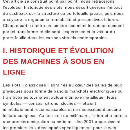
Cet article se construit point par point : nous retracerons
l’évolution historique des slots, nous décortiquerons l’impact
du cashback sur la structure du portefeuille joueur, puis nous
analyserons ergonomie, rentabilité et perspectives futures.
Chaque partie mettra en lumière comment le remboursement
partiel transforme réellement l’expérience et la valeur du
porte‑feuille dans les casinos virtuels contemporains.
I. HISTORIQUE ET ÉVOLUTION
DES MACHINES À SOUS EN
LIGNE
Les slots « classiques » sont nés au cœur des salles de jeux
physiques sous forme de bandits manchots électroniques où
trois bobines tournaient autour d’un axe métallique ; leurs
symboles — cerises, citrons, cloches — étaient
immédiatement reconnaissables et ne nécessitaient aucune
lecture complexe. Au tournant du millénaire, l’internet a permis
une première migration numérique : dès 2001 apparaissent
les premiers jeux développés spécifiquement pour le web