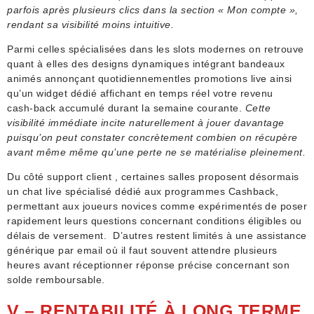
parfois après plusieurs clics dans la section « Mon compte »,
rendant sa visibilité moins intuitive.
Parmi celles spécialisées dans les slots modernes on retrouve
quant à elles des designs dynamiques intégrant bandeaux
animés annonçant quotidiennementles promotions live ainsi
qu’un widget dédié affichant en temps réel votre revenu
cash‑back accumulé durant la semaine courante.
Cette
visibilité immédiate incite naturellement à jouer davantage
puisqu’on peut constater concrètement combien on récupère
avant même même qu’une perte ne se matérialise pleinement.
Du côté support client , certaines salles proposent désormais
un chat live spécialisé dédié aux programmes Cashback,
permettant aux joueurs novices comme expérimentés de poser
rapidement leurs questions concernant conditions éligibles ou
délais de versement. D’autres restent limités à une assistance
générique par email où il faut souvent attendre plusieurs
heures avant réceptionner réponse précise concernant son
solde remboursable.
V – RENTABILITÉ À LONG TERME