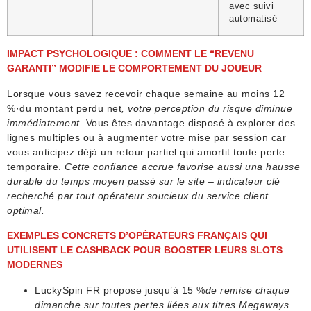
avec suivi
automatisé
IMPACT PSYCHOLOGIQUE : COMMENT LE “REVENU
GARANTI” MODIFIE LE COMPORTEMENT DU JOUEUR
Lorsque vous savez recevoir chaque semaine au moins 12
%·du montant perdu net
, votre perception du risque diminue
immédiatement.
Vous êtes davantage disposé à explorer des
lignes multiples ou à augmenter votre mise par session car
vous anticipez déjà un retour partiel qui amortit toute perte
temporaire.
Cette confiance accrue favorise aussi una hausse
durable du temps moyen passé sur le site – indicateur clé
recherché par tout opérateur soucieux du service client
optimal.
EXEMPLES CONCRETS D’OPÉRATEURS FRANÇAIS QUI
UTILISENT LE CASHBACK POUR BOOSTER LEURS SLOTS
MODERNES
LuckySpin FR propose jusqu’à 15 %
de remise chaque
dimanche sur toutes pertes liées aux titres Megaways.