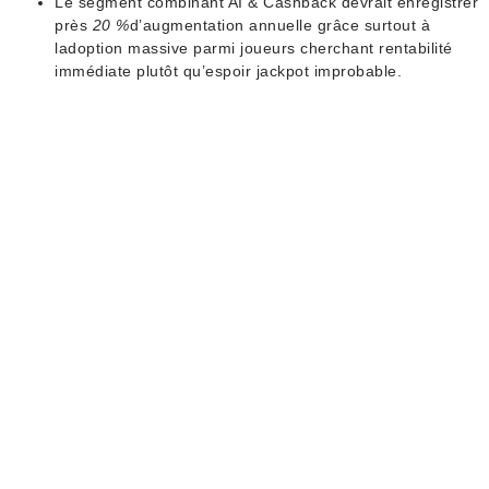
Le segment combinant AI & Cashback devrait enregistrer
près
20 %
d’augmentation annuelle grâce surtout à
ladoption massive parmi joueurs cherchant rentabilité
immédiate plutôt qu’espoir jackpot improbable.
CONCLUSION
Choisir entre slot classique et slot moderne n’est plus
simplement affaire goût esthétique ni pure nostalgie ; c’est
désormais déterminer quel mécanisme financier accompagne
réellement chacune de vos sessions.» Grâce au système
cash-back vous pouvez transformer chaque perte potentielle
en revenu partiel garantissant meilleure marge globale.
Uic.Fr fournit tous les outils nécessaires—comparatifs
détaillés,
calculatrices gratuites,
tableaux historiques fiables—pour identifier quelle plateforme
offre vraiment le meilleur équilibre entre divertissement visuel
et rentabilité réelle.
Testez différents programmes proposés,
analysez soigneusement vos gains versus dépenses,
et décidez enfin si vous préférez rester fidèle