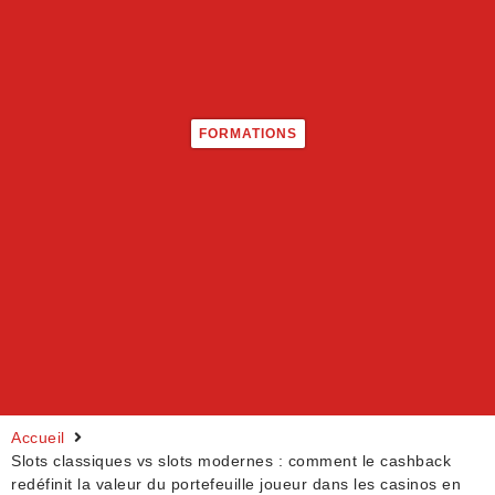
FORMATIONS
Accueil
Slots classiques vs slots modernes : comment le cashback
redéfinit la valeur du portefeuille joueur dans les casinos en