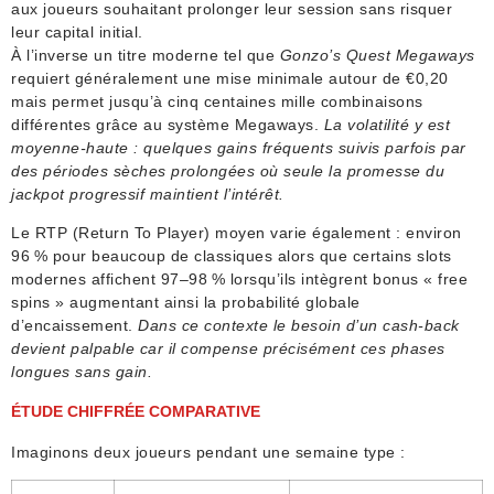
aux joueurs souhaitant prolonger leur session sans risquer
leur capital initial.
À l’inverse un titre moderne tel que
Gonzo’s Quest Megaways
requiert généralement une mise minimale autour de €0,20
mais permet jusqu’à cinq centaines mille combinaisons
différentes grâce au système Megaways.
La volatilité y est
moyenne‑haute : quelques gains fréquents suivis parfois par
des périodes sèches prolongées où seule la promesse du
jackpot progressif maintient l’intérêt.
Le RTP (Return To Player) moyen varie également : environ
96 % pour beaucoup de classiques alors que certains slots
modernes affichent 97–98 % lorsqu’ils intègrent bonus « free
spins » augmentant ainsi la probabilité globale
d’encaissement.
Dans ce contexte le besoin d’un cash‑back
devient palpable car il compense précisément ces phases
longues sans gain.
ÉTUDE CHIFFRÉE COMPARATIVE
Imaginons deux joueurs pendant une semaine type :