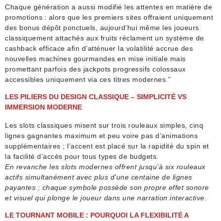
Chaque génération a aussi modifié les attentes en matière de
promotions : alors que les premiers sites offraient uniquement
des bonus dépôt ponctuels, aujourd’hui même les joueurs
classiquement attachés aux fruits réclament un système de
cashback efficace afin d’atténuer la volatilité accrue des
nouvelles machines gourmandes en mise initiale mais
promettant parfois des jackpots progressifs colossaux
accessibles uniquement via ces titres modernes.”
LES PILIERS DU DESIGN CLASSIQUE – SIMPLICITÉ VS
IMMERSION MODERNE
Les slots classiques misent sur trois rouleaux simples, cinq
lignes gagnantes maximum et peu voire pas d’animations
supplémentaires ; l’accent est placé sur la rapidité du spin et
la facilité d’accès pour tous types de budgets.
En revanche les slots modernes offrent jusqu’à six rouleaux
actifs simultanément avec plus d’une centaine de lignes
payantes ; chaque symbole possède son propre effet sonore
et visuel qui plonge le joueur dans une narration interactive.
LE TOURNANT MOBILE : POURQUOI LA FLEXIBILITÉ A