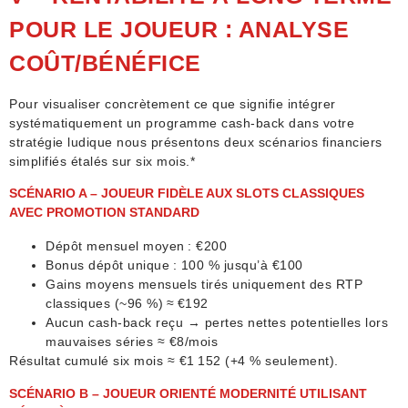
POUR LE JOUEUR : ANALYSE
COÛT/BÉNÉFICE
Pour visualiser concrètement ce que signifie intégrer
systématiquement un programme cash‑back dans votre
stratégie ludique nous présentons deux scénarios financiers
simplifiés étalés sur six mois.*
SCÉNARIO A – JOUEUR FIDÈLE AUX SLOTS CLASSIQUES
AVEC PROMOTION STANDARD
Dépôt mensuel moyen : €200
Bonus dépôt unique : 100 % jusqu’à €100
Gains moyens mensuels tirés uniquement des RTP
classiques (~96 %) ≈ €192
Aucun cash‑back reçu → pertes nettes potentielles lors
mauvaises séries ≈ €8/mois
Résultat cumulé six mois ≈ €1 152 (+4 % seulement).
SCÉNARIO B – JOUEUR ORIENTÉ MODERNITÉ UTILISANT