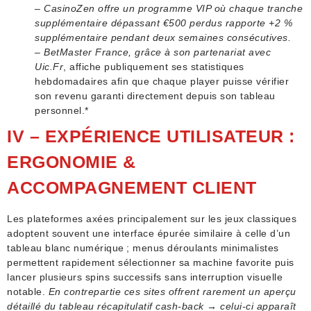
– CasinoZen offre un programme VIP où chaque tranche
supplémentaire dépassant €500 perdus rapporte +2 %
supplémentaire pendant deux semaines consécutives.
– BetMaster France, grâce à son partenariat avec
Uic.Fr
, affiche publiquement ses statistiques
hebdomadaires afin que chaque player puisse vérifier
son revenu garanti directement depuis son tableau
personnel.*
IV – EXPÉRIENCE UTILISATEUR :
ERGONOMIE &
ACCOMPAGNEMENT CLIENT
Les plateformes axées principalement sur les jeux classiques
adoptent souvent une interface épurée similaire à celle d’un
tableau blanc numérique ; menus déroulants minimalistes
permettent rapidement sélectionner sa machine favorite puis
lancer plusieurs spins successifs sans interruption visuelle
notable.
En contrepartie ces sites offrent rarement un aperçu
détaillé du tableau récapitulatif cash‑back → celui-ci apparaît