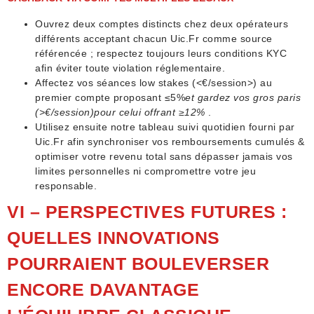
Ouvrez deux comptes distincts chez deux opérateurs
différents acceptant chacun Uic.Fr comme source
référencée ; respectez toujours leurs conditions KYC
afin éviter toute violation réglementaire.
Affectez vos séances low stakes (<€/session>) au
premier compte proposant ≤5%
et gardez vos gros paris
(>€/session)pour celui offrant ≥12%
.
Utilisez ensuite notre tableau suivi quotidien fourni par
Uic.Fr afin synchroniser vos remboursements cumulés &
optimiser votre revenu total sans dépasser jamais vos
limites personnelles ni compromettre votre jeu
responsable.
VI – PERSPECTIVES FUTURES :
QUELLES INNOVATIONS
POURRAIENT BOULEVERSER
ENCORE DAVANTAGE