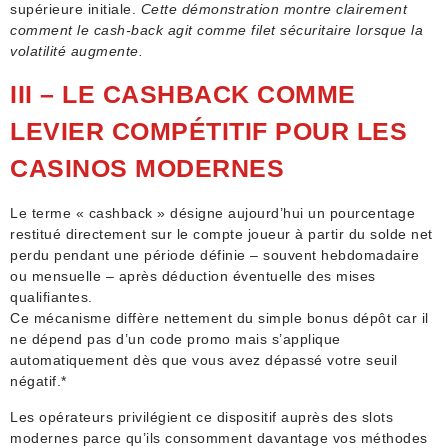
supérieure initiale.
Cette démonstration montre clairement
comment le cash‑back agit comme filet sécuritaire lorsque la
volatilité augmente.
III – LE CASHBACK COMME
LEVIER COMPÉTITIF POUR LES
CASINOS MODERNES
Le terme « cashback » désigne aujourd’hui un pourcentage
restitué directement sur le compte joueur à partir du solde net
perdu pendant une période définie – souvent hebdomadaire
ou mensuelle – après déduction éventuelle des mises
qualifiantes.
Ce mécanisme diffère nettement du simple bonus dépôt car il
ne dépend pas d’un code promo mais s’applique
automatiquement dès que vous avez dépassé votre seuil
négatif.*
Les opérateurs privilégient ce dispositif auprès des slots
modernes parce qu’ils consomment davantage vos méthodes