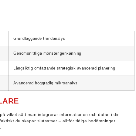
Grundläggande trendanalys
Genomsnittliga mönsterigenkänning
Långsiktig omfattande strategisk avancerad planering
Avancerad höggradig mikroanalys
LARE
på vilket sätt man integrerar informationen och datan i din
ktiskt du skapar slutsatser – alltför tidiga bedömningar
.