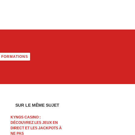
FORMATIONS
SUR LE MÊME SUJET
KYNGS CASINO :
DÉCOUVREZ LES JEUX EN
DIRECT ET LES JACKPOTS À
NE PAS