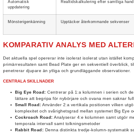
Automatisk
Realtidskalkulering efter samtliga hand
uppdatering
Mönsterigenkänning
Upptäcker återkommande sekvenser
KOMPARATIV ANALYS MED ALTE
Det aktuella spel opererar inte isolerat isolerat utan istället 
primärresultaten samt Bead Plate ger en sekventiell överblick, ti
penetrerar djupare än ytliga och grundläggande observationer.
CENTRALA SKILLNADER
Big Eye Road:
Centrerar på 1:a kolumnen i serien och de
lättare att begripa för nybörjare och ovana men saknar ful
Small Road:
Använder 2:a vertikala positionen vilken utgör
komplexitet och svårighetsgrad mellan systemet Big Eye o
Cockroach Road:
Analyserar 4:e kolumnen samt utgör mes
temporala intervall samt tolkningsmetoder
Rabbit Road:
Denna distinkta tredje-kolumn-systematik so