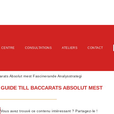
E CENTRE
CONSULTATIONS
ATELIERS
CONTACT
arats Absolut mest Fascinerande Analysstrategi
 GUIDE TILL BACCARATS ABSOLUT MEST
Vous avez trouvé ce contenu intéressant ? Partagez-le !