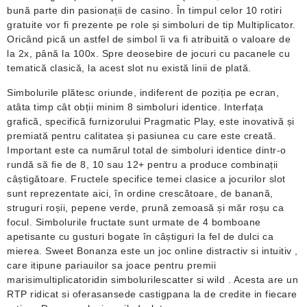
bună parte din pasionații de casino. În timpul celor 10 rotiri
gratuite vor fi prezente pe role și simboluri de tip Multiplicator.
Oricând pică un astfel de simbol îi va fi atribuită o valoare de
la 2x, până la 100x. Spre deosebire de jocuri cu pacanele cu
tematică clasică, la acest slot nu există linii de plată.
Simbolurile plătesc oriunde, indiferent de poziția pe ecran,
atâta timp cât obții minim 8 simboluri identice. Interfața
grafică, specifică furnizorului Pragmatic Play, este inovativă și
premiată pentru calitatea și pasiunea cu care este creată.
Important este ca numărul total de simboluri identice dintr-o
rundă să fie de 8, 10 sau 12+ pentru a produce combinații
câștigătoare. Fructele specifice temei clasice a jocurilor slot
sunt reprezentate aici, în ordine crescătoare, de banană,
struguri roșii, pepene verde, prună zemoasă și măr roșu ca
focul. Simbolurile fructate sunt urmate de 4 bomboane
apetisante cu gusturi bogate în câștiguri la fel de dulci ca
mierea. Sweet Bonanza este un joc online distractiv si intuitiv ,
care itipune pariauilor sa joace pentru premii
marisimultiplicatoridin simbolurilescatter si wild . Acesta are un
RTP ridicat si oferasansede castigpana la de credite in fiecare