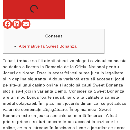
Content
Alternative la Sweet Bonanza
Totusi, trebuie sa fiti atenti atunci va alegeti cazinoul ca acesta
sa detina o licenta in Romania de la Oficiul National pentru
Jocuri de Noroc. Doar in acest fel veti putea juca in legalitate
si in deplina siguranta. A doua variantă este să accesezi jocul
pe site-ul unui casino online și acolo să cauți Sweet Bonanza
slot și să-l joci în varianta Demo. Consider că Sweet Bonanza
are un mod bonus foarte reușit, iar o altă calitate a sa este
modul colapsabil. Îmi plac mult jocurile dinamice, ce pot aduce
valuri de combinații câștigătoare. În opinia mea, Sweet
Bonanza este un joc cu speciale ce merită încercat. A fost
printre primele sloturi pe care le-am accesat la cazinourile
online, ce m-a introdus în fascinanta lume a jocurilor de noroc.