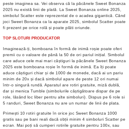
peste imaginea sa. Vei observa că la păcănele Sweet Bonanza
2025 nu există linii de plată. La Sweet Bonanza online 2025,
simbolul Scatter este reprezentat de o acadea gigantică. Când
joci Sweet Bonanza ca la aparate 2025, simbolul Scatter poate
fi prezent pe orice rolă și poate plăti oriunde.
TOP SLOTURI PRODUCATOR
Imaginează-ți, bomboana în formă de inimă roșie poate oferi
premii cu o valoare de până la 50 de ori pariul inițial. Simbolul
care aduce cele mai mari câștiguri la păcănele Sweet Bonanza
2025 este bomboana roșie în formă de inimă. Ea îți poate
aduce câștiguri chiar și de 1000 de monede, dacă ai un pariu
minim de 20x și dacă simbolul apare de peste 12 ori numai
într-o singură rundă. Aparatul are rotiri gratuite, miză dublă,
dar și menica Tumble (simbolurile câștigătoare dispar de pe
role, lăsând loc liber pentru alte simboluri). Dispus pe 6 role si
5 randuri, Sweet Bonanza nu are un numar de linii de plata.
Primești 10 rotiri gratuite în orice joc Sweet Bonanza 1000
gratis sau pe bani reali dacă obții minim 4 simboluri Scatter pe
ecran. Mai poți să cumperi rotirile gratuite pentru 100x, sau