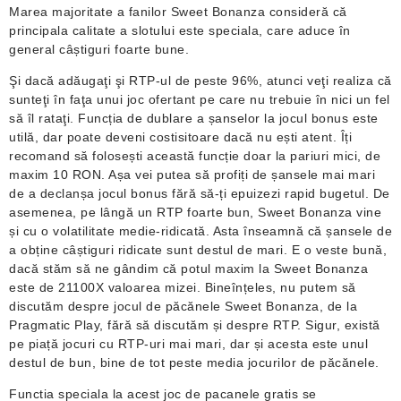
Marea majoritate a fanilor Sweet Bonanza consideră că
principala calitate a slotului este speciala, care aduce în
general câștiguri foarte bune.
Şi dacă adăugaţi şi RTP-ul de peste 96%, atunci veţi realiza că
sunteţi în faţa unui joc ofertant pe care nu trebuie în nici un fel
să îl rataţi. Funcția de dublare a șanselor la jocul bonus este
utilă, dar poate deveni costisitoare dacă nu ești atent. Îți
recomand să folosești această funcție doar la pariuri mici, de
maxim 10 RON. Așa vei putea să profiți de șansele mai mari
de a declanșa jocul bonus fără să-ți epuizezi rapid bugetul. De
asemenea, pe lângă un RTP foarte bun, Sweet Bonanza vine
și cu o volatilitate medie-ridicată. Asta înseamnă că șansele de
a obține câștiguri ridicate sunt destul de mari. E o veste bună,
dacă stăm să ne gândim că potul maxim la Sweet Bonanza
este de 21100X valoarea mizei. Bineînțeles, nu putem să
discutăm despre jocul de păcănele Sweet Bonanza, de la
Pragmatic Play, fără să discutăm și despre RTP. Sigur, există
pe piață jocuri cu RTP-uri mai mari, dar și acesta este unul
destul de bun, bine de tot peste media jocurilor de păcănele.
Functia speciala la acest joc de pacanele gratis se