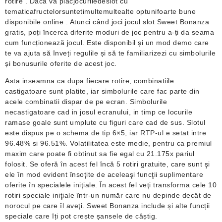
rotire . Daca va placjocuriledeslot cu
tematicafructelorsuntetimultemultealte optunifoarte bune
disponibile online . Atunci când joci jocul slot Sweet Bonanza
gratis, poți încerca diferite moduri de joc pentru a-ți da seama
cum funcționează jocul. Este disponibil și un mod demo care
te va ajuta să înveți regulile și să te familiarizezi cu simbolurile
și bonusurile oferite de acest joc.
Asta inseamna ca dupa fiecare rotire, combinatiile
castigatoare sunt platite, iar simbolurile care fac parte din
acele combinatii dispar de pe ecran. Simbolurile
necastigatoare cad in josul ecranului, in timp ce locurile
ramase goale sunt umplute cu figuri care cad de sus. Slotul
este dispus pe o schema de tip 6×5, iar RTP-ul e setat intre
96.48% si 96.51%. Volatilitatea este medie, pentru ca premiul
maxim care poate fi obtinut sa fie egal cu 21.175x pariul
folosit. Se oferă în acest fel încă 5 rotiri gratuite, care sunt şi
ele în mod evident însoţite de aceleaşi funcţii suplimentare
oferite în specialele iniţiale. În acest fel veţi transforma cele 10
rotiri speciale iniţiale într-un număr care nu depinde decât de
norocul pe care îl aveţi. Sweet Bonanza include și alte funcții
speciale care îți pot crește șansele de câștig.