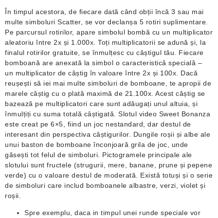
În timpul acestora, de fiecare dată când obții încă 3 sau mai
multe simboluri Scatter, se vor declanșa 5 rotiri suplimentare.
Pe parcursul rotirilor, apare simbolul bombă cu un multiplicator
aleatoriu între 2x și 1.000x. Toți multiplicatorii se adună și, la
finalul rotirilor gratuite, se înmulțesc cu câștigul tău. Fiecare
bomboană are anexată la simbol o caracteristică specială –
un multiplicator de câștig în valoare între 2x și 100x. Dacă
reușești să iei mai multe simboluri de bomboane, te apropii de
marele câștig cu o plată maximă de 21.100x. Acest câștig se
bazează pe multiplicatori care sunt adăugați unul altuia, și
înmulțiți cu suma totală câștigată. Slotul video Sweet Bonanza
este creat pe 6×5, fiind un joc nestandard, dar destul de
interesant din perspectiva câștigurilor. Dungile roșii și albe ale
unui baston de bomboane înconjoară grila de joc, unde
găsești tot felul de simboluri. Pictogramele principale ale
slotului sunt fructele (strugurii, mere, banane, prune și pepene
verde) cu o valoare destul de moderată. Există totuși și o serie
de simboluri care includ bomboanele albastre, verzi, violet și
roșii.
Spre exemplu, daca in timpul unei runde speciale vor