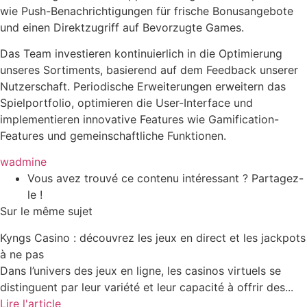
wie Push-Benachrichtigungen für frische Bonusangebote
und einen Direktzugriff auf Bevorzugte Games.
Das Team investieren kontinuierlich in die Optimierung
unseres Sortiments, basierend auf dem Feedback unserer
Nutzerschaft. Periodische Erweiterungen erweitern das
Spielportfolio, optimieren die User-Interface und
implementieren innovative Features wie Gamification-
Features und gemeinschaftliche Funktionen.
wadmine
Vous avez trouvé ce contenu intéressant ? Partagez-
le !
Sur le même sujet
Kyngs Casino : découvrez les jeux en direct et les jackpots
à ne pas
Dans l’univers des jeux en ligne, les casinos virtuels se
distinguent par leur variété et leur capacité à offrir des...
Lire l'article