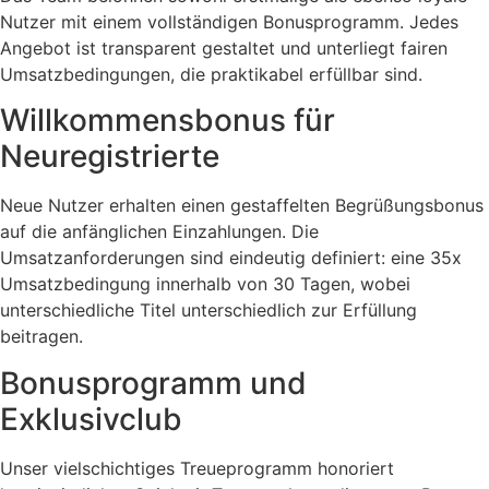
Nutzer mit einem vollständigen Bonusprogramm. Jedes
Angebot ist transparent gestaltet und unterliegt fairen
Umsatzbedingungen, die praktikabel erfüllbar sind.
Willkommensbonus für
Neuregistrierte
Neue Nutzer erhalten einen gestaffelten Begrüßungsbonus
auf die anfänglichen Einzahlungen. Die
Umsatzanforderungen sind eindeutig definiert: eine 35x
Umsatzbedingung innerhalb von 30 Tagen, wobei
unterschiedliche Titel unterschiedlich zur Erfüllung
beitragen.
Bonusprogramm und
Exklusivclub
Unser vielschichtiges Treueprogramm honoriert