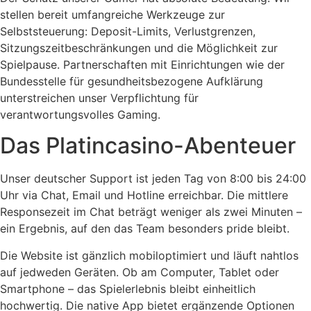
stellen bereit umfangreiche Werkzeuge zur
Selbststeuerung: Deposit-Limits, Verlustgrenzen,
Sitzungszeitbeschränkungen und die Möglichkeit zur
Spielpause. Partnerschaften mit Einrichtungen wie der
Bundesstelle für gesundheitsbezogene Aufklärung
unterstreichen unser Verpflichtung für
verantwortungsvolles Gaming.
Das Platincasino-Abenteuer
Unser deutscher Support ist jeden Tag von 8:00 bis 24:00
Uhr via Chat, Email und Hotline erreichbar. Die mittlere
Responsezeit im Chat beträgt weniger als zwei Minuten –
ein Ergebnis, auf den das Team besonders pride bleibt.
Die Website ist gänzlich mobiloptimiert und läuft nahtlos
auf jedweden Geräten. Ob am Computer, Tablet oder
Smartphone – das Spielerlebnis bleibt einheitlich
hochwertig. Die native App bietet ergänzende Optionen