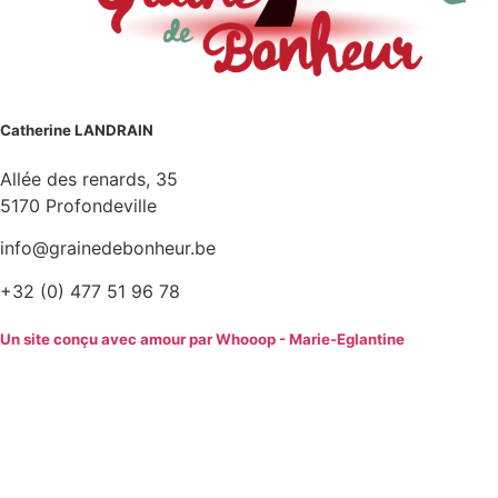
Catherine LANDRAIN
Allée des renards, 35
5170 Profondeville
info@grainedebonheur.be
+32 (0) 477 51 96 78
Un site conçu avec amour par Whooop - Marie-Eglantine