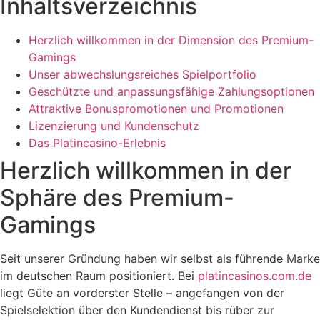
Inhaltsverzeichnis
Herzlich willkommen in der Dimension des Premium-
Gamings
Unser abwechslungsreiches Spielportfolio
Geschützte und anpassungsfähige Zahlungsoptionen
Attraktive Bonuspromotionen und Promotionen
Lizenzierung und Kundenschutz
Das Platincasino-Erlebnis
Herzlich willkommen in der
Sphäre des Premium-
Gamings
Seit unserer Gründung haben wir selbst als führende Marke
im deutschen Raum positioniert. Bei
platincasinos.com.de
liegt Güte an vorderster Stelle – angefangen von der
Spielselektion über den Kundendienst bis rüber zur