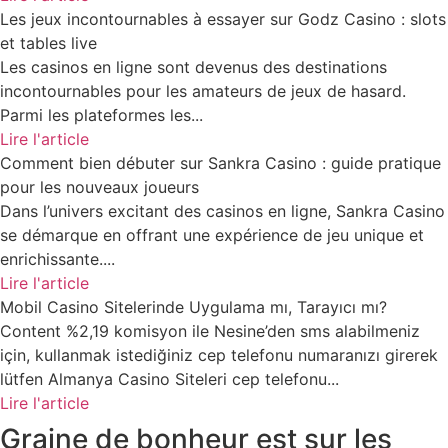
Les jeux incontournables à essayer sur Godz Casino : slots
et tables live
Les casinos en ligne sont devenus des destinations
incontournables pour les amateurs de jeux de hasard.
Parmi les plateformes les...
Lire l'article
Comment bien débuter sur Sankra Casino : guide pratique
pour les nouveaux joueurs
Dans l’univers excitant des casinos en ligne, Sankra Casino
se démarque en offrant une expérience de jeu unique et
enrichissante....
Lire l'article
Mobil Casino Sitelerinde Uygulama mı, Tarayıcı mı?
Content %2,19 komisyon ile Nesine’den sms alabilmeniz
için, kullanmak istediğiniz cep telefonu numaranızı girerek
lütfen Almanya Casino Siteleri cep telefonu...
Lire l'article
Graine de bonheur est sur les