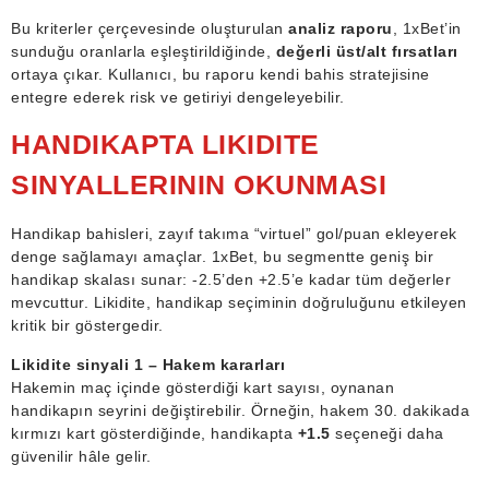
Bu kriterler çerçevesinde oluşturulan
analiz raporu
, 1xBet’in
sunduğu oranlarla eşleştirildiğinde,
değerli üst/alt fırsatları
ortaya çıkar. Kullanıcı, bu raporu kendi bahis stratejisine
entegre ederek risk ve getiriyi dengeleyebilir.
HANDIKAPTA LIKIDITE
SINYALLERININ OKUNMASI
Handikap bahisleri, zayıf takıma “virtuel” gol/puan ekleyerek
denge sağlamayı amaçlar. 1xBet, bu segmentte geniş bir
handikap skalası sunar: -2.5’den +2.5’e kadar tüm değerler
mevcuttur. Likidite, handikap seçiminin doğruluğunu etkileyen
kritik bir göstergedir.
Likidite sinyali 1 – Hakem kararları
Hakemin maç içinde gösterdiği kart sayısı, oynanan
handikapın seyrini değiştirebilir. Örneğin, hakem 30. dakikada
kırmızı kart gösterdiğinde, handikapta
+1.5
seçeneği daha
güvenilir hâle gelir.