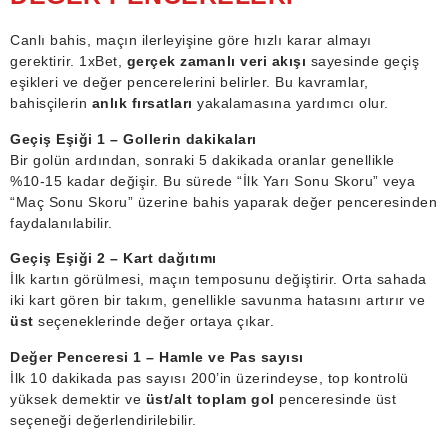
Canlı bahis, maçın ilerleyişine göre hızlı karar almayı
gerektirir. 1xBet,
gerçek zamanlı veri akışı
sayesinde geçiş
eşikleri ve değer pencerelerini belirler. Bu kavramlar,
bahisçilerin
anlık fırsatları
yakalamasına yardımcı olur.
Geçiş Eşiği 1 – Gollerin dakikaları
Bir golün ardından, sonraki 5 dakikada oranlar genellikle
%10‑15 kadar değişir. Bu sürede “İlk Yarı Sonu Skoru” veya
“Maç Sonu Skoru” üzerine bahis yaparak değer penceresinden
faydalanılabilir.
Geçiş Eşiği 2 – Kart dağıtımı
İlk kartın görülmesi, maçın temposunu değiştirir. Orta sahada
iki kart gören bir takım, genellikle savunma hatasını artırır ve
üst
seçeneklerinde değer ortaya çıkar.
Değer Penceresi 1 – Hamle ve Pas sayısı
İlk 10 dakikada pas sayısı 200’in üzerindeyse, top kontrolü
yüksek demektir ve
üst/alt toplam gol
penceresinde üst
seçeneği değerlendirilebilir.