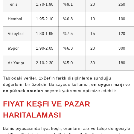
Tenis
1.70‑1.90
%9.1
20
250
Hentbol
1.95‑2.10
%6.8
10
100
Voleybol
1.80‑1.95
%7.5
15
120
eSpor
1.90‑2.05
%6.3
20
300
At Yarışı
2.10‑2.30
%5.0
30
180
Tablodaki veriler, 1xBet’in farklı disiplinlerde sunduğu
değerlerin bir özetidir. Bu sayede kullanıcı,
en uygun marjı
ve
en yüksek oranları
seçerek yatırımını optimize edebilir.
FIYAT KEŞFI VE PAZAR
HARITALAMASI
Bahis piyasasında fiyat keşfi, oranların arz ve talep dengesiyle