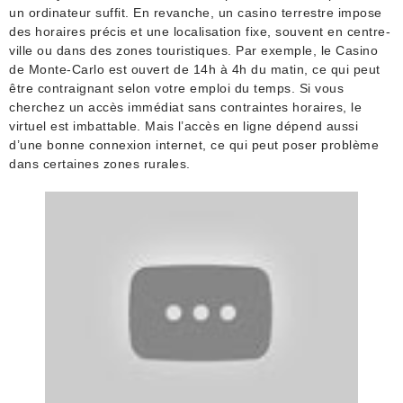
un ordinateur suffit. En revanche, un casino terrestre impose
des horaires précis et une localisation fixe, souvent en centre-
ville ou dans des zones touristiques. Par exemple, le Casino
de Monte-Carlo est ouvert de 14h à 4h du matin, ce qui peut
être contraignant selon votre emploi du temps. Si vous
cherchez un accès immédiat sans contraintes horaires, le
virtuel est imbattable. Mais l’accès en ligne dépend aussi
d’une bonne connexion internet, ce qui peut poser problème
dans certaines zones rurales.