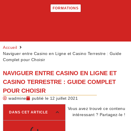
FORMATIONS
Accueil
Naviguer entre Casino en Ligne et Casino Terrestre : Guide
Complet pour Choisir
NAVIGUER ENTRE CASINO EN LIGNE ET
CASINO TERRESTRE : GUIDE COMPLET
POUR CHOISIR
wadmine
publié le
12 juillet 2021
Vous avez trouvé ce contenu
DANS CET ARTICLE
intéressant ? Partagez-le !