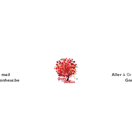
n
mail
Aller
à Gr
onheur.be
Go