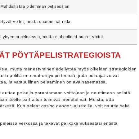
Mahdollistaa pidemmän pelisession
Hyvät voitot, mutta suuremmat riskit
Lyhyempi pelisessio, mutta mahdolliset suuret voitot
ÄT PÖYTÄPELISTRATEGIOISTA
ksia, mutta menestyminen edellyttää myös oikeiden strategioiden
lla pelillä on omat erityispiirteensä, joita pelaajat voivat
skaa, ja vastuullinen pelaaminen on avainasemassa.
vat auttaa pelaajia parantamaan voittojaan ja nauttimaan pelistä
n itselle parhaiten toimivat menetelmät. Muista, että
tärkeitä. Kun pelaat
casino naobet
-alustoilla, voit nauttia sekä
peleissä verkossa ja tekevät pelikokemuksestasi entistä