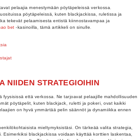
uttavat pelaajia menestymään pöytäpeleissä verkossa.
uosituissa pöytäpeleissä, kuten blackjackissa, ruletissa ja
tka tekevät pelaamisesta entistä kiinnostavampaa ja
nao bet
-kasinoilla, tämä artikkeli on sinulle.
ksia
stajat
A NIIDEN STRATEGIOIHIN
ä fyysisissä että verkossa. Ne tarjoavat pelaajille mahdollisuuden
ät pöytäpelit, kuten blackjack, ruletti ja pokeri, ovat kaikki
. Pelaajien on hyvä ymmärtää pelin säännöt ja dynamiikka ennen
henkilökohtaisista mieltymyksistäsi. On tärkeää valita strategia,
i. Esimerkiksi blackjackissa voidaan käyttää korttien laskentaa,