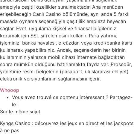
amacıyla çeşitli özellikler sunulmaktadır. Ana menüden
erişebileceğin Canlı Casino bölümünde, aynı anda 5 farklı
masada oynama seçeneğiyle çeşitlilik empieza heyecan
sağlar. Evet, uygulama kişisel ve finansal bilgilerinizi
korumak için SSL şifrelemesini kullanır. Para yatırma
işleminizi banka havalesi, e-cüzdan veya kredi/banka kartı
kullanarak yapabilirsiniz. Ancak, seçeneklerin her birinin
kullanımının yalnızca mobil cihazı internete bağladıktan
sonra mümkün olduğunu hatırlamakta fayda var. Prosedür,
yönetime resmi belgelerin (pasaport, uluslararası ehliyet)
elektronik versiyonlarının sağlanmasını içerir.
Whooop
Vous avez trouvé ce contenu intéressant ? Partagez-
le !
Sur le même sujet
Kyngs Casino : découvrez les jeux en direct et les jackpots
à ne pas