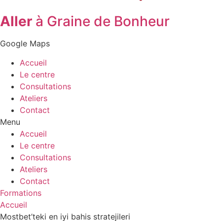
Aller
à Graine de Bonheur
Google Maps
Accueil
Le centre
Consultations
Ateliers
Contact
Menu
Accueil
Le centre
Consultations
Ateliers
Contact
Formations
Accueil
Mostbet’teki en iyi bahis stratejileri