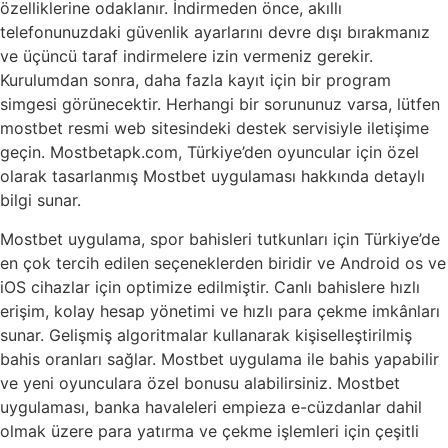
özelliklerine odaklanır. İndirmeden önce, akıllı
telefonunuzdaki güvenlik ayarlarını devre dışı bırakmanız
ve üçüncü taraf indirmelere izin vermeniz gerekir.
Kurulumdan sonra, daha fazla kayıt için bir program
simgesi görünecektir. Herhangi bir sorununuz varsa, lütfen
mostbet resmi web sitesindeki destek servisiyle iletişime
geçin. Mostbetapk.com, Türkiye’den oyuncular için özel
olarak tasarlanmış Mostbet uygulaması hakkında detaylı
bilgi sunar.
Mostbet uygulama, spor bahisleri tutkunları için Türkiye’de
en çok tercih edilen seçeneklerden biridir ve Android os ve
iOS cihazlar için optimize edilmiştir. Canlı bahislere hızlı
erişim, kolay hesap yönetimi ve hızlı para çekme imkânları
sunar. Gelişmiş algoritmalar kullanarak kişiselleştirilmiş
bahis oranları sağlar. Mostbet uygulama ile bahis yapabilir
ve yeni oyunculara özel bonusu alabilirsiniz. Mostbet
uygulaması, banka havaleleri empieza e-cüzdanlar dahil
olmak üzere para yatırma ve çekme işlemleri için çeşitli