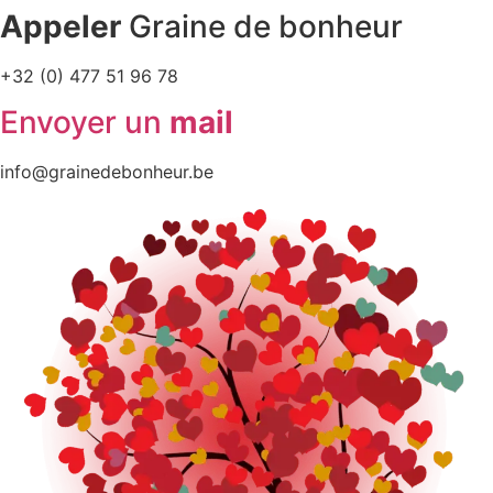
Appeler
Graine de bonheur
Aller
au
contenu
+32 (0) 477 51 96 78
Envoyer un
mail
info@grainedebonheur.be