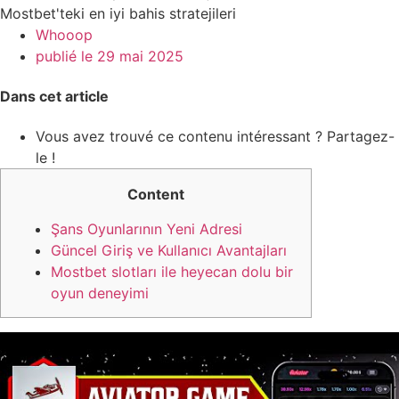
Mostbet'teki en iyi bahis stratejileri
Whooop
publié le
29 mai 2025
Dans cet article
Vous avez trouvé ce contenu intéressant ? Partagez-
le !
Content
Şans Oyunlarının Yeni Adresi
Güncel Giriş ve Kullanıcı Avantajları
Mostbet slotları ile heyecan dolu bir
oyun deneyimi