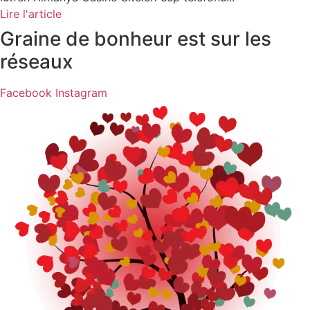
Lire l'article
Graine de bonheur est sur les
réseaux
Facebook
Instagram