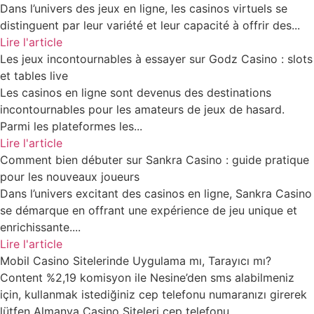
Dans l’univers des jeux en ligne, les casinos virtuels se
distinguent par leur variété et leur capacité à offrir des...
Lire l'article
Les jeux incontournables à essayer sur Godz Casino : slots
et tables live
Les casinos en ligne sont devenus des destinations
incontournables pour les amateurs de jeux de hasard.
Parmi les plateformes les...
Lire l'article
Comment bien débuter sur Sankra Casino : guide pratique
pour les nouveaux joueurs
Dans l’univers excitant des casinos en ligne, Sankra Casino
se démarque en offrant une expérience de jeu unique et
enrichissante....
Lire l'article
Mobil Casino Sitelerinde Uygulama mı, Tarayıcı mı?
Content %2,19 komisyon ile Nesine’den sms alabilmeniz
için, kullanmak istediğiniz cep telefonu numaranızı girerek
lütfen Almanya Casino Siteleri cep telefonu...