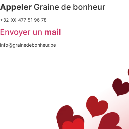
Appeler
Graine de bonheur
Aller
au
contenu
+32 (0) 477 51 96 78
Envoyer un
mail
info@grainedebonheur.be