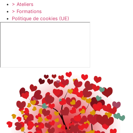
> Ateliers
> Formations
Politique de cookies (UE)