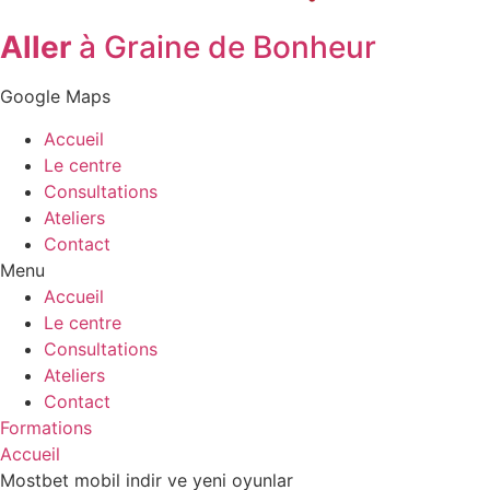
Aller
à Graine de Bonheur
Google Maps
Accueil
Le centre
Consultations
Ateliers
Contact
Menu
Accueil
Le centre
Consultations
Ateliers
Contact
Formations
Accueil
Mostbet mobil indir ve yeni oyunlar