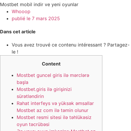
Mostbet mobil indir ve yeni oyunlar
Whooop
publié le
7 mars 2025
Dans cet article
Vous avez trouvé ce contenu intéressant ? Partagez-
le !
Content
Mostbet guncel giris ilə mərclərə
başla
Mostbet.giris ilə girişinizi
sürətləndirin
Rahat interfeys və yüksək əmsallar
Mostbet az com ilə təmin olunur
Mostbet resmi sitesi ilə təhlükəsiz
oyun təcrübəsi