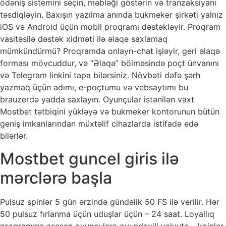
ödəniş sistemini seçin, məbləği göstərin və tranzaksiyanı
təsdiqləyin. Baxışın yazılma anında bukmeker şirkəti yalnız
iOS və Android üçün mobil proqramı dəstəkləyir. Proqram
vasitəsilə dəstək xidməti ilə əlaqə saxlamaq
mümkündürmü? Proqramda onlayn-chat işləyir, geri əlaqə
forması mövcuddur, və “Əlaqə” bölməsində poçt ünvanını
və Telegram linkini tapa bilərsiniz. Növbəti dəfə şərh
yazmaq üçün adımı, e-poçtumu və vebsaytımı bu
brauzerdə yadda saxlayın. Oyunçular istənilən vaxt
Mostbet tətbiqini yükləyə və bukmeker kontorunun bütün
geniş imkanlarından müxtəlif cihazlarda istifadə edə
bilərlər.
Mostbet guncel giris ilə
mərclərə başla
Pulsuz spinlər 5 gün ərzində gündəlik 50 FS ilə verilir. Hər
50 pulsuz fırlanma üçün uduşlar üçün – 24 saat. Loyallıq
proqramına əsasən oyunçulara oyundaxili valyuta – koinlər