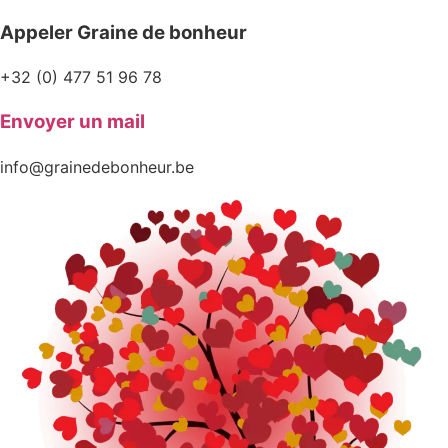
Aller
Appeler
Graine de bonheur
au
+32 (0) 477 51 96 78
contenu
Envoyer un
mail
info@grainedebonheur.be