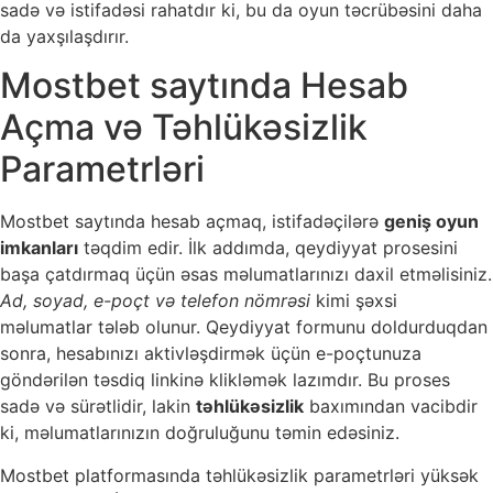
sadə və istifadəsi rahatdır ki, bu da oyun təcrübəsini daha
da yaxşılaşdırır.
Mostbet saytında Hesab
Açma və Təhlükəsizlik
Parametrləri
Mostbet saytında hesab açmaq, istifadəçilərə
geniş oyun
imkanları
təqdim edir. İlk addımda, qeydiyyat prosesini
başa çatdırmaq üçün əsas məlumatlarınızı daxil etməlisiniz.
Ad, soyad, e-poçt və telefon nömrəsi
kimi şəxsi
məlumatlar tələb olunur. Qeydiyyat formunu doldurduqdan
sonra, hesabınızı aktivləşdirmək üçün e-poçtunuza
göndərilən təsdiq linkinə klikləmək lazımdır. Bu proses
sadə və sürətlidir, lakin
təhlükəsizlik
baxımından vacibdir
ki, məlumatlarınızın doğruluğunu təmin edəsiniz.
Mostbet platformasında təhlükəsizlik parametrləri yüksək