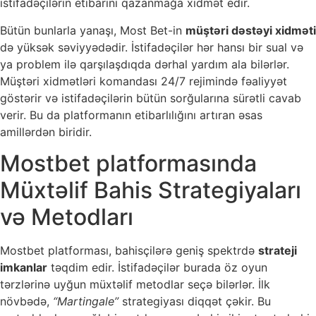
istifadəçilərin etibarını qazanmağa xidmət edir.
Bütün bunlarla yanaşı, Most Bet-in
müştəri dəstəyi xidməti
də yüksək səviyyədədir. İstifadəçilər hər hansı bir sual və
ya problem ilə qarşılaşdıqda dərhal yardım ala bilərlər.
Müştəri xidmətləri komandası 24/7 rejimində fəaliyyət
göstərir və istifadəçilərin bütün sorğularına sürətli cavab
verir. Bu da platformanın etibarlılığını artıran əsas
amillərdən biridir.
Mostbet platformasında
Müxtəlif Bahis Strategiyaları
və Metodları
Mostbet platforması, bahisçilərə geniş spektrdə
strateji
imkanlar
təqdim edir. İstifadəçilər burada öz oyun
tərzlərinə uyğun müxtəlif metodlar seçə bilərlər. İlk
növbədə,
“Martingale”
strategiyası diqqət çəkir. Bu