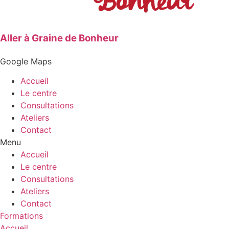
Aller
à Graine de Bonheur
Google Maps
Accueil
Le centre
Consultations
Ateliers
Contact
Menu
Accueil
Le centre
Consultations
Ateliers
Contact
Formations
Accueil