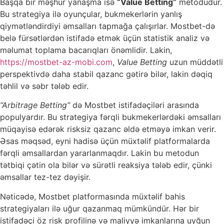
Başqa bir məşhur yanaşma isə
“Value Betting”
metodudur.
Bu strategiya ilə oyunçular, bukmekerlərin yanlış
qiymətləndirdiyi əmsalları tapmağa çalışırlar. Mostbet-də
belə fürsətlərdən istifadə etmək üçün statistik analiz və
məlumat toplama bacarıqları önəmlidir. Lakin,
https://mostbet-az-mobi.com
,
Value Betting
uzun müddətli
perspektivdə daha stabil qazanc gətirə bilər, lakin dəqiq
təhlil və səbr tələb edir.
“Arbitrage Betting”
də Mostbet istifadəçiləri arasında
populyardır. Bu strategiya fərqli bukmekerlərdəki əmsalları
müqayisə edərək risksiz qazanc əldə etməyə imkan verir.
Əsas məqsəd, eyni hadisə üçün müxtəlif platformalarda
fərqli əmsallardan yararlanmaqdır. Lakin bu metodun
tətbiqi çətin ola bilər və sürətli reaksiya tələb edir, çünki
əmsallar tez-tez dəyişir.
Nəticədə, Mostbet platformasında müxtəlif bahis
strategiyaları ilə uğur qazanmaq mümkündür. Hər bir
istifadəçi öz risk profilinə və maliyyə imkanlarına uyğun