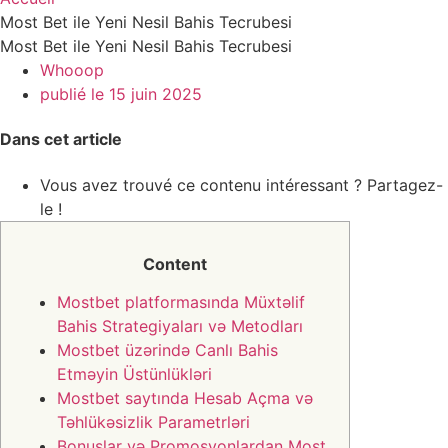
Most Bet ile Yeni Nesil Bahis Tecrubesi
Most Bet ile Yeni Nesil Bahis Tecrubesi
Whooop
publié le
15 juin 2025
Dans cet article
Vous avez trouvé ce contenu intéressant ? Partagez-
le !
Content
Mostbet platformasında Müxtəlif
Bahis Strategiyaları və Metodları
Mostbet üzərində Canlı Bahis
Etməyin Üstünlükləri
Mostbet saytında Hesab Açma və
Təhlükəsizlik Parametrləri
Bonuslar və Promosyonlardan Most