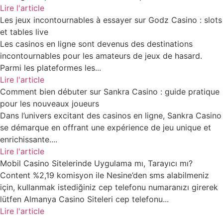
Lire l'article
Les jeux incontournables à essayer sur Godz Casino : slots
et tables live
Les casinos en ligne sont devenus des destinations
incontournables pour les amateurs de jeux de hasard.
Parmi les plateformes les...
Lire l'article
Comment bien débuter sur Sankra Casino : guide pratique
pour les nouveaux joueurs
Dans l’univers excitant des casinos en ligne, Sankra Casino
se démarque en offrant une expérience de jeu unique et
enrichissante....
Lire l'article
Mobil Casino Sitelerinde Uygulama mı, Tarayıcı mı?
Content %2,19 komisyon ile Nesine’den sms alabilmeniz
için, kullanmak istediğiniz cep telefonu numaranızı girerek
lütfen Almanya Casino Siteleri cep telefonu...
Lire l'article