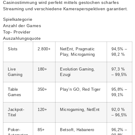
Casinostimmung wird perfekt mittels gestochen scharfes
Streaming und verschiedene Kameraperspektiven garantiert.
Spielkategorie
Anzahl der Games
Top- Provider
Auszahlungsquote
Slots
2.800+
NetEnt, Pragmatic
94,5% –
Play, Microgaming
98,2 %
Live
180+
Evolution Gaming,
97,3 %
Gaming
Ezugi
– 99,5%
Table
350+
Play’n GO, Red Tiger
95,8% –
Games
99,1%
Jackpot-
120+
Microgaming, NetEnt
92,0 %
Titel
– 96,5%
Poker-
85+
Betsoft, Habanero
96,2% –