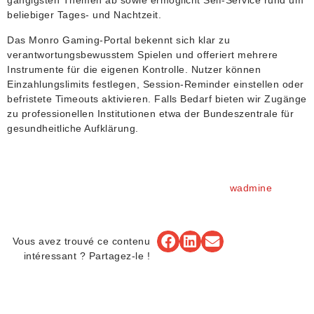
gängigsten Themen ab sowie ermöglicht Self-Service rund um
beliebiger Tages- und Nachtzeit.
Das Monro Gaming-Portal bekennt sich klar zu
verantwortungsbewusstem Spielen und offeriert mehrere
Instrumente für die eigenen Kontrolle. Nutzer können
Einzahlungslimits festlegen, Session-Reminder einstellen oder
befristete Timeouts aktivieren. Falls Bedarf bieten wir Zugänge
zu professionellen Institutionen etwa der Bundeszentrale für
gesundheitliche Aufklärung.
wadmine
Vous avez trouvé ce contenu
intéressant ? Partagez-le !