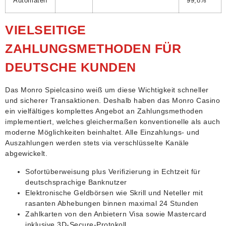
Automaten
99,8%
VIELSEITIGE
ZAHLUNGSMETHODEN FÜR
DEUTSCHE KUNDEN
Das Monro Spielcasino weiß um diese Wichtigkeit schneller
und sicherer Transaktionen. Deshalb haben das Monro Casino
ein vielfältiges komplettes Angebot an Zahlungsmethoden
implementiert, welches gleichermaßen konventionelle als auch
moderne Möglichkeiten beinhaltet. Alle Einzahlungs- und
Auszahlungen werden stets via verschlüsselte Kanäle
abgewickelt.
Sofortüberweisung plus Verifizierung in Echtzeit für
deutschsprachige Banknutzer
Elektronische Geldbörsen wie Skrill und Neteller mit
rasanten Abhebungen binnen maximal 24 Stunden
Zahlkarten von den Anbietern Visa sowie Mastercard
inklusive 3D-Secure-Protokoll