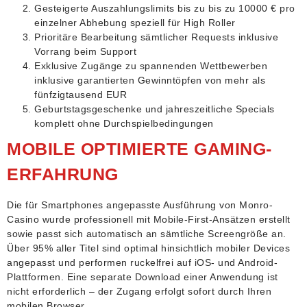
Gesteigerte Auszahlungslimits bis zu bis zu 10000 € pro
einzelner Abhebung speziell für High Roller
Prioritäre Bearbeitung sämtlicher Requests inklusive
Vorrang beim Support
Exklusive Zugänge zu spannenden Wettbewerben
inklusive garantierten Gewinntöpfen von mehr als
fünfzigtausend EUR
Geburtstagsgeschenke und jahreszeitliche Specials
komplett ohne Durchspielbedingungen
MOBILE OPTIMIERTE GAMING-
ERFAHRUNG
Die für Smartphones angepasste Ausführung von Monro-
Casino wurde professionell mit Mobile-First-Ansätzen erstellt
sowie passt sich automatisch an sämtliche Screengröße an.
Über 95% aller Titel sind optimal hinsichtlich mobiler Devices
angepasst und performen ruckelfrei auf iOS- und Android-
Plattformen. Eine separate Download einer Anwendung ist
nicht erforderlich – der Zugang erfolgt sofort durch Ihren
mobilen Browser.