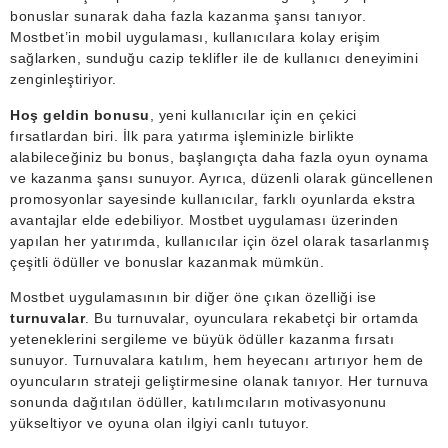
bonuslar sunarak daha fazla kazanma şansı tanıyor.
Mostbet’in mobil uygulaması, kullanıcılara kolay erişim
sağlarken, sunduğu cazip teklifler ile de kullanıcı deneyimini
zenginleştiriyor.
Hoş geldin bonusu
, yeni kullanıcılar için en çekici
fırsatlardan biri. İlk para yatırma işleminizle birlikte
alabileceğiniz bu bonus, başlangıçta daha fazla oyun oynama
ve kazanma şansı sunuyor. Ayrıca, düzenli olarak güncellenen
promosyonlar sayesinde kullanıcılar, farklı oyunlarda ekstra
avantajlar elde edebiliyor. Mostbet uygulaması üzerinden
yapılan her yatırımda, kullanıcılar için özel olarak tasarlanmış
çeşitli ödüller ve bonuslar kazanmak mümkün.
Mostbet uygulamasının bir diğer öne çıkan özelliği ise
turnuvalar
. Bu turnuvalar, oyunculara rekabetçi bir ortamda
yeteneklerini sergileme ve büyük ödüller kazanma fırsatı
sunuyor. Turnuvalara katılım, hem heyecanı artırıyor hem de
oyuncuların strateji geliştirmesine olanak tanıyor. Her turnuva
sonunda dağıtılan ödüller, katılımcıların motivasyonunu
yükseltiyor ve oyuna olan ilgiyi canlı tutuyor.