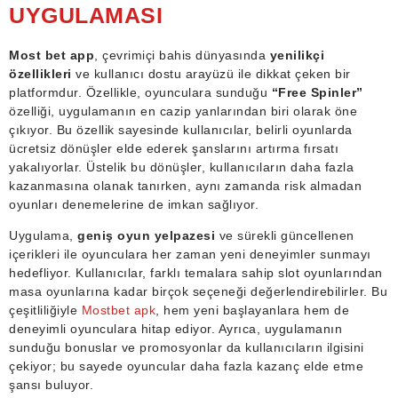
UYGULAMASI
Most bet app
, çevrimiçi bahis dünyasında
yenilikçi
özellikleri
ve kullanıcı dostu arayüzü ile dikkat çeken bir
platformdur. Özellikle, oyunculara sunduğu
“Free Spinler”
özelliği, uygulamanın en cazip yanlarından biri olarak öne
çıkıyor. Bu özellik sayesinde kullanıcılar, belirli oyunlarda
ücretsiz dönüşler elde ederek şanslarını artırma fırsatı
yakalıyorlar. Üstelik bu dönüşler, kullanıcıların daha fazla
kazanmasına olanak tanırken, aynı zamanda risk almadan
oyunları denemelerine de imkan sağlıyor.
Uygulama,
geniş oyun yelpazesi
ve sürekli güncellenen
içerikleri ile oyunculara her zaman yeni deneyimler sunmayı
hedefliyor. Kullanıcılar, farklı temalara sahip slot oyunlarından
masa oyunlarına kadar birçok seçeneği değerlendirebilirler. Bu
çeşitliliğiyle
Mostbet apk
, hem yeni başlayanlara hem de
deneyimli oyunculara hitap ediyor. Ayrıca, uygulamanın
sunduğu bonuslar ve promosyonlar da kullanıcıların ilgisini
çekiyor; bu sayede oyuncular daha fazla kazanç elde etme
şansı buluyor.