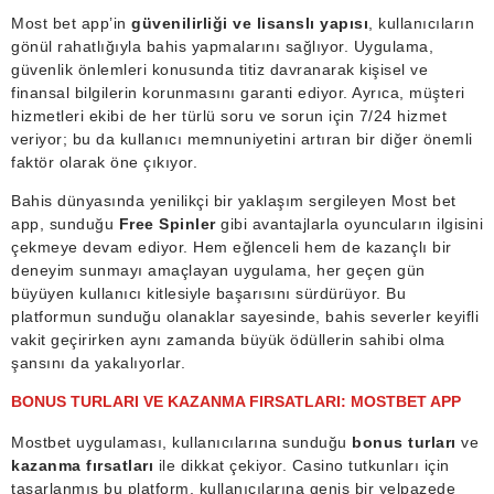
Most bet app’in
güvenilirliği ve lisanslı yapısı
, kullanıcıların
gönül rahatlığıyla bahis yapmalarını sağlıyor. Uygulama,
güvenlik önlemleri konusunda titiz davranarak kişisel ve
finansal bilgilerin korunmasını garanti ediyor. Ayrıca, müşteri
hizmetleri ekibi de her türlü soru ve sorun için 7/24 hizmet
veriyor; bu da kullanıcı memnuniyetini artıran bir diğer önemli
faktör olarak öne çıkıyor.
Bahis dünyasında yenilikçi bir yaklaşım sergileyen Most bet
app, sunduğu
Free Spinler
gibi avantajlarla oyuncuların ilgisini
çekmeye devam ediyor. Hem eğlenceli hem de kazançlı bir
deneyim sunmayı amaçlayan uygulama, her geçen gün
büyüyen kullanıcı kitlesiyle başarısını sürdürüyor. Bu
platformun sunduğu olanaklar sayesinde, bahis severler keyifli
vakit geçirirken aynı zamanda büyük ödüllerin sahibi olma
şansını da yakalıyorlar.
BONUS TURLARI VE KAZANMA FIRSATLARI: MOSTBET APP
Mostbet uygulaması, kullanıcılarına sunduğu
bonus turları
ve
kazanma fırsatları
ile dikkat çekiyor. Casino tutkunları için
tasarlanmış bu platform, kullanıcılarına geniş bir yelpazede