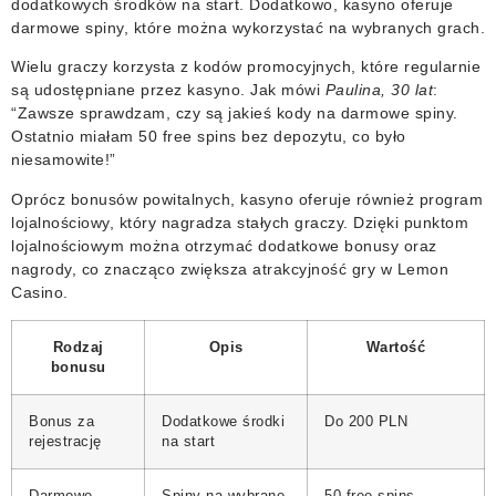
dodatkowych środków na start. Dodatkowo, kasyno oferuje
darmowe spiny, które można wykorzystać na wybranych grach.
Wielu graczy korzysta z kodów promocyjnych, które regularnie
są udostępniane przez kasyno. Jak mówi
Paulina, 30 lat
:
“Zawsze sprawdzam, czy są jakieś kody na darmowe spiny.
Ostatnio miałam 50 free spins bez depozytu, co było
niesamowite!”
Oprócz bonusów powitalnych, kasyno oferuje również program
lojalnościowy, który nagradza stałych graczy. Dzięki punktom
lojalnościowym można otrzymać dodatkowe bonusy oraz
nagrody, co znacząco zwiększa atrakcyjność gry w Lemon
Casino.
Rodzaj
Opis
Wartość
bonusu
Bonus za
Dodatkowe środki
Do 200 PLN
rejestrację
na start