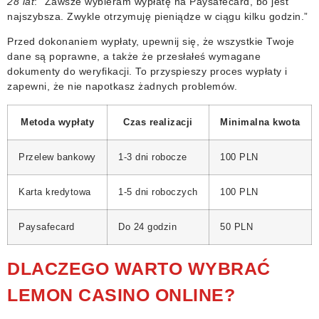
28 lat
: “Zawsze wybieram wypłatę na Paysafecard, bo jest
najszybsza. Zwykle otrzymuję pieniądze w ciągu kilku godzin.”
Przed dokonaniem wypłaty, upewnij się, że wszystkie Twoje
dane są poprawne, a także że przesłałeś wymagane
dokumenty do weryfikacji. To przyspieszy proces wypłaty i
zapewni, że nie napotkasz żadnych problemów.
Metoda wypłaty
Czas realizacji
Minimalna kwota
Przelew bankowy
1-3 dni robocze
100 PLN
Karta kredytowa
1-5 dni roboczych
100 PLN
Paysafecard
Do 24 godzin
50 PLN
DLACZEGO WARTO WYBRAĆ
LEMON CASINO ONLINE?