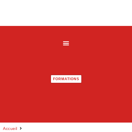
FORMATIONS
Accueil