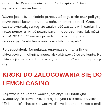
oraz hasło. Warto również zadbać o bezpieczeństwo,
wybierając mocne hasło.
Ważne jest, aby dokładnie przeczytać regulamin oraz politykę
prywatności kasyna przed zakończeniem rejestracji. Gracze
często zwracają uwagę, że znajomość zasad gry i regulaminu
może pomóc uniknąć późniejszych nieporozumień. Jak mówi
Karol, 32 lata
: “Zawsze sprawdzam regulamin przed
rejestracją. Dzięki temu uniknąłem kilku pułapek.”
Po uzupełnieniu formularza, otrzymasz e-mail z linkiem
aktywacyjnym. Kliknij w niego, aby aktywować swoje konto. Po
aktywacji możesz zalogować się do Lemon Casino i rozpocząć
grę!
KROKI DO ZALOGOWANIA SIĘ DO
LEMON CASINO
Logowanie do Lemon Casino jest szybkie i intuicyjne.
Wystarczy, że odwiedzisz stronę kasyna i klikniesz przycisk
“Zaloguj się”. Następnie wprowadź swoje dane – adres e-mail