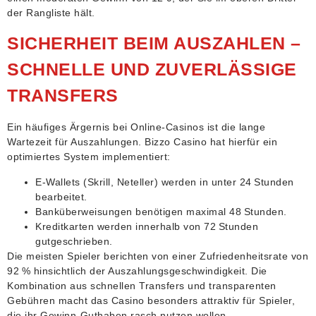
der Rangliste hält.
SICHERHEIT BEIM AUSZAHLEN –
SCHNELLE UND ZUVERLÄSSIGE
TRANSFERS
Ein häufiges Ärgernis bei Online‑Casinos ist die lange
Wartezeit für Auszahlungen. Bizzo Casino hat hierfür ein
optimiertes System implementiert:
E‑Wallets (Skrill, Neteller) werden in unter 24 Stunden
bearbeitet.
Banküberweisungen benötigen maximal 48 Stunden.
Kreditkarten werden innerhalb von 72 Stunden
gutgeschrieben.
Die meisten Spieler berichten von einer Zufriedenheitsrate von
92 % hinsichtlich der Auszahlungsgeschwindigkeit. Die
Kombination aus schnellen Transfers und transparenten
Gebühren macht das Casino besonders attraktiv für Spieler,
die ihr Gewinn‑Guthaben rasch nutzen wollen.