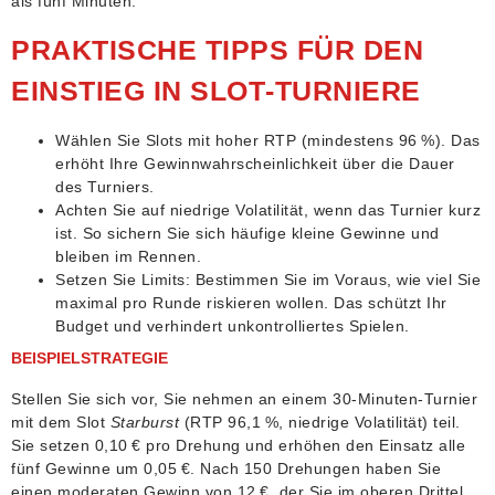
als fünf Minuten.
PRAKTISCHE TIPPS FÜR DEN
EINSTIEG IN SLOT‑TURNIERE
Wählen Sie Slots mit hoher RTP (mindestens 96 %). Das
erhöht Ihre Gewinnwahrscheinlichkeit über die Dauer
des Turniers.
Achten Sie auf niedrige Volatilität, wenn das Turnier kurz
ist. So sichern Sie sich häufige kleine Gewinne und
bleiben im Rennen.
Setzen Sie Limits: Bestimmen Sie im Voraus, wie viel Sie
maximal pro Runde riskieren wollen. Das schützt Ihr
Budget und verhindert unkontrolliertes Spielen.
BEISPIELSTRATEGIE
Stellen Sie sich vor, Sie nehmen an einem 30‑Minuten‑Turnier
mit dem Slot
Starburst
(RTP 96,1 %, niedrige Volatilität) teil.
Sie setzen 0,10 € pro Drehung und erhöhen den Einsatz alle
fünf Gewinne um 0,05 €. Nach 150 Drehungen haben Sie
einen moderaten Gewinn von 12 €, der Sie im oberen Drittel