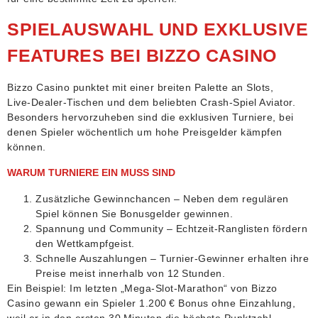
SPIELAUSWAHL UND EXKLUSIVE
FEATURES BEI BIZZO CASINO
Bizzo Casino punktet mit einer breiten Palette an Slots,
Live‑Dealer‑Tischen und dem beliebten Crash‑Spiel Aviator.
Besonders hervorzuheben sind die exklusiven Turniere, bei
denen Spieler wöchentlich um hohe Preisgelder kämpfen
können.
WARUM TURNIERE EIN MUSS SIND
Zusätzliche Gewinnchancen – Neben dem regulären
Spiel können Sie Bonusgelder gewinnen.
Spannung und Community – Echtzeit‑Ranglisten fördern
den Wettkampfgeist.
Schnelle Auszahlungen – Turnier‑Gewinner erhalten ihre
Preise meist innerhalb von 12 Stunden.
Ein Beispiel: Im letzten „Mega‑Slot‑Marathon“ von Bizzo
Casino gewann ein Spieler 1.200 € Bonus ohne Einzahlung,
weil er in den ersten 30 Minuten die höchste Punktzahl