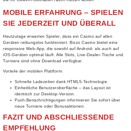
MOBILE ERFAHRUNG – SPIELEN
SIE JEDERZEIT UND ÜBERALL
Heutzutage erwarten Spieler, dass ein Casino auf allen
Geräten reibungslos funktioniert. Bizzo Casino bietet eine
responsive Web‑App, die sowohl auf Android‑ als auch auf
iOS‑Geräten optimal läuft. Alle Slots, Live‑Dealer‑Tische und
Turniere sind ohne Download verfügbar.
Vorteile der mobilen Plattform:
Schnelle Ladezeiten dank HTML5‑Technologie.
Einheitliche Benutzeroberfläche – das Layout ist
identisch zur Desktop‑Version.
Push‑Benachrichtigungen informieren Sie sofort über
neue Turniere oder Bonusaktionen.
FAZIT UND ABSCHLIESSENDE E
MPFEHLUNG