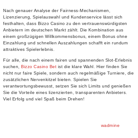
Nach genauer Analyse der Fairness‑Mechanismen,
Lizenzierung, Spielauswahl und Kundenservice lässt sich
festhalten, dass Bizzo Casino zu den vertrauenswürdigsten
Anbietern im deutschen Markt zählt. Die Kombination aus
einem großzügigen Willkommensbonus, einem Bonus ohne
Einzahlung und schnellen Auszahlungen schafft ein rundum
attraktives Spielerlebnis.
Für alle, die nach einem fairen und spannenden Slot‑Erlebnis
suchen,
Bizzo Casino Bet
ist die klare Wahl. Hier finden Sie
nicht nur faire Spiele, sondern auch regelmäßige Turniere, die
zusätzlichen Nervenkitzel bieten. Spielen Sie
verantwortungsbewusst, setzen Sie sich Limits und genießen
Sie die Vorteile eines lizenzierten, transparenten Anbieters.
Viel Erfolg und viel Spaß beim Drehen!
wadmine