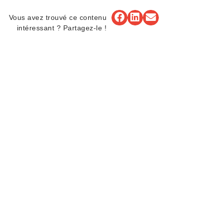
Vous avez trouvé ce contenu
intéressant ? Partagez-le !