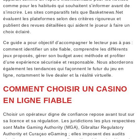
comme pour les habitués qui souhaitent s’informer avant de
s’inscrire. Les sites comparatifs tels que Basketnews.Net
évaluent les plateformes selon des critères rigoureux et
publient des revues détaillées qui aident le joueur à faire un
choix éclairé.
Ce guide a pour objectif d’accompagner le lecteur pas à pas :
comment identifier un site fiable, comprendre les différents
jeux proposés, gérer son budget avec méthode et profiter
d’une expérience sécurisée et responsable. Nous aborderons
également les tendances qui façonnent le futur du jeu en
ligne, notamment le live dealer et la réalité virtuelle.
COMMENT CHOISIR UN CASINO
EN LIGNE FIABLE
Choisir un opérateur digne de confiance repose avant tout sur
sa licence et sa régulation. Les juridictions les plus respectées
sont Malte Gaming Authority (MGA), Gibraltar Regulatory
Authority et Curaçao eGaming ; elles imposent des audits