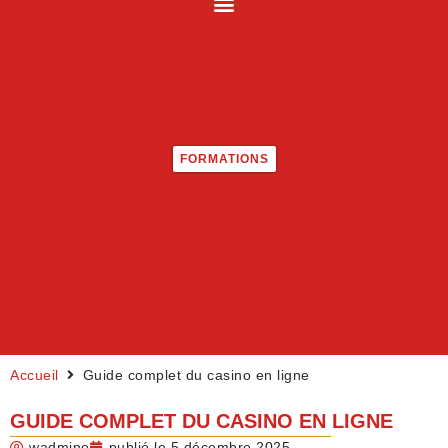
FORMATIONS
Accueil
Guide complet du casino en ligne
GUIDE COMPLET DU CASINO EN LIGNE
wadmine
publié le
5 décembre 2025