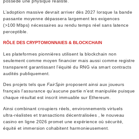
possède une physique réaliste.
L’adoption massive devrait arriver dès 2027 lorsque la bande
passante moyenne dépassera largement les exigences
(>100 Mbps) nécessaires au rendu temps réel sans latence
perceptible.
RÔLE DES CRYPTOMONNAIES & BLOCKCHAIN
Les plateformes pionnières utilisent la blockchain non
seulement comme moyen financier mais aussi comme registre
transparent garantissant l’équité du RNG via smart contracts
audités publiquement.
Des projets tels que
FairSpin
proposent ainsi aux joueurs
français l’assurance qu’aucune partie n’est manipulée puisque
chaque résultat est inscrit immuable sur Ethereum.
Ainsi combinant croupiers réels, environnements virtuels
ultra‑réalistes et transactions décentralisées , le nouveau
casino en ligne 2026 promet une expérience où sécurité,
équité et immersion cohabitent harmonieusement.