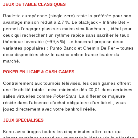
JEUX DE TABLE CLASSIQUES
Roulette européenne (single zero) reste la préférée pour son
avantage maison réduit à 2,7 %. Le blackjack « Infinite Bet »
permet d’engager plusieurs mains simultanément ; idéal pour
ceux qui recherchent un rythme rapide sans sacrifier le taux
théorique favorable (~99,5 %). Le baccarat propose deux
variantes populaires : Punto Banco et Chemin De Fer – toutes
deux disponibles chez le casino online france leader du
marché.
POKER EN LIGNE & CASH GAMES
Contrairement aux tournois télévisés, les cash games offrent
une flexibilité totale : mise minimale dès €0,01 dans certaines
salles virtuelles comme
PokerStars
. La différence majeure
réside dans l’absence d’achat obligatoire d’un ticket ; vous
jouez directement avec votre bankroll réelle.
JEUX SPÉCIALISÉS
Keno avec tirages toutes les cinq minutes attire ceux qui
aiment combiner hasard pur et stratégie légère via la sélection