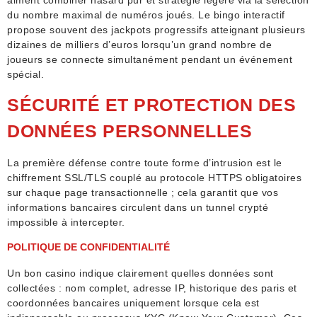
du nombre maximal de numéros joués. Le bingo interactif
propose souvent des jackpots progressifs atteignant plusieurs
dizaines de milliers d’euros lorsqu’un grand nombre de
joueurs se connecte simultanément pendant un événement
spécial.
SÉCURITÉ ET PROTECTION DES
DONNÉES PERSONNELLES
La première défense contre toute forme d’intrusion est le
chiffrement SSL/TLS couplé au protocole HTTPS obligatoires
sur chaque page transactionnelle ; cela garantit que vos
informations bancaires circulent dans un tunnel crypté
impossible à intercepter.
POLITIQUE DE CONFIDENTIALITÉ
Un bon casino indique clairement quelles données sont
collectées : nom complet, adresse IP, historique des paris et
coordonnées bancaires uniquement lorsque cela est