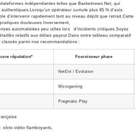
 plateformes indépendantes telles que Basketnews.Net, qui
es authentiques.Lorsqu’un opérateur cumule plus 85 % d’avis
able d’intervenir rapidement tant au niveau dépôt que retrait.Cette
s pratiques douteuses.Inversement,
nses automatisées peu utiles lors d’incidents critiques.Soyez
taillés relatifs aux délais payout.Dans notre tableau comparatif
nt classés parmi nos recommandations :
core réputation*
Fournisseur phare
NetEnt / Evolution
Microgaming
Pragmatic Play
rançaise
 : slots vidéo flamboyants,