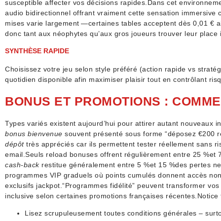
susceptible affecter vos décisions rapides.Dans cet environneme
audio bidirectionnel offrant vraiment cette sensation immersive 
mises varie largement —certaines tables acceptent dès 0,01 € al
donc tant aux néophytes qu’aux gros joueurs trouver leur place i
SYNTHÈSE RAPIDE
Choisissez votre jeu selon style préféré (action rapide vs stratégi
quotidien disponible afin maximiser plaisir tout en contrôlant ris
BONUS ET PROMOTIONS : COMME
Types variés existent aujourd’hui pour attirer autant nouveaux i
bonus bienvenue
souvent présenté sous forme “déposez €200 re
dépôt
très appréciés car ils permettent tester réellement sans ri
email.Seuls reload bonuses offrent régulièrement entre 25 %et
cash‑back
restitue généralement entre 5 %et 15 %des pertes n
programmes VIP graduels où points cumulés donnent accès non
exclusifs jackpot.“Programmes fidélité” peuvent transformer vos 
inclusive selon certaines promotions françaises récentes.Notice t
Lisez scrupuleusement toutes conditions générales – surt