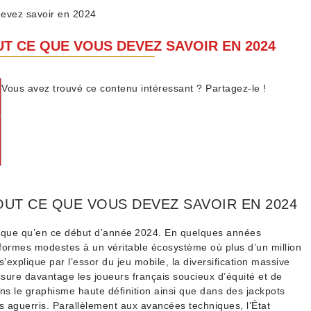
devez savoir en 2024
UT CE QUE VOUS DEVEZ SAVOIR EN 2024
Vous avez trouvé ce contenu intéressant ? Partagez-le !
OUT CE QUE VOUS DEVEZ SAVOIR EN 2024
ique qu’en ce début d’année 2024. En quelques années
formes modestes à un véritable écosystème où plus d’un million
’explique par l’essor du jeu mobile, la diversification massive
ssure davantage les joueurs français soucieux d’équité et de
ns le graphisme haute définition ainsi que dans des jackpots
ers aguerris. Parallèlement aux avancées techniques, l’État