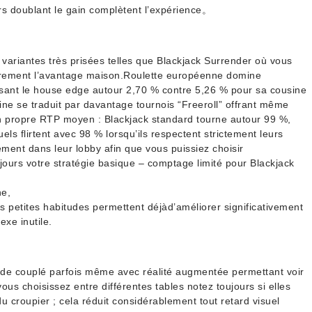
urs doublant le gain complètent l’expérience。
 variantes très prisées telles que Blackjack Surrender où vous
gèrement l’avantage maison.Roulette européenne domine
isant le house edge autour 2,70 % contre 5,26 % pour sa cousine
ne se traduit par davantage tournois “Freeroll” offrant même
n propre RTP moyen : Blackjack standard tourne autour 99 %,
els flirtent avec 98 % lorsqu’ils respectent strictement leurs
ement dans leur lobby afin que vous puissiez choisir
jours votre stratégie basique – comptage limité pour Blackjack
ne,
s petites habitudes permettent déjà​d’améliorer significativement
e inutile.​
pide couplé parfois même avec réalité augmentée permettant voir
us choisissez entre différentes tables notez toujours si elles
 croupier ; cela réduit considérablement tout retard visuel