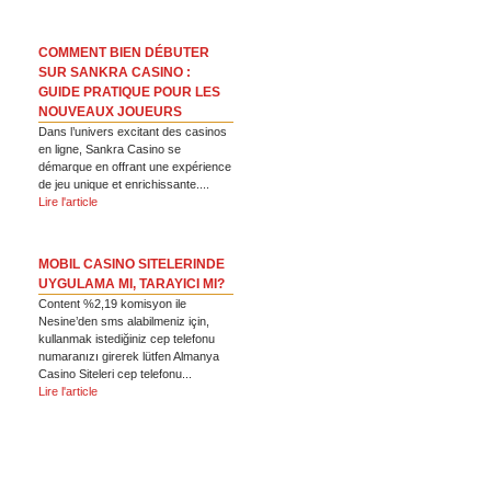
COMMENT BIEN DÉBUTER
SUR SANKRA CASINO :
GUIDE PRATIQUE POUR LES
NOUVEAUX JOUEURS
Dans l’univers excitant des casinos
en ligne, Sankra Casino se
démarque en offrant une expérience
de jeu unique et enrichissante....
Lire l'article
MOBIL CASINO SITELERINDE
UYGULAMA MI, TARAYICI MI?
Content %2,19 komisyon ile
Nesine’den sms alabilmeniz için,
kullanmak istediğiniz cep telefonu
numaranızı girerek lütfen Almanya
Casino Siteleri cep telefonu...
Lire l'article