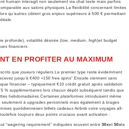
nt humain interagit non seulement via chat texte mais parfois
comparable aux salons physiques.La flexibilité concernant limites
ors qu’autres ciblent gros enjeux supérieurs à 500 € permettant
déale.​
e profonde), volatilité désirée (
low
,
medium
,
high
)​et budget
ques financiers.
NT EN PROFITER AU MAXIMUM
nscrits que joueurs réguliers.Le premier type reste évidemment
cevez jusqu’à €400 +150 free spins”.Ensuite viennent
sans
sque financier – typiquement €10 crédit gratuit après validation
 75 % supplémentaires lors chacun dépôt subséquent tandis que
ettes hebdomadaires.Certaines plateformes introduisent même
 seulement à upgrades personnels mais également à tirages
mises quotidiennes​en billets cadeaux Airbnb voire voyages all-
outefois toujours deux points cruciaux avant activation :
out “wagering requirement” indiquées souvent entre
30x
et
50x
la