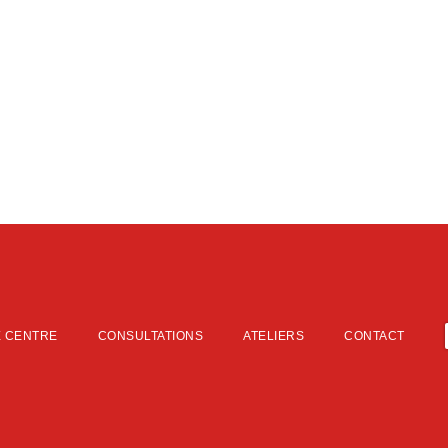
E CENTRE
CONSULTATIONS
ATELIERS
CONTACT