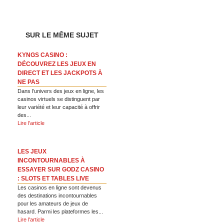
SUR LE MÊME SUJET
KYNGS CASINO :
DÉCOUVREZ LES JEUX EN
DIRECT ET LES JACKPOTS À
NE PAS
Dans l’univers des jeux en ligne, les
casinos virtuels se distinguent par
leur variété et leur capacité à offrir
des...
Lire l'article
LES JEUX
INCONTOURNABLES À
ESSAYER SUR GODZ CASINO
: SLOTS ET TABLES LIVE
Les casinos en ligne sont devenus
des destinations incontournables
pour les amateurs de jeux de
hasard. Parmi les plateformes les...
Lire l'article