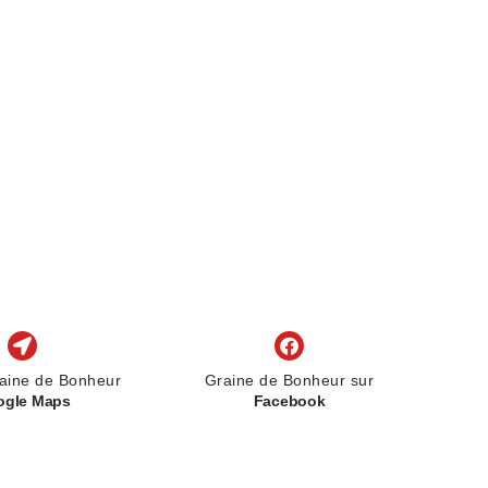
aine de Bonheur
Graine de Bonheur sur
ogle Maps
Facebook