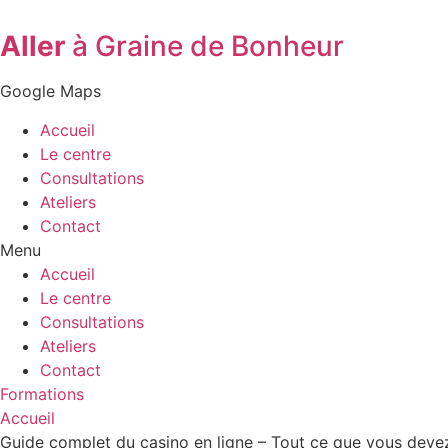
Aller
à Graine de Bonheur
Google Maps
Accueil
Le centre
Consultations
Ateliers
Contact
Menu
Accueil
Le centre
Consultations
Ateliers
Contact
Formations
Accueil
Guide complet du casino en ligne – Tout ce que vous deve