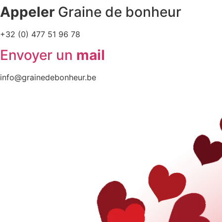
Appeler
Graine de bonheur
Aller
au
contenu
+32 (0) 477 51 96 78
Envoyer un
mail
info@grainedebonheur.be