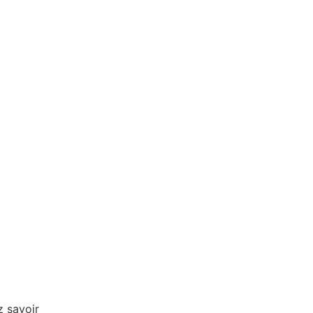
z savoir