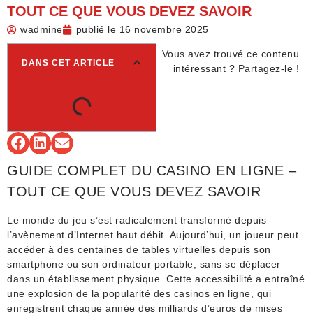
TOUT CE QUE VOUS DEVEZ SAVOIR
wadmine
publié le
16 novembre 2025
Vous avez trouvé ce contenu
DANS CET ARTICLE
intéressant ? Partagez-le !
GUIDE COMPLET DU CASINO EN LIGNE –
TOUT CE QUE VOUS DEVEZ SAVOIR
Le monde du jeu s’est radicalement transformé depuis
l’avènement d’Internet haut débit. Aujourd’hui, un joueur peut
accéder à des centaines de tables virtuelles depuis son
smartphone ou son ordinateur portable, sans se déplacer
dans un établissement physique. Cette accessibilité a entraîné
une explosion de la popularité des casinos en ligne, qui
enregistrent chaque année des milliards d’euros de mises