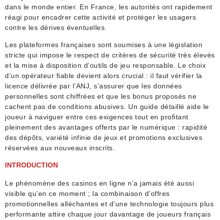
dans le monde entier. En France, les autorités ont rapidement
réagi pour encadrer cette activité et protéger les usagers
contre les dérives éventuelles.
Les plateformes françaises sont soumises à une législation
stricte qui impose le respect de critères de sécurité très élevés
et la mise à disposition d’outils de jeu responsable. Le choix
d’un opérateur fiable devient alors crucial : il faut vérifier la
licence délivrée par l’ANJ, s’assurer que les données
personnelles sont chiffrées et que les bonus proposés ne
cachent pas de conditions abusives. Un guide détaillé aide le
joueur à naviguer entre ces exigences tout en profitant
pleinement des avantages offerts par le numérique : rapidité
des dépôts, variété infinie de jeux et promotions exclusives
réservées aux nouveaux inscrits.
INTRODUCTION
Le phénomène des casinos en ligne n’a jamais été aussi
visible qu’en ce moment ; la combinaison d’offres
promotionnelles alléchantes et d’une technologie toujours plus
performante attire chaque jour davantage de joueurs français