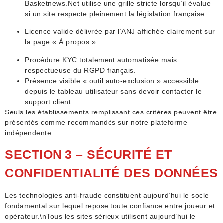
Basketnews.Net utilise une grille stricte lorsqu’il évalue
si un site respecte pleinement la législation française :
Licence valide délivrée par l’ANJ affichée clairement sur
la page « À propos ».
Procédure KYC totalement automatisée mais
respectueuse du RGPD français.
Présence visible « outil auto‑exclusion » accessible
depuis le tableau utilisateur sans devoir contacter le
support client.
Seuls les établissements remplissant ces critères peuvent être
présentés comme recommandés sur notre plateforme
indépendente.
SECTION 3 – SÉCURITÉ ET
CONFIDENTIALITÉ DES DONNÉES
Les technologies anti‑fraude constituent aujourd’hui le socle
fondamental sur lequel repose toute confiance entre joueur et
opérateur.\nTous les sites sérieux utilisent aujourd’hui le