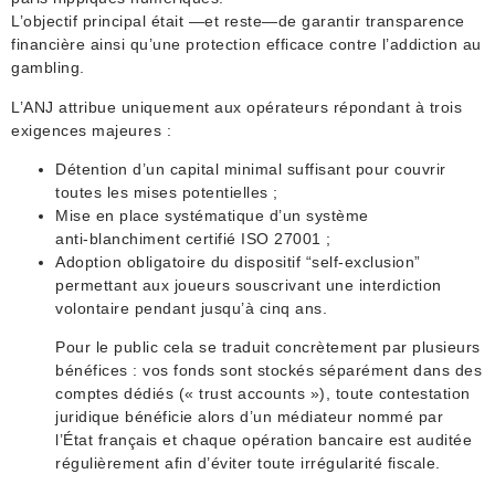
L’objectif principal était —et reste—de garantir transparence
financière ainsi qu’une protection efficace contre l’addiction au
gambling.
L’ANJ attribue uniquement aux opérateurs répondant à trois
exigences majeures :
Détention d’un capital minimal suffisant pour couvrir
toutes les mises potentielles ;
Mise en place systématique d’un système
anti‑blanchiment certifié ISO 27001 ;
Adoption obligatoire du dispositif “self‑exclusion”
permettant aux joueurs souscrivant une interdiction
volontaire pendant jusqu’à cinq ans.
Pour le public cela se traduit concrètement par plusieurs
bénéfices : vos fonds sont stockés séparément dans des
comptes dédiés (« trust accounts »), toute contestation
juridique bénéficie alors d’un médiateur nommé par
l’État français et chaque opération bancaire est auditée
régulièrement afin d’éviter toute irrégularité fiscale.