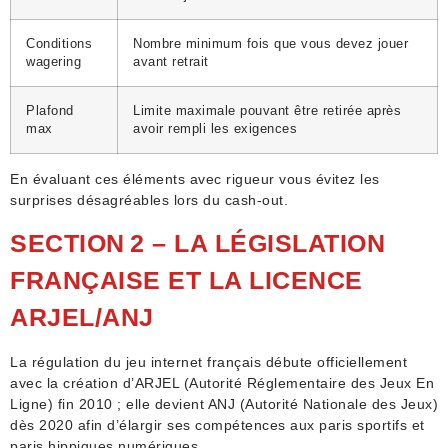
Conditions
Nombre minimum fois que vous devez jouer
wagering
avant retrait
Plafond
Limite maximale pouvant être retirée après
max
avoir rempli les exigences
En évaluant ces éléments avec rigueur vous évitez les
surprises désagréables lors du cash‑out.
SECTION 2 – LA LÉGISLATION
FRANÇAISE ET LA LICENCE
ARJEL/ANJ
La régulation du jeu internet français débute officiellement
avec la création d’ARJEL (Autorité Réglementaire des Jeux En
Ligne) fin 2010 ; elle devient ANJ (Autorité Nationale des Jeux)
dès 2020 afin d’élargir ses compétences aux paris sportifs et
paris hippiques numériques.