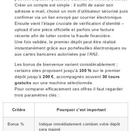
Créer un compte est simple : il suffit de saisir son
adresse e‑mail, choisir un nom d’utilisateur sécurisé puis
confirmer via un lien envoyé par courrier électronique.
Ensuite vient l’étape cruciale de vérification d’identité –
upload d’une pièce officielle et parfois une facture
récente afin de lutter contre la fraude financière.
Une fois validée, le premier dépôt peut être réalisé
instantanément grâce aux portefeuilles électroniques ou
aux cartes bancaires autorisées par l’ANJ.
Les bonus de bienvenue varient considérablement ;
certains sites proposent jusqu’à
100 %
sur le premier
dépôt jusqu’à
200 €
, accompagnés souvent
30 tours
gratuits
sur une machine sélectionnée.
Pour comparer efficacement ces offres il faut regarder
trois paramètres clés :
Critère
Pourquoi c’est important
Bonus %
Indique immédiatement combien votre dépôt
sera majoré