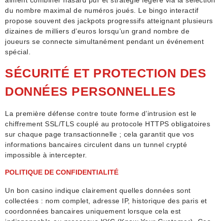
du nombre maximal de numéros joués. Le bingo interactif
propose souvent des jackpots progressifs atteignant plusieurs
dizaines de milliers d’euros lorsqu’un grand nombre de
joueurs se connecte simultanément pendant un événement
spécial.
SÉCURITÉ ET PROTECTION DES
DONNÉES PERSONNELLES
La première défense contre toute forme d’intrusion est le
chiffrement SSL/TLS couplé au protocole HTTPS obligatoires
sur chaque page transactionnelle ; cela garantit que vos
informations bancaires circulent dans un tunnel crypté
impossible à intercepter.
POLITIQUE DE CONFIDENTIALITÉ
Un bon casino indique clairement quelles données sont
collectées : nom complet, adresse IP, historique des paris et
coordonnées bancaires uniquement lorsque cela est