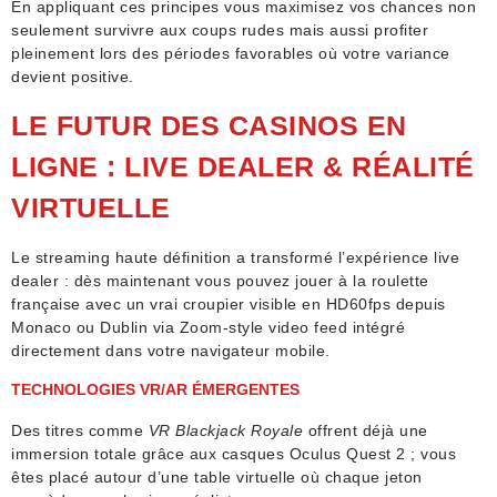
En appliquant ces principes vous maximisez vos chances non
seulement survivre aux coups rudes mais aussi profiter
pleinement lors des périodes favorables où votre variance
devient positive.
LE FUTUR DES CASINOS EN
LIGNE : LIVE DEALER & RÉALITÉ
VIRTUELLE
Le streaming haute définition a transformé l’expérience live
dealer : dès maintenant vous pouvez jouer à la roulette
française avec un vrai croupier visible en HD60fps depuis
Monaco ou Dublin via Zoom‑style video feed intégré
directement dans votre navigateur mobile.
TECHNOLOGIES VR/AR ÉMERGENTES
Des titres comme
VR Blackjack Royale
offrent déjà une
immersion totale grâce aux casques Oculus Quest 2 ; vous
êtes placé autour d’une table virtuelle où chaque jeton