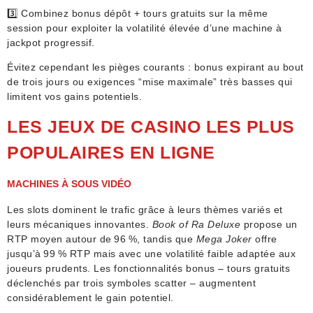
3️⃣ Combinez bonus dépôt + tours gratuits sur la même
session pour exploiter la volatilité élevée d’une machine à
jackpot progressif.
Évitez cependant les pièges courants : bonus expirant au bout
de trois jours ou exigences “mise maximale” très basses qui
limitent vos gains potentiels.
LES JEUX DE CASINO LES PLUS
POPULAIRES EN LIGNE
MACHINES À SOUS VIDÉO
Les slots dominent le trafic grâce à leurs thèmes variés et
leurs mécaniques innovantes.
Book of Ra Deluxe
propose un
RTP moyen autour de 96 %, tandis que
Mega Joker
offre
jusqu’à 99 % RTP mais avec une volatilité faible adaptée aux
joueurs prudents. Les fonctionnalités bonus – tours gratuits
déclenchés par trois symboles scatter – augmentent
considérablement le gain potentiel.