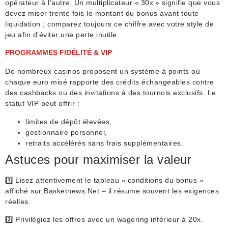
opérateur à l’autre. Un multiplicateur « 30x » signifie que vous
devez miser trente fois le montant du bonus avant toute
liquidation ; comparez toujours ce chiffre avec votre style de
jeu afin d’éviter une perte inutile.
PROGRAMMES FIDÉLITÉ & VIP
De nombreux casinos proposent un système à points où
chaque euro misé rapporte des crédits échangeables contre
des cashbacks ou des invitations à des tournois exclusifs. Le
statut VIP peut offrir :
limites de dépôt élevées,
gestionnaire personnel,
retraits accélérés sans frais supplémentaires.
Astuces pour maximiser la valeur
1️⃣ Lisez attentivement le tableau « conditions du bonus »
affiché sur Basketnews.Net – il résume souvent les exigences
réelles.
2️⃣ Privilégiez les offres avec un wagering inférieur à 20x.