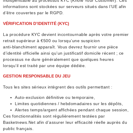
indispensable au processus KYC (Know Your Customer). Ces
informations sont stockées sur serveurs situés dans l’UE afin
d’être couvertes par le RGPD.
VÉRIFICATION D’IDENTITÉ (KYC)
La procédure KYC devient incontournable après votre premier
retrait supérieur à €500 ou lorsqu’une suspicion
anti‑blanchiment apparaît. Vous devrez fournir une pièce
d’identité officielle ainsi qu’un justificatif domicile récent ; ce
processus ne dure généralement que quelques heures
lorsqu’il est traité par une équipe dédiée.
GESTION RESPONSABLE DU JEU
Tous les sites sérieux intègrent des outils permettant :
Auto‑exclusion définitive ou temporaire,
Limites quotidiennes / hebdomadaires sur les dépôts,
Alertes temps/argent affichées pendant chaque session,
Ces fonctionnalités sont régulièrement testées par
Basketnews.Net afin d’assurer leur efficacité réelle auprès du
public français.