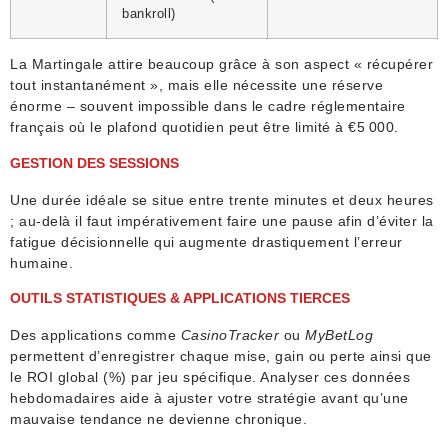
bankroll)
La Martingale attire beaucoup grâce à son aspect « récupérer
tout instantanément », mais elle nécessite une réserve
énorme – souvent impossible dans le cadre réglementaire
français où le plafond quotidien peut être limité à €5 000.
GESTION DES SESSIONS
Une durée idéale se situe entre trente minutes et deux heures
; au-delà il faut impérativement faire une pause afin d’éviter la
fatigue décisionnelle qui augmente drastiquement l’erreur
humaine.
OUTILS STATISTIQUES & APPLICATIONS TIERCES
Des applications comme
CasinoTracker
ou
MyBetLog
permettent d’enregistrer chaque mise, gain ou perte ainsi que
le ROI global (%) par jeu spécifique. Analyser ces données
hebdomadaires aide à ajuster votre stratégie avant qu’une
mauvaise tendance ne devienne chronique.