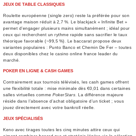
JEUX DE TABLE CLASSIQUES
Roulette européenne (single zero) reste la préférée pour son
avantage maison réduit à 2,7 %. Le blackjack « Infinite Bet »
permet d’engager plusieurs mains simultanément ; idéal pour
ceux qui recherchent un rythme rapide sans sacrifier le taux
théorique favorable (~99,5 %). Le baccarat propose deux
variantes populaires : Punto Banco et Chemin De Fer – toutes
deux disponibles chez le casino online france leader du
marché.
POKER EN LIGNE & CASH GAMES
Contrairement aux tournois télévisés, les cash games offrent
une flexibilité totale : mise minimale dès €0,01 dans certaines
salles virtuelles comme
PokerStars
. La différence majeure
réside dans l’absence d’achat obligatoire d’un ticket ; vous
jouez directement avec votre bankroll réelle.
JEUX SPÉCIALISÉS
Keno avec tirages toutes les cinq minutes attire ceux qui
aiment combiner hasard pur et stratégie légère via la sélection