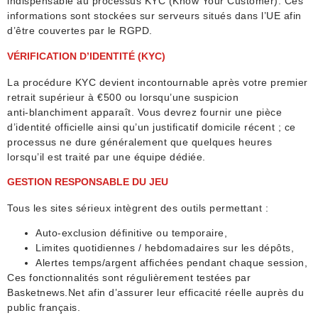
indispensable au processus KYC (Know Your Customer). Ces
informations sont stockées sur serveurs situés dans l’UE afin
d’être couvertes par le RGPD.
VÉRIFICATION D’IDENTITÉ (KYC)
La procédure KYC devient incontournable après votre premier
retrait supérieur à €500 ou lorsqu’une suspicion
anti‑blanchiment apparaît. Vous devrez fournir une pièce
d’identité officielle ainsi qu’un justificatif domicile récent ; ce
processus ne dure généralement que quelques heures
lorsqu’il est traité par une équipe dédiée.
GESTION RESPONSABLE DU JEU
Tous les sites sérieux intègrent des outils permettant :
Auto‑exclusion définitive ou temporaire,
Limites quotidiennes / hebdomadaires sur les dépôts,
Alertes temps/argent affichées pendant chaque session,
Ces fonctionnalités sont régulièrement testées par
Basketnews.Net afin d’assurer leur efficacité réelle auprès du
public français.