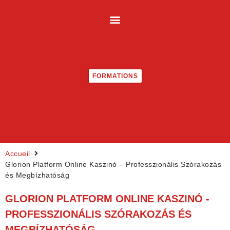
FORMATIONS
Accueil
Glorion Platform Online Kaszinó – Professzionális Szórakozás
és Megbízhatóság
GLORION PLATFORM ONLINE KASZINÓ -
PROFESSZIONÁLIS SZÓRAKOZÁS ÉS
MEGBÍZHATÓSÁG