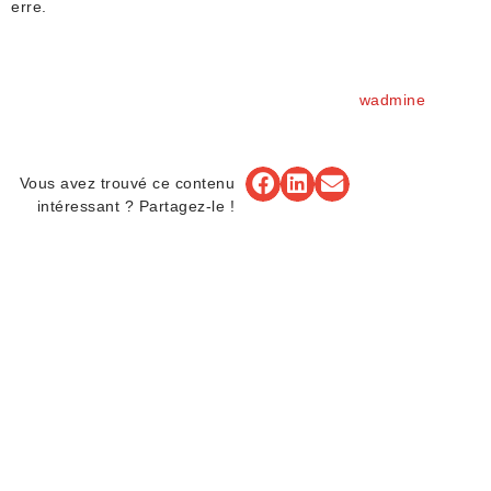
erre.
wadmine
Vous avez trouvé ce contenu
intéressant ? Partagez-le !