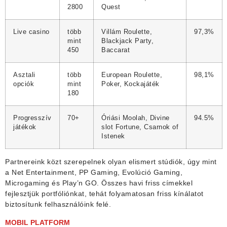
2800
Quest
Live casino
több
Villám Roulette,
97,3%
mint
Blackjack Party,
450
Baccarat
Asztali
több
European Roulette,
98,1%
opciók
mint
Poker, Kockajáték
180
Progresszív
70+
Óriási Moolah, Divine
94.5%
játékok
slot Fortune, Csarnok of
Istenek
Partnereink közt szerepelnek olyan elismert stúdiók, úgy mint
a Net Entertainment, PP Gaming, Evolúció Gaming,
Microgaming és Play’n GO. Összes havi friss címekkel
fejlesztjük portfóliónkat, tehát folyamatosan friss kínálatot
biztosítunk felhasználóink felé.
MOBIL PLATFORM