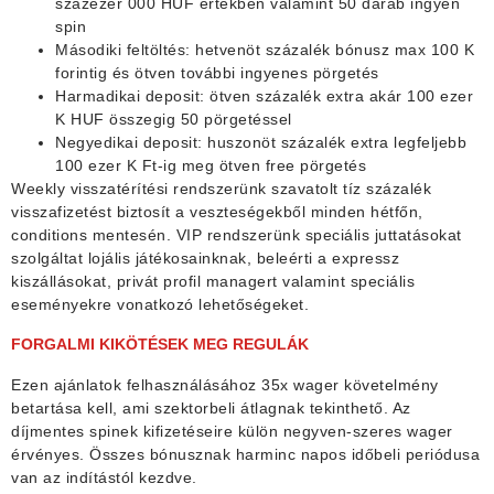
százezer 000 HUF értékben valamint 50 darab ingyen
spin
Másodiki feltöltés: hetvenöt százalék bónusz max 100 K
forintig és ötven további ingyenes pörgetés
Harmadikai deposit: ötven százalék extra akár 100 ezer
K HUF összegig 50 pörgetéssel
Negyedikai deposit: huszonöt százalék extra legfeljebb
100 ezer K Ft-ig meg ötven free pörgetés
Weekly visszatérítési rendszerünk szavatolt tíz százalék
visszafizetést biztosít a veszteségekből minden hétfőn,
conditions mentesén. VIP rendszerünk speciális juttatásokat
szolgáltat lojális játékosainknak, beleérti a expressz
kiszállásokat, privát profil managert valamint speciális
eseményekre vonatkozó lehetőségeket.
FORGALMI KIKÖTÉSEK MEG REGULÁK
Ezen ajánlatok felhasználásához 35x wager követelmény
betartása kell, ami szektorbeli átlagnak tekinthető. Az
díjmentes spinek kifizetéseire külön negyven-szeres wager
érvényes. Összes bónusznak harminc napos időbeli periódusa
van az indítástól kezdve.