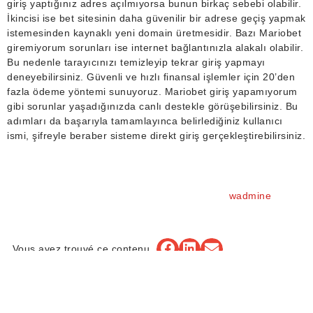
giriş yaptığınız adres açılmıyorsa bunun birkaç sebebi olabilir.
İkincisi ise bet sitesinin daha güvenilir bir adrese geçiş yapmak
istemesinden kaynaklı yeni domain üretmesidir. Bazı Mariobet
giremiyorum sorunları ise internet bağlantınızla alakalı olabilir.
Bu nedenle tarayıcınızı temizleyip tekrar giriş yapmayı
deneyebilirsiniz. Güvenli ve hızlı finansal işlemler için 20’den
fazla ödeme yöntemi sunuyoruz. Mariobet giriş yapamıyorum
gibi sorunlar yaşadığınızda canlı destekle görüşebilirsiniz. Bu
adımları da başarıyla tamamlayınca belirlediğiniz kullanıcı
ismi, şifreyle beraber sisteme direkt giriş gerçekleştirebilirsiniz.
wadmine
Vous avez trouvé ce contenu
intéressant ? Partagez-le !