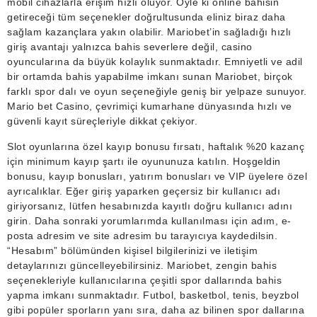
mobil cihazlarla erişim hızlı oluyor. Öyle ki online bahisin
getireceği tüm seçenekler doğrultusunda eliniz biraz daha
sağlam kazançlara yakın olabilir. Mariobet’in sağladığı hızlı
giriş avantajı yalnızca bahis severlere değil, casino
oyuncularına da büyük kolaylık sunmaktadır. Emniyetli ve adil
bir ortamda bahis yapabilme imkanı sunan Mariobet, birçok
farklı spor dalı ve oyun seçeneğiyle geniş bir yelpaze sunuyor.
Mario bet Casino, çevrimiçi kumarhane dünyasında hızlı ve
güvenli kayıt süreçleriyle dikkat çekiyor.
Slot oyunlarına özel kayıp bonusu fırsatı, haftalık %20 kazanç
için minimum kayıp şartı ile oyununuza katılın. Hoşgeldin
bonusu, kayıp bonusları, yatırım bonusları ve VIP üyelere özel
ayrıcalıklar. Eğer giriş yaparken geçersiz bir kullanıcı adı
giriyorsanız, lütfen hesabınızda kayıtlı doğru kullanıcı adını
girin. Daha sonraki yorumlarımda kullanılması için adım, e-
posta adresim ve site adresim bu tarayıcıya kaydedilsin.
“Hesabım” bölümünden kişisel bilgilerinizi ve iletişim
detaylarınızı güncelleyebilirsiniz. Mariobet, zengin bahis
seçenekleriyle kullanıcılarına çeşitli spor dallarında bahis
yapma imkanı sunmaktadır. Futbol, basketbol, tenis, beyzbol
gibi popüler sporların yanı sıra, daha az bilinen spor dallarına