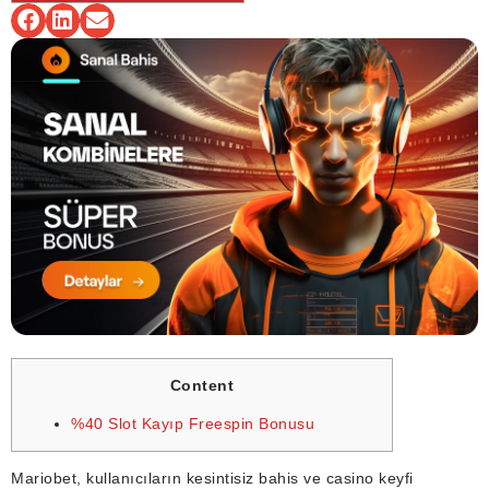
Content
%40 Slot Kayıp Freespin Bonusu
Mariobet, kullanıcıların kesintisiz bahis ve casino keyfi