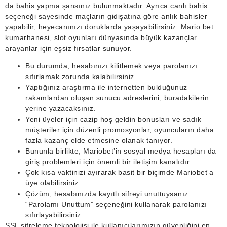
da bahis yapma şansınız bulunmaktadır. Ayrıca canlı bahis
seçeneği sayesinde maçların gidişatına göre anlık bahisler
yapabilir, heyecanınızı doruklarda yaşayabilirsiniz. Mario bet
kumarhanesi, slot oyunları dünyasında büyük kazançlar
arayanlar için eşsiz fırsatlar sunuyor.
Bu durumda, hesabınızı kilitlemek veya parolanızı
sıfırlamak zorunda kalabilirsiniz.
Yaptığınız araştırma ile internetten bulduğunuz
rakamlardan oluşan sunucu adreslerini, buradakilerin
yerine yazacaksınız.
Yeni üyeler için cazip hoş geldin bonusları ve sadık
müşteriler için düzenli promosyonlar, oyuncuların daha
fazla kazanç elde etmesine olanak tanıyor.
Bununla birlikte, Mariobet’in sosyal medya hesapları da
giriş problemleri için önemli bir iletişim kanalıdır.
Çok kısa vaktinizi ayırarak basit bir biçimde Mariobet‘a
üye olabilirsiniz.
Çözüm, hesabınızda kayıtlı sifreyi unuttuysanız
“Parolamı Unuttum” seçeneğini kullanarak parolanızı
sıfırlayabilirsiniz.
SSL şifreleme teknolojisi ile kullanıcılarımızın güvenliğini en