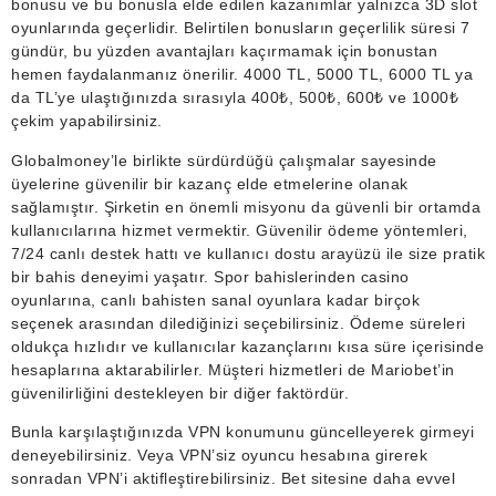
bonusu ve bu bonusla elde edilen kazanımlar yalnızca 3D slot
oyunlarında geçerlidir. Belirtilen bonusların geçerlilik süresi 7
gündür, bu yüzden avantajları kaçırmamak için bonustan
hemen faydalanmanız önerilir. 4000 TL, 5000 TL, 6000 TL ya
da TL’ye ulaştığınızda sırasıyla 400₺, 500₺, 600₺ ve 1000₺
çekim yapabilirsiniz.
Globalmoney’le birlikte sürdürdüğü çalışmalar sayesinde
üyelerine güvenilir bir kazanç elde etmelerine olanak
sağlamıştır. Şirketin en önemli misyonu da güvenli bir ortamda
kullanıcılarına hizmet vermektir. Güvenilir ödeme yöntemleri,
7/24 canlı destek hattı ve kullanıcı dostu arayüzü ile size pratik
bir bahis deneyimi yaşatır. Spor bahislerinden casino
oyunlarına, canlı bahisten sanal oyunlara kadar birçok
seçenek arasından dilediğinizi seçebilirsiniz. Ödeme süreleri
oldukça hızlıdır ve kullanıcılar kazançlarını kısa süre içerisinde
hesaplarına aktarabilirler. Müşteri hizmetleri de Mariobet’in
güvenilirliğini destekleyen bir diğer faktördür.
Bunla karşılaştığınızda VPN konumunu güncelleyerek girmeyi
deneyebilirsiniz. Veya VPN’siz oyuncu hesabına girerek
sonradan VPN’i aktifleştirebilirsiniz. Bet sitesine daha evvel