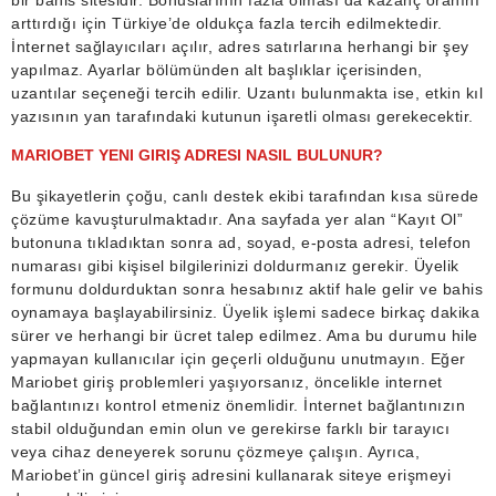
arttırdığı için Türkiye’de oldukça fazla tercih edilmektedir.
İnternet sağlayıcıları açılır, adres satırlarına herhangi bir şey
yapılmaz. Ayarlar bölümünden alt başlıklar içerisinden,
uzantılar seçeneği tercih edilir. Uzantı bulunmakta ise, etkin kıl
yazısının yan tarafındaki kutunun işaretli olması gerekecektir.
MARIOBET YENI GIRIŞ ADRESI NASIL BULUNUR?
Bu şikayetlerin çoğu, canlı destek ekibi tarafından kısa sürede
çözüme kavuşturulmaktadır. Ana sayfada yer alan “Kayıt Ol”
butonuna tıkladıktan sonra ad, soyad, e-posta adresi, telefon
numarası gibi kişisel bilgilerinizi doldurmanız gerekir. Üyelik
formunu doldurduktan sonra hesabınız aktif hale gelir ve bahis
oynamaya başlayabilirsiniz. Üyelik işlemi sadece birkaç dakika
sürer ve herhangi bir ücret talep edilmez. Ama bu durumu hile
yapmayan kullanıcılar için geçerli olduğunu unutmayın. Eğer
Mariobet giriş problemleri yaşıyorsanız, öncelikle internet
bağlantınızı kontrol etmeniz önemlidir. İnternet bağlantınızın
stabil olduğundan emin olun ve gerekirse farklı bir tarayıcı
veya cihaz deneyerek sorunu çözmeye çalışın. Ayrıca,
Mariobet’in güncel giriş adresini kullanarak siteye erişmeyi