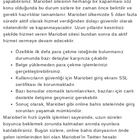
yapabilirsiniz. Mariobet sitesinin herhangi bir kapanması söz
konu olduğunda bu durum sizlere bir zaman önce belirtilir ve
gerekli hazırlıklar tamamlanır. Mariobet ülkemizde 5 ıldan fazla
süredir aktif olarak hizmet verdiğinden dolayı güvenilir olarak
nitelendirilir ve kapanmayacaktır. Uzun yıllardır kesintisiz
şekilde hizmet veren Mariobet sitesi bundan sonra da aktif
hizmet vermeye devam edecektir.
Özellikle ilk defa para çekme isteğinde bulunmanız
durumunda bazı detaylar karşınıza çıkabilir.
Belge yüklemeden para çekme işlemlerinizi
gerçekleştirebilirsiniz.
Kullanıcıların güvenliği için Mariobet giriş ekranı SSL
sertifikası ile korunmaktadır.
Bazı bonuslar otomatik tanımlanırken, bazıları için canlı
destekle iletişime geçmeniz gerekebilir.
Sonuç olarak, Mariobet gibi online bahis sitelerinde giriş
sorunları yaşamak mümkündür.
Mariobet’in hızlı üyelik işlemleri sayesinde, uzun süreler
boyunca beklemek zorunda kalmadan anında oyunlara
katılabilirsiniz. Bugün sizlere, online bahis dünyasının önde
gelen isimlerinden biri olan Mariobet’in Twitter hesabı