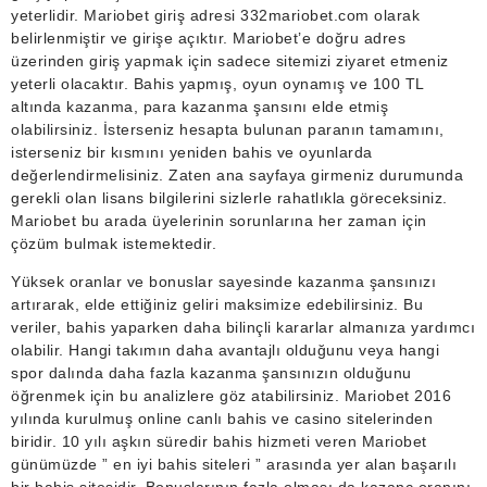
yeterlidir. Mariobet giriş adresi 332mariobet.com olarak
belirlenmiştir ve girişe açıktır. Mariobet’e doğru adres
üzerinden giriş yapmak için sadece sitemizi ziyaret etmeniz
yeterli olacaktır. Bahis yapmış, oyun oynamış ve 100 TL
altında kazanma, para kazanma şansını elde etmiş
olabilirsiniz. İsterseniz hesapta bulunan paranın tamamını,
isterseniz bir kısmını yeniden bahis ve oyunlarda
değerlendirmelisiniz. Zaten ana sayfaya girmeniz durumunda
gerekli olan lisans bilgilerini sizlerle rahatlıkla göreceksiniz.
Mariobet bu arada üyelerinin sorunlarına her zaman için
çözüm bulmak istemektedir.
Yüksek oranlar ve bonuslar sayesinde kazanma şansınızı
artırarak, elde ettiğiniz geliri maksimize edebilirsiniz. Bu
veriler, bahis yaparken daha bilinçli kararlar almanıza yardımcı
olabilir. Hangi takımın daha avantajlı olduğunu veya hangi
spor dalında daha fazla kazanma şansınızın olduğunu
öğrenmek için bu analizlere göz atabilirsiniz. Mariobet 2016
yılında kurulmuş online canlı bahis ve casino sitelerinden
biridir. 10 yılı aşkın süredir bahis hizmeti veren Mariobet
günümüzde ” en iyi bahis siteleri ” arasında yer alan başarılı
bir bahis sitesidir. Bonuslarının fazla olması da kazanç oranını