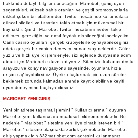
hakkında detaylı bilgiler sunacağım. Mariobet, geniş oyun
seçenekleri, yüksek bahis oranları ve çeşitli promosyonlarla
dikkat çeken bir platformdur. Twitter hesabı ise kullanıcılara
güncel bilgileri ve fırsatları takip etmek için mükemmel bir
kaynaktır. Şimdi, Mariobet Twitter hesabının neden takip
edilmesi gerektiğini ve nasıl faydalı olabileceğini inceleyelim.
Canlı casino oyunları, gerçek krupiyelerle oynayabileceğiniz,
adeta gerçek bir casino deneyimi sunan seçeneklerdir. Güler
yüzlü ve hızlı üyelik işlemleriyle, sizi eğlence dünyasına adım
atmak için Mariobet’e davet ediyoruz. Sitemizin kullanıcı dostu
arayüzü ve kolay navigasyonu sayesinde, oyunlara hızla
erişim sağlayabilirsiniz. Üyelik oluşturmak için uzun süreler
beklemek zorunda kalmadan anında kayıt olabilir ve keyifli
oyun deneyimine başlayabilirsiniz.
MARIOBET YENI GIRIŞ
Yeni bir adrese taşınma işlemini ” Kullanıcılarına ” duyuran
Mariobet yeni kullanıcılara maalesef bildirememektedir. Bu
nedenle ” Mariobet ” sitesine yeni üye olmak isteyen biri ”
Mariobet ” sitesine ulaşmakta zorluk çekmektedir. Mariobet
giriş yapmak için 332mariobet.com adresini kullanmanız