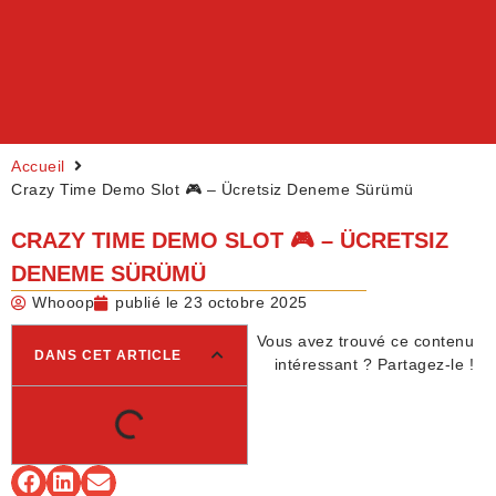
Accueil
Crazy Time Demo Slot 🎮 – Ücretsiz Deneme Sürümü
CRAZY TIME DEMO SLOT 🎮 – ÜCRETSIZ
DENEME SÜRÜMÜ
Whooop
publié le
23 octobre 2025
Vous avez trouvé ce contenu
DANS CET ARTICLE
intéressant ? Partagez-le !