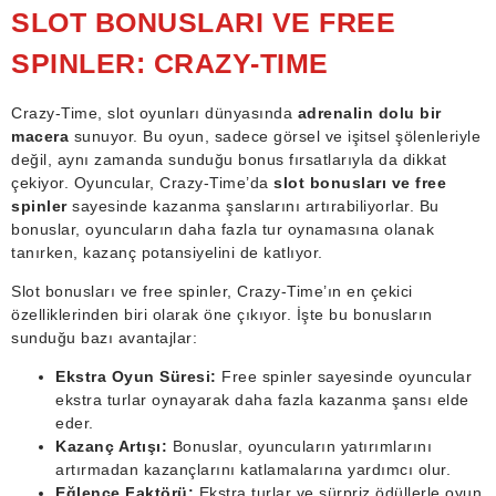
SLOT BONUSLARI VE FREE
SPINLER: CRAZY-TIME
Crazy-Time, slot oyunları dünyasında
adrenalin dolu bir
macera
sunuyor. Bu oyun, sadece görsel ve işitsel şölenleriyle
değil, aynı zamanda sunduğu bonus fırsatlarıyla da dikkat
çekiyor. Oyuncular, Crazy-Time’da
slot bonusları ve free
spinler
sayesinde kazanma şanslarını artırabiliyorlar. Bu
bonuslar, oyuncuların daha fazla tur oynamasına olanak
tanırken, kazanç potansiyelini de katlıyor.
Slot bonusları ve free spinler, Crazy-Time’ın en çekici
özelliklerinden biri olarak öne çıkıyor. İşte bu bonusların
sunduğu bazı avantajlar:
Ekstra Oyun Süresi:
Free spinler sayesinde oyuncular
ekstra turlar oynayarak daha fazla kazanma şansı elde
eder.
Kazanç Artışı:
Bonuslar, oyuncuların yatırımlarını
artırmadan kazançlarını katlamalarına yardımcı olur.
Eğlence Faktörü:
Ekstra turlar ve sürpriz ödüllerle oyun