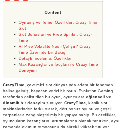
Content
Oynanış ve Temel Özellikler: Crazy Time
Slot
Slot Bonusları ve Free Spinler: Crazy-
Time
RTP ve Volatilite Nasıl Çalışır? Crazy
Time Üzerinde Bir Bakış
Detaylı İnceleme: Özellikler
Max Kazançlar ve İpuçları ile Crazy Time
Deneyimi
CrazyTime
, çevrimiçi slot dünyasında adeta bir fenomen
haline gelmiş, heyecan verici bir oyun. Evolution Gaming
tarafından geliştirilen bu oyun, oyunculara
eğlenceli ve
dinamik bir deneyim
sunuyor.
CrazyTime
, klasik slot
makinelerinden farklı olarak, dört bonus oyunu ve çeşitli
çarpanlarla zenginleştirilmiş bir yapıya sahip. Bu özellikler,
oyuncuların kazançlarını artırmalarına olanak tanırken, aynı
zamanda oyunun temposunu da sürekli yüksek tutuyor.