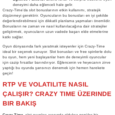
deneyimi daha eğlenceli hale gelir.
Crazy-Time’da slot bonuslarının etkin kullanımı, stratejik
düşünmeyi gerektirir. Oyuncuların bu bonusları en iyi şekilde
değerlendirebilmesi için dikkatli planlama yapmaları önemlidir.
Bonusların ne zaman ve nasıl kullanılacağına dair stratejiler
geliştirmek, oyuncuların uzun vadede başarı elde etmelerine
katkı sağlar.
Oyun dünyasında fark yaratmak isteyenler için Crazy-Time
ideal bir seçenek sunuyor. Slot bonusları ve free spinlerle dolu
bu oyun, hem yeni başlayanlar hem de deneyimli oyuncular
için cazip fırsatlar barındırıyor. Eğlencenin ve heyecanın zirve
yaptığı bu oyunda şansınızı denemek için hemen harekete
geçin!
RTP VE VOLATILITE NASIL
ÇALIŞIR? CRAZY TIME ÜZERINDE
BIR BAKIŞ
Crazy Time
, slot oyunları arasında oldukça popüler bir