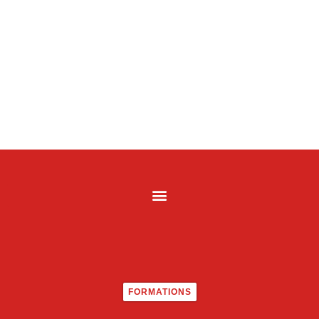
FORMATIONS