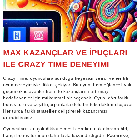
MAX KAZANÇLAR VE İPUÇLARI
ILE CRAZY TIME DENEYIMI
Crazy Time, oyunculara sunduğu
heyecan verici
ve
renkli
oyun deneyimiyle dikkat çekiyor. Bu oyun, hem eğlenceli vakit
geçirmek isteyenler hem de kazançlarını artırmayı
hedefleyenler için mükemmel bir seçenek. Oyun, dört farklı
bonus turu ve çeşitli çarpanlarla dolu bir tekerlekten oluşuyor.
Her turda farklı stratejiler geliştirerek kazancınızı
artırabilirsiniz.
Oyuncuların en çok dikkat etmesi gereken noktalardan biri,
hangi bonus turunun daha fazla kazandırdığıdır.
Pachinko
,