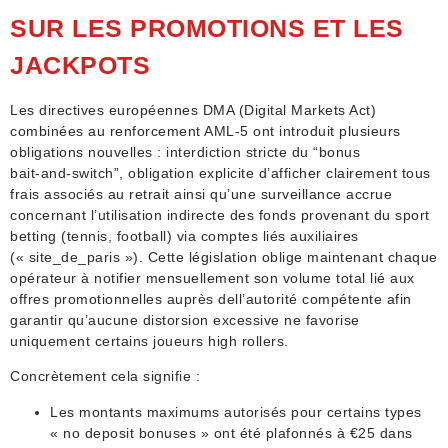
SUR LES PROMOTIONS ET LES
JACKPOTS
Les directives européennes DMA (Digital Markets Act)
combinées au renforcement AML‑5 ont introduit plusieurs
obligations nouvelles : interdiction stricte du “bonus
bait‑and‑switch”, obligation explicite d’afficher clairement tous
frais associés au retrait ainsi qu’une surveillance accrue
concernant l’utilisation indirecte des fonds provenant du sport
betting (tennis, football) via comptes liés auxiliaires
(« site_de_paris »). Cette législation oblige maintenant chaque
opérateur à notifier mensuellement son volume total lié aux
offres promotionnelles auprès dell’autorité compétente afin
garantir qu’aucune distorsion excessive ne favorise
uniquement certains joueurs high rollers.
Concrètement cela signifie :
Les montants maximums autorisés pour certains types
« no deposit bonuses » ont été plafonnés à €25 dans