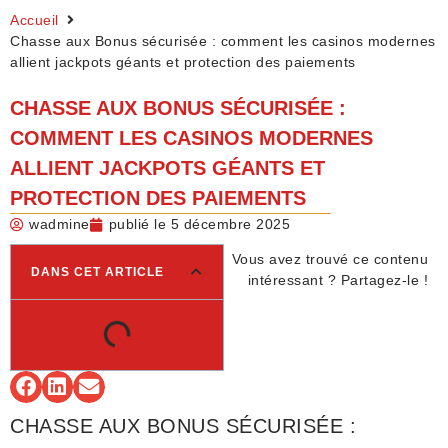
Accueil
Chasse aux Bonus sécurisée : comment les casinos modernes
allient jackpots géants et protection des paiements
CHASSE AUX BONUS SÉCURISÉE :
COMMENT LES CASINOS MODERNES
ALLIENT JACKPOTS GÉANTS ET
PROTECTION DES PAIEMENTS
wadmine
publié le
5 décembre 2025
Vous avez trouvé ce contenu
DANS CET ARTICLE
intéressant ? Partagez-le !
CHASSE AUX BONUS SÉCURISÉE :