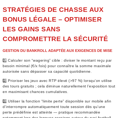
STRATÉGIES DE CHASSE AUX
BONUS LÉGALE – OPTIMISER
LES GAINS SANS
COMPROMETTRE LA SÉCURITÉ
GESTION DU BANKROLL ADAPTÉE AUX EXIGENCES DE MISE
1️⃣ Calculer son “wagering” cible : diviser le montant reçu par
besoin minimal (€/x fois) pour connaître la somme maximale
autorisée sans dépasser sa capacité quotidienne.
2️⃣ Prioriser les jeux avec RTP élevé (>97 %) lorsqu’on utilise
des tours gratuits ; cela diminue naturellement l’exposition tout
en maximisant chances cumulatives.
3️⃣ Utiliser la fonction “limite perte” disponible sur mobile afin
d’interrompre automatiquement toute session dès qu’une
perte prédéfinie est atteinte — pratique recommandée
notamment lors des longues sessions autour du pari football