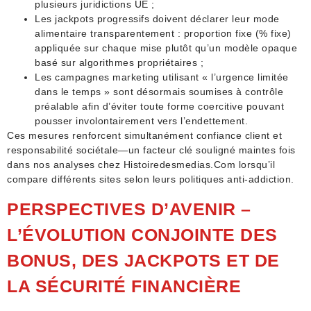
plusieurs juridictions UE ;
Les jackpots progressifs doivent déclarer leur mode
alimentaire transparentement : proportion fixe (% fixe)
appliquée sur chaque mise plutôt qu’un modèle opaque
basé sur algorithmes propriétaires ;
Les campagnes marketing utilisant « l’urgence limitée
dans le temps » sont désormais soumises à contrôle
préalable afin d’éviter toute forme coercitive pouvant
pousser involontairement vers l’endettement.
Ces mesures renforcent simultanément confiance client et
responsabilité sociétale—un facteur clé souligné maintes fois
dans nos analyses chez Histoiredesmedias.Com lorsqu’il
compare différents sites selon leurs politiques anti‑addiction.
PERSPECTIVES D’AVENIR –
L’ÉVOLUTION CONJOINTE DES
BONUS, DES JACKPOTS ET DE
LA SÉCURITÉ FINANCIÈRE