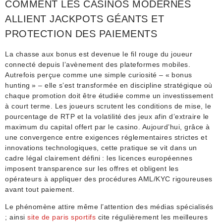
COMMENT LES CASINOS MODERNES
ALLIENT JACKPOTS GÉANTS ET
PROTECTION DES PAIEMENTS
La chasse aux bonus est devenue le fil rouge du joueur
connecté depuis l’avènement des plateformes mobiles.
Autrefois perçue comme une simple curiosité – « bonus
hunting » – elle s’est transformée en discipline stratégique où
chaque promotion doit être étudiée comme un investissement
à court terme. Les joueurs scrutent les conditions de mise, le
pourcentage de RTP et la volatilité des jeux afin d’extraire le
maximum du capital offert par le casino. Aujourd’hui, grâce à
une convergence entre exigences réglementaires strictes et
innovations technologiques, cette pratique se vit dans un
cadre légal clairement défini : les licences européennes
imposent transparence sur les offres et obligent les
opérateurs à appliquer des procédures AML/KYC rigoureuses
avant tout paiement.
Le phénomène attire même l’attention des médias spécialisés
; ainsi
site de paris sportifs
cite régulièrement les meilleures