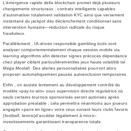
L’émergence rapide della blockchain promet déjà plusieurs
changements structuraux : contrats intelligents capables
d’automatiser totalement validation KYC ainsi que versement
instantané du jackpot dès déclenchement conditionnel sans
intervention humaine—réduction radicale du risque
frauduleux.
Parallèlement , IA‑driven responsible gambling tools vont
analyser comportementalement chaque session mobile via
learning algorithms afin détecter signes précoces dépendance
chez player ciblant particulièrementles jeux haute volatilité tel
Mega Moolah
. Des alertes personnalisées pourront alors
proposer automatiquement pauses auto­exclusion temporaires.
Enfin , on assiste lentement au développement contrôlé du
modèle «pay‑to‑win» sous supervision directe régulatrice où
seuls certains tournois sponsorisés seront autorisés après
approbation préalable ; cela permettra néanmoins aux joueurs
engagés «paris en ligne» voire ceux suivant leurs clubs favoris
(football, tennis)​d’accéder légalement à micro–
investissements garantissant transparence totale.