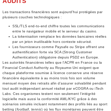
AUDITS
Les transactions financières sont aujourd’hui protégées par
plusieurs couches technologiques :
SSL/TLS end‑to‑end chiffre toutes les communications
entre le navigateur mobile et le serveur du casino.
La tokenisation remplace les données bancaires réelles
par un jeton inutilisable hors contexte sécurisé.
Les fournisseurs comme Paysafe ou Stripe offrent une
authentification forte via SCA (Strong Customer
Authentication) obligatoire depuis PSD2 en Europe.
Les autorités financières telles que l’ACPR en France ou la
Financial Conduct Authority au Royaume-Uni exigent que
chaque plateforme soumise à licence conserve une réserve
financière équivalente à au moins trois fois son volume
mensuel moyen des retraits afin d’assurer solvabilité pendant
tout audit indépendant annuel réalisé par eCOGRA ou iTech
Labs. Ces organismes testent non seulement l’intégrité
logicielle mais aussi la conformité AML/KYC grâce à des
scénarios simulés incluant notamment des profils liés au sport
betting (
football
,
tennis
) où les flux monétaires peuvent être