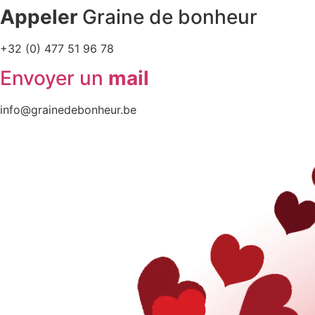
Appeler
Graine de bonheur
Aller
au
contenu
+32 (0) 477 51 96 78
Envoyer un
mail
info@grainedebonheur.be