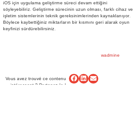
iOS için uygulama geliştirme süreci devam ettiğini
söyleyebiliriz. Geliştirme sürecinin uzun olması, farklı cihaz ve
işletim sistemlerinin teknik gereksinimlerinden kaynaklanıyor.
Böylece kaybettiğiniz miktarların bir kısmını geri alarak oyun
keyfinizi sürdürebilirsiniz.
wadmine
Vous avez trouvé ce contenu
intéressant ? Partagez-le !