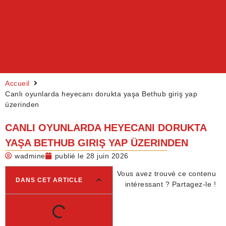
Accueil
Canlı oyunlarda heyecanı dorukta yaşa Bethub giriş yap
üzerinden
CANLI OYUNLARDA HEYECANI DORUKTA
YAŞA BETHUB GIRIŞ YAP ÜZERINDEN
wadmine
publié le
28 juin 2026
Vous avez trouvé ce contenu
DANS CET ARTICLE
intéressant ? Partagez-le !