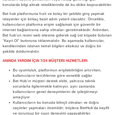
konularda bilgi almak istediklerinde de bu ekibe başvurabilirler.
Bet hub platformuna hızlı ve kolay bir şekilde giriş yapmak
isteyenler için birkaç basit adım yeterli olacaktır. Öncelikle,
kullanıcıların platforma erişim sağlamak için güvenilir bir
internet bağlantısına sahip olmaları gerekmektedir. Ardından,
Bet hub’un resmi web sitesine giderek sağ üst köşede bulunan
“Kayıt Ol” butonuna tıklanmalıdır. Bu aşamada kullanıcılar,
kendilerinden istenen temel bilgileri eksiksiz ve doğru bir
şekilde doldurmalıdır.
ANINDA YARDIM İÇIN 7/24 MÜŞTERI HIZMETLERI
Bu uyumluluk, platformun erişilebilirliğini artırırken,
kullanıcıların tercihlerine göre esneklik sağlar.
Bet Hub’ın müşteri destek ekibi, yalnızca teknik
sorunlarla ilgilenmekle kalmıyor, aynı zamanda
kullanıcıların genel deneyimlerini de iyileştirmeyi
amaçlıyor.
Kullanıcıların bu konuda bilinçli olmaları ve doğru
seçimler yapmaları önemlidir; böylece BetHub’da keyifli
ve sorunsuz bir oyun deneyimi yaşayabilirler.