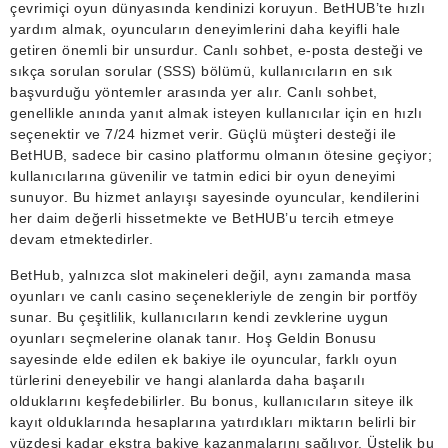
çevrimiçi oyun dünyasında kendinizi koruyun. BetHUB’te hızlı
yardım almak, oyuncuların deneyimlerini daha keyifli hale
getiren önemli bir unsurdur. Canlı sohbet, e-posta desteği ve
sıkça sorulan sorular (SSS) bölümü, kullanıcıların en sık
başvurduğu yöntemler arasında yer alır. Canlı sohbet,
genellikle anında yanıt almak isteyen kullanıcılar için en hızlı
seçenektir ve 7/24 hizmet verir. Güçlü müşteri desteği ile
BetHUB, sadece bir casino platformu olmanın ötesine geçiyor;
kullanıcılarına güvenilir ve tatmin edici bir oyun deneyimi
sunuyor. Bu hizmet anlayışı sayesinde oyuncular, kendilerini
her daim değerli hissetmekte ve BetHUB’u tercih etmeye
devam etmektedirler.
BetHub, yalnızca slot makineleri değil, aynı zamanda masa
oyunları ve canlı casino seçenekleriyle de zengin bir portföy
sunar. Bu çeşitlilik, kullanıcıların kendi zevklerine uygun
oyunları seçmelerine olanak tanır. Hoş Geldin Bonusu
sayesinde elde edilen ek bakiye ile oyuncular, farklı oyun
türlerini deneyebilir ve hangi alanlarda daha başarılı
olduklarını keşfedebilirler. Bu bonus, kullanıcıların siteye ilk
kayıt olduklarında hesaplarına yatırdıkları miktarın belirli bir
yüzdesi kadar ekstra bakiye kazanmalarını sağlıyor. Üstelik bu