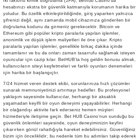
İki faktörlü kimlik doğrulama (2FA), Bethub Casino’da
hesabınızı ekstra bir güvenlik katmanıyla korumanın harika bir
yoludur. Bu özellik etkinleştirildiğinde, giriş yaparken yalnızca
şifrenizi değil, aynı zamanda mobil cihazınıza gönderilen bir
doğrulama kodunu da girmeniz gerekecektir. Bitcoin ve
Ethereum gibi popüler kripto paralarla yapılan işlemler,
anonimlik ve düşük işlem maliyetleri ile öne çıkar. Kripto
paralarla yapılan işlemler, genellikle birkaç dakika içinde
tamamlanır ve bu da onları zaman tasarrufu sağlamak isteyen
oyuncular için cazip kılar. BetHUB’ta hoş geldin bonusu almak,
kullanıcıların siteyi keşfetmeleri ve farklı oyunları denemeleri
için harika bir başlangıçtır.
7/24 hizmet veren destek ekibi, sorunlarınıza hızlı çözümler
sunarak memnuniyetinizi artırmayı hedefler. Bu profesyonel
yaklaşım sayesinde kullanıcılar, herhangi bir aksaklık
yaşamadan keyifli bir oyun deneyimi yaşayabilirler. Herhangi
bir olağandışı aktivite fark ederseniz hemen müşteri
hizmetleriyle iletişime geçin. Bet HUB Casino’nun sunduğu bu
güvenlik önlemleri sayesinde, oyun deneyiminizin keyfini
çıkarırken gönül rahatlığıyla hareket edebilirsiniz. Güvenliğiniz
bizim için önceliklidir; bu nedenle tüm bu adımları takip ederek