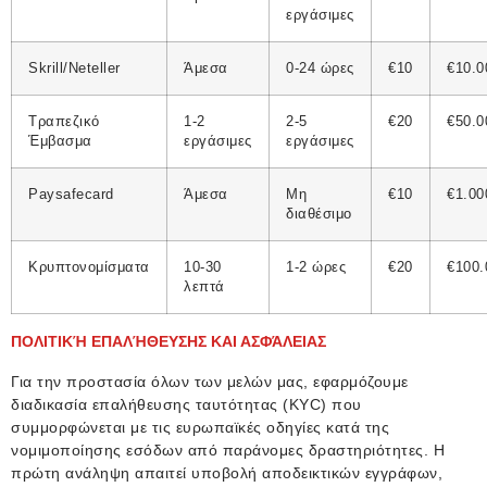
εργάσιμες
Skrill/Neteller
Άμεσα
0-24 ώρες
€10
€10.0
Τραπεζικό
1-2
2-5
€20
€50.0
Έμβασμα
εργάσιμες
εργάσιμες
Paysafecard
Άμεσα
Μη
€10
€1.00
διαθέσιμο
Κρυπτονομίσματα
10-30
1-2 ώρες
€20
€100.
λεπτά
ΠΟΛΙΤΙΚΉ ΕΠΑΛΉΘΕΥΣΗΣ ΚΑΙ ΑΣΦΆΛΕΙΑΣ
Για την προστασία όλων των μελών μας, εφαρμόζουμε
διαδικασία επαλήθευσης ταυτότητας (KYC) που
συμμορφώνεται με τις ευρωπαϊκές οδηγίες κατά της
νομιμοποίησης εσόδων από παράνομες δραστηριότητες. Η
πρώτη ανάληψη απαιτεί υποβολή αποδεικτικών εγγράφων,