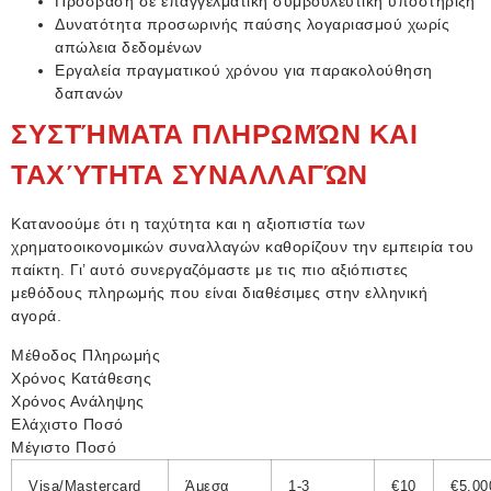
Πρόσβαση σε επαγγελματική συμβουλευτική υποστήριξη
Δυνατότητα προσωρινής παύσης λογαριασμού χωρίς
απώλεια δεδομένων
Εργαλεία πραγματικού χρόνου για παρακολούθηση
δαπανών
ΣΥΣΤΉΜΑΤΑ ΠΛΗΡΩΜΏΝ ΚΑΙ
ΤΑΧΎΤΗΤΑ ΣΥΝΑΛΛΑΓΏΝ
Κατανοούμε ότι η ταχύτητα και η αξιοπιστία των
χρηματοοικονομικών συναλλαγών καθορίζουν την εμπειρία του
παίκτη. Γι’ αυτό συνεργαζόμαστε με τις πιο αξιόπιστες
μεθόδους πληρωμής που είναι διαθέσιμες στην ελληνική
αγορά.
Μέθοδος Πληρωμής
Χρόνος Κατάθεσης
Χρόνος Ανάληψης
Ελάχιστο Ποσό
Μέγιστο Ποσό
Visa/Mastercard
Άμεσα
1-3
€10
€5.00