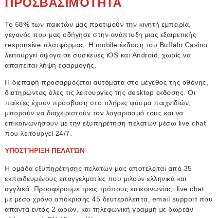
ΠΡΟΣΒΑΣΙΜΌΤΗΤΑ
Το 68% των παικτών μας προτιμούν την κινητή εμπειρία,
γεγονός που μας οδήγησε στην ανάπτυξη μιας εξαιρετικής
responsive πλατφόρμας. Η mobile έκδοση του Buffalo Casino
λειτουργεί άψογα σε συσκευές iOS και Android, χωρίς να
απαιτείται λήψη εφαρμογής.
Η διεπαφή προσαρμόζεται αυτόματα στο μέγεθος της οθόνης,
διατηρώντας όλες τις λειτουργίες της desktop έκδοσης. Οι
παίκτες έχουν πρόσβαση στο πλήρες φάσμα παιχνιδιών,
μπορούν να διαχειριστούν τον λογαριασμό τους και να
επικοινωνήσουν με την εξυπηρέτηση πελατών μέσω live chat
που λειτουργεί 24/7.
ΥΠΟΣΤΉΡΙΞΗ ΠΕΛΑΤΏΝ
Η ομάδα εξυπηρέτησης πελατών μας αποτελείται από 35
εκπαιδευμένους επαγγελματίες που μιλούν ελληνικά και
αγγλικά. Προσφέρουμε τρεις τρόπους επικοινωνίας: live chat
με μέσο χρόνο απόκρισης 45 δευτερόλεπτα, email support που
απαντά εντός 2 ωρών, και τηλεφωνική γραμμή με δωρεάν