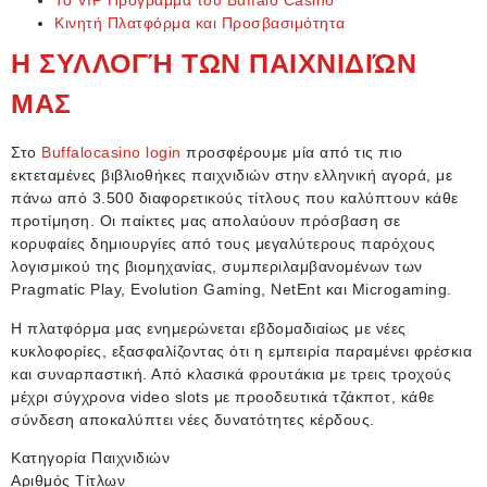
Το VIP Πρόγραμμα του Buffalo Casino
Κινητή Πλατφόρμα και Προσβασιμότητα
Η ΣΥΛΛΟΓΉ ΤΩΝ ΠΑΙΧΝΙΔΙΏΝ
ΜΑΣ
Στο
Buffalocasino login
προσφέρουμε μία από τις πιο
εκτεταμένες βιβλιοθήκες παιχνιδιών στην ελληνική αγορά, με
πάνω από 3.500 διαφορετικούς τίτλους που καλύπτουν κάθε
προτίμηση. Οι παίκτες μας απολαύουν πρόσβαση σε
κορυφαίες δημιουργίες από τους μεγαλύτερους παρόχους
λογισμικού της βιομηχανίας, συμπεριλαμβανομένων των
Pragmatic Play, Evolution Gaming, NetEnt και Microgaming.
Η πλατφόρμα μας ενημερώνεται εβδομαδιαίως με νέες
κυκλοφορίες, εξασφαλίζοντας ότι η εμπειρία παραμένει φρέσκια
και συναρπαστική. Από κλασικά φρουτάκια με τρεις τροχούς
μέχρι σύγχρονα video slots με προοδευτικά τζάκποτ, κάθε
σύνδεση αποκαλύπτει νέες δυνατότητες κέρδους.
Κατηγορία Παιχνιδιών
Αριθμός Τίτλων