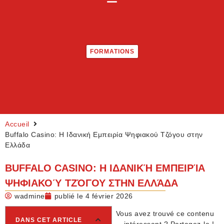
FORMATIONS
Accueil
Buffalo Casino: Η Ιδανική Εμπειρία Ψηφιακού Τζόγου στην
Ελλάδα
BUFFALO CASINO: Η ΙΔΑΝΙΚΉ ΕΜΠΕΙΡΊΑ
ΨΗΦΙΑΚΟΎ ΤΖΌΓΟΥ ΣΤΗΝ ΕΛΛΆΔΑ
wadmine
publié le
4 février 2026
Vous avez trouvé ce contenu
DANS CET ARTICLE
intéressant ? Partagez-le !