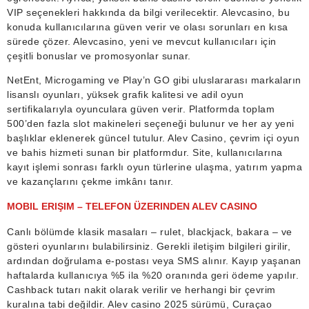
VIP seçenekleri hakkında da bilgi verilecektir. Alevcasino, bu
konuda kullanıcılarına güven verir ve olası sorunları en kısa
sürede çözer. Alevcasino, yeni ve mevcut kullanıcıları için
çeşitli bonuslar ve promosyonlar sunar.
NetEnt, Microgaming ve Play’n GO gibi uluslararası markaların
lisanslı oyunları, yüksek grafik kalitesi ve adil oyun
sertifikalarıyla oyunculara güven verir. Platformda toplam
500’den fazla slot makineleri seçeneği bulunur ve her ay yeni
başlıklar eklenerek güncel tutulur. Alev Casino, çevrim içi oyun
ve bahis hizmeti sunan bir platformdur. Site, kullanıcılarına
kayıt işlemi sonrası farklı oyun türlerine ulaşma, yatırım yapma
ve kazançlarını çekme imkânı tanır.
MOBIL ERIŞIM – TELEFON ÜZERINDEN ALEV CASINO
Canlı bölümde klasik masaları – rulet, blackjack, bakara – ve
gösteri oyunlarını bulabilirsiniz. Gerekli iletişim bilgileri girilir,
ardından doğrulama e-postası veya SMS alınır. Kayıp yaşanan
haftalarda kullanıcıya %5 ila %20 oranında geri ödeme yapılır.
Cashback tutarı nakit olarak verilir ve herhangi bir çevrim
kuralına tabi değildir. Alev casino 2025 sürümü, Curaçao