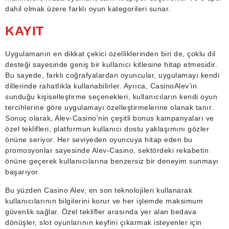
dahil olmak üzere farklı oyun kategorileri sunar.
KAYIT
Uygulamanın en dikkat çekici özelliklerinden biri de, çoklu dil
desteği sayesinde geniş bir kullanıcı kitlesine hitap etmesidir.
Bu sayede, farklı coğrafyalardan oyuncular, uygulamayı kendi
dillerinde rahatlıkla kullanabilirler. Ayrıca, CasinoAlev’in
sunduğu kişiselleştirme seçenekleri, kullanıcıların kendi oyun
tercihlerine göre uygulamayı özelleştirmelerine olanak tanır.
Sonuç olarak, Alev-Casino’nin çeşitli bonus kampanyaları ve
özel teklifleri, platformun kullanıcı dostu yaklaşımını gözler
önüne seriyor. Her seviyeden oyuncuya hitap eden bu
promosyonlar sayesinde Alev-Casino, sektördeki rekabetin
önüne geçerek kullanıcılarına benzersiz bir deneyim sunmayı
başarıyor.
Bu yüzden Casino Alev, en son teknolojileri kullanarak
kullanıcılarının bilgilerini korur ve her işlemde maksimum
güvenlik sağlar. Özel teklifler arasında yer alan bedava
dönüşler, slot oyunlarının keyfini çıkarmak isteyenler için