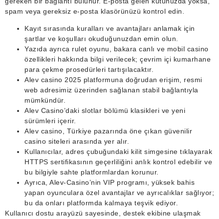
gereken bir bağlantı bulunur. E-posta gelen kutunuzda yoksa,
spam veya gereksiz e-posta klasörünüzü kontrol edin.
Kayıt sırasında kuralları ve avantajları anlamak için
şartlar ve koşulları okuduğunuzdan emin olun.
Yazıda ayrıca rulet oyunu, bakara canlı ve mobil casino
özellikleri hakkında bilgi verilecek; çevrim içi kumarhane
para çekme prosedürleri tartışılacaktır.
Alev casino 2025 platformuna doğrudan erişim, resmi
web adresimiz üzerinden sağlanan stabil bağlantıyla
mümkündür.
Alev Casino’daki slotlar bölümü klasikleri ve yeni
sürümleri içerir.
Alev casino, Türkiye pazarında öne çıkan güvenilir
casino siteleri arasında yer alır.
Kullanıcılar, adres çubuğundaki kilit simgesine tıklayarak
HTTPS sertifikasının geçerliliğini anlık kontrol edebilir ve
bu bilgiyle sahte platformlardan korunur.
Ayrıca, Alev-Casino’nin VIP programı, yüksek bahis
yapan oyunculara özel avantajlar ve ayrıcalıklar sağlıyor;
bu da onları platformda kalmaya teşvik ediyor.
Kullanıcı dostu arayüzü sayesinde, destek ekibine ulaşmak