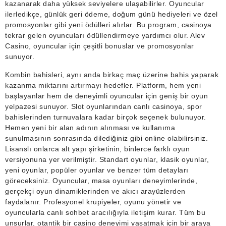
kazanarak daha yüksek seviyelere ulaşabilirler. Oyuncular
ilerledikçe, günlük geri ödeme, doğum günü hediyeleri ve özel
promosyonlar gibi yeni ödülleri alırlar. Bu program, casinoya
tekrar gelen oyuncuları ödüllendirmeye yardımcı olur. Alev
Casino, oyuncular için çeşitli bonuslar ve promosyonlar
sunuyor.
Kombin bahisleri, aynı anda birkaç maç üzerine bahis yaparak
kazanma miktarını artırmayı hedefler. Platform, hem yeni
başlayanlar hem de deneyimli oyuncular için geniş bir oyun
yelpazesi sunuyor. Slot oyunlarından canlı casinoya, spor
bahislerinden turnuvalara kadar birçok seçenek bulunuyor.
Hemen yeni bir alan adının alınması ve kullanıma
sunulmasının sonrasında dilediğiniz gibi online olabilirsiniz.
Lisanslı onlarca alt yapı şirketinin, binlerce farklı oyun
versiyonuna yer verilmiştir. Standart oyunlar, klasik oyunlar,
yeni oyunlar, popüler oyunlar ve benzer tüm detayları
göreceksiniz. Oyuncular, masa oyunları deneyimlerinde,
gerçekçi oyun dinamiklerinden ve akıcı arayüzlerden
faydalanır. Profesyonel krupiyeler, oyunu yönetir ve
oyuncularla canlı sohbet aracılığıyla iletişim kurar. Tüm bu
unsurlar, otantik bir casino deneyimi yaşatmak için bir araya