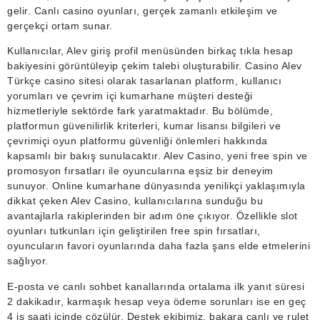
gelir. Canlı casino oyunları, gerçek zamanlı etkileşim ve
gerçekçi ortam sunar.
Kullanıcılar, Alev giriş profil menüsünden birkaç tıkla hesap
bakiyesini görüntüleyip çekim talebi oluşturabilir. Casino Alev
Türkçe casino sitesi olarak tasarlanan platform, kullanıcı
yorumları ve çevrim içi kumarhane müşteri desteği
hizmetleriyle sektörde fark yaratmaktadır. Bu bölümde,
platformun güvenilirlik kriterleri, kumar lisansı bilgileri ve
çevrimiçi oyun platformu güvenliği önlemleri hakkında
kapsamlı bir bakış sunulacaktır. Alev Casino, yeni free spin ve
promosyon fırsatları ile oyuncularına eşsiz bir deneyim
sunuyor. Online kumarhane dünyasında yenilikçi yaklaşımıyla
dikkat çeken Alev Casino, kullanıcılarına sunduğu bu
avantajlarla rakiplerinden bir adım öne çıkıyor. Özellikle slot
oyunları tutkunları için geliştirilen free spin fırsatları,
oyuncuların favori oyunlarında daha fazla şans elde etmelerini
sağlıyor.
E-posta ve canlı sohbet kanallarında ortalama ilk yanıt süresi
2 dakikadır, karmaşık hesap veya ödeme sorunları ise en geç
4 iş saati içinde çözülür. Destek ekibimiz, bakara canlı ve rulet