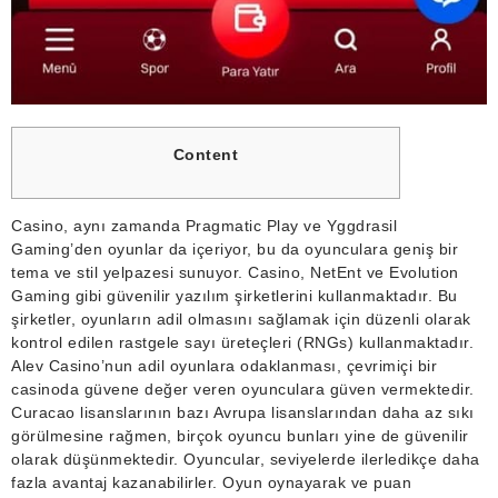
Content
Casino, aynı zamanda Pragmatic Play ve Yggdrasil
Gaming’den oyunlar da içeriyor, bu da oyunculara geniş bir
tema ve stil yelpazesi sunuyor. Casino, NetEnt ve Evolution
Gaming gibi güvenilir yazılım şirketlerini kullanmaktadır. Bu
şirketler, oyunların adil olmasını sağlamak için düzenli olarak
kontrol edilen rastgele sayı üreteçleri (RNGs) kullanmaktadır.
Alev Casino’nun adil oyunlara odaklanması, çevrimiçi bir
casinoda güvene değer veren oyunculara güven vermektedir.
Curacao lisanslarının bazı Avrupa lisanslarından daha az sıkı
görülmesine rağmen, birçok oyuncu bunları yine de güvenilir
olarak düşünmektedir. Oyuncular, seviyelerde ilerledikçe daha
fazla avantaj kazanabilirler. Oyun oynayarak ve puan