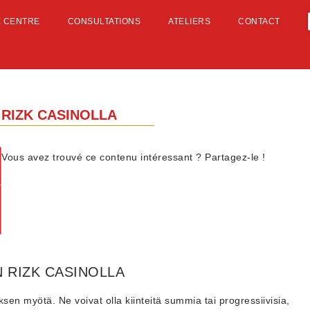
E CENTRE
CONSULTATIONS
ATELIERS
CONTACT
 RIZK CASINOLLA
Vous avez trouvé ce contenu intéressant ? Partagez-le !
N RIZK CASINOLLA
ksen myötä. Ne voivat olla kiinteitä summia tai progressiivisia,