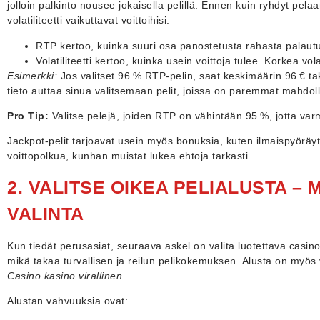
jolloin palkinto nousee jokaisella pelillä. Ennen kuin ryhdyt pel
volatiliteetti vaikuttavat voittoihisi.
RTP kertoo, kuinka suuri osa panostetusta rahasta palautuu p
Volatiliteetti kertoo, kuinka usein voittoja tulee. Korkea vol
Esimerkki:
Jos valitset 96 % RTP‑pelin, saat keskimäärin 96 € tak
tieto auttaa sinua valitsemaan pelit, joissa on paremmat mahdol
Pro Tip:
Valitse pelejä, joiden RTP on vähintään 95 %, jotta va
Jackpot-pelit tarjoavat usein myös bonuksia, kuten ilmaispyöräyty
voittopolkua, kunhan muistat lukea ehtoja tarkasti.
2. VALITSE OIKEA PELIALUSTA – 
VALINTA
Kun tiedät perusasiat, seuraava askel on valita luotettava casi
mikä takaa turvallisen ja reilun pelikokemuksen. Alusta on myös 
Casino kasino virallinen
.
Alustan vahvuuksia ovat: