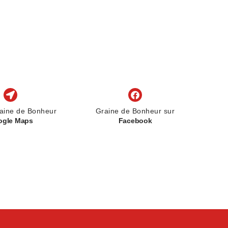
aine de Bonheur
Graine de Bonheur sur
ogle Maps
Facebook