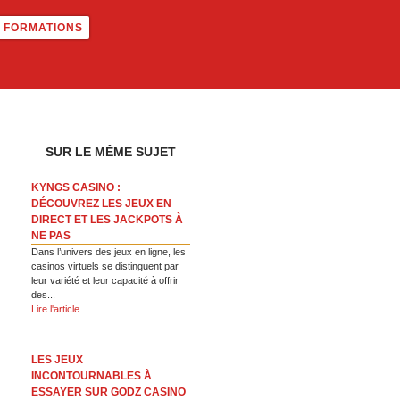
FORMATIONS
SUR LE MÊME SUJET
KYNGS CASINO :
DÉCOUVREZ LES JEUX EN
DIRECT ET LES JACKPOTS À
NE PAS
Dans l’univers des jeux en ligne, les
casinos virtuels se distinguent par
leur variété et leur capacité à offrir
des...
Lire l'article
LES JEUX
INCONTOURNABLES À
ESSAYER SUR GODZ CASINO