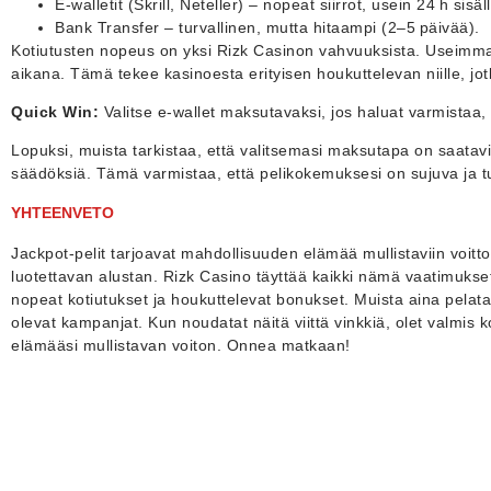
E-walletit (Skrill, Neteller) – nopeat siirrot, usein 24 h sisäl
Bank Transfer – turvallinen, mutta hitaampi (2–5 päivää).
Kotiutusten nopeus on yksi Rizk Casinon vahvuuksista. Useimmat
aikana. Tämä tekee kasinoesta erityisen houkuttelevan niille, jo
Quick Win:
Valitse e-wallet maksutavaksi, jos haluat varmistaa,
Lopuksi, muista tarkistaa, että valitsemasi maksutapa on saatavi
säädöksiä. Tämä varmistaa, että pelikokemuksesi on sujuva ja tu
YHTEENVETO
Jackpot-pelit tarjoavat mahdollisuuden elämää mullistaviin voitt
luotettavan alustan. Rizk Casino täyttää kaikki nämä vaatimukset:
nopeat kotiutukset ja houkuttelevat bonukset. Muista aina pelata v
olevat kampanjat. Kun noudatat näitä viittä vinkkiä, olet valmis
elämääsi mullistavan voiton. Onnea matkaan!