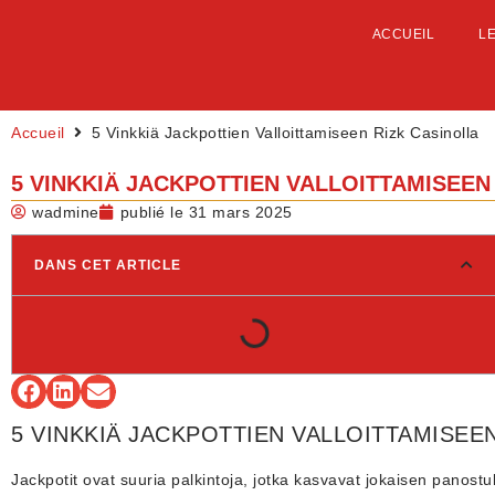
ACCUEIL
L
Accueil
5 Vinkkiä Jackpottien Valloittamiseen Rizk Casinolla
5 VINKKIÄ JACKPOTTIEN VALLOITTAMISEEN
wadmine
publié le
31 mars 2025
DANS CET ARTICLE
5 VINKKIÄ JACKPOTTIEN VALLOITTAMISEE
Jackpotit ovat suuria palkintoja, jotka kasvavat jokaisen panostu