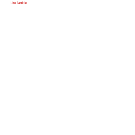
Lire l'article