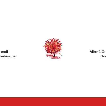
n
mail
Aller
à Gr
onheur.be
Go