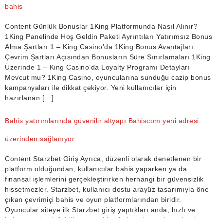
bahis
Content Günlük Bonuslar 1King Platformunda Nasıl Alınır?
1King Panelinde Hoş Geldin Paketi Ayrıntıları Yatırımsız Bonus
Alma Şartları 1 – King Casino’da 1King Bonus Avantajları:
Çevrim Şartları Açısından Bonusların Süre Sınırlamaları 1King
Üzerinde 1 – King Casino’da Loyalty Programı Detayları
Mevcut mu? 1King Casino, oyuncularına sunduğu cazip bonus
kampanyaları ile dikkat çekiyor. Yeni kullanıcılar için
hazırlanan […]
Bahis yatırımlarında güvenilir altyapı Bahiscom yeni adresi
üzerinden sağlanıyor
Content Starzbet Giriş Ayrıca, düzenli olarak denetlenen bir
platform olduğundan, kullanıcılar bahis yaparken ya da
finansal işlemlerini gerçekleştirirken herhangi bir güvensizlik
hissetmezler. Starzbet, kullanıcı dostu arayüz tasarımıyla öne
çıkan çevrimiçi bahis ve oyun platformlarından biridir.
Oyuncular siteye ilk Starzbet giriş yaptıkları anda, hızlı ve