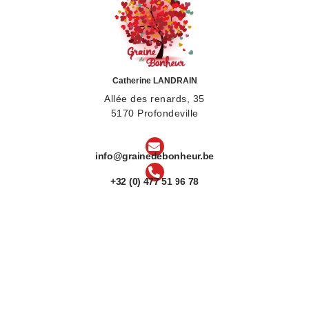
Catherine LANDRAIN
Allée des renards, 35
5170 Profondeville
info@grainedebonheur.be
+32 (0) 477 51 96 78