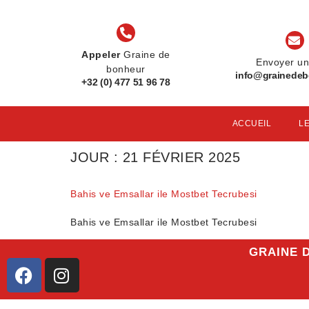
Appeler
Graine de
Envoyer u
bonheur
info@grainedeb
+32 (0) 477 51 96 78
ACCUEIL
L
JOUR :
21 FÉVRIER 2025
Bahis ve Emsallar ile Mostbet Tecrubesi
Bahis ve Emsallar ile Mostbet Tecrubesi
GRAINE 