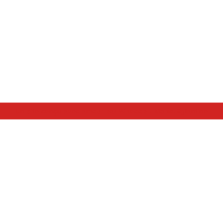
Un site conçu avec amour par Whooop - Marie-Eglantine