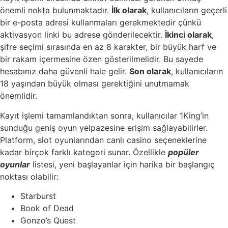
önemli nokta bulunmaktadır.
İlk olarak
, kullanıcıların geçerli
bir e-posta adresi kullanmaları gerekmektedir çünkü
aktivasyon linki bu adrese gönderilecektir.
İkinci olarak
,
şifre seçimi sırasında en az 8 karakter, bir büyük harf ve
bir rakam içermesine özen gösterilmelidir. Bu sayede
hesabınız daha güvenli hale gelir.
Son olarak
, kullanıcıların
18 yaşından büyük olması gerektiğini unutmamak
önemlidir.
Kayıt işlemi tamamlandıktan sonra, kullanıcılar 1King’in
sunduğu geniş oyun yelpazesine erişim sağlayabilirler.
Platform, slot oyunlarından canlı casino seçeneklerine
kadar birçok farklı kategori sunar. Özellikle
popüler
oyunlar
listesi, yeni başlayanlar için harika bir başlangıç
noktası olabilir:
Starburst
Book of Dead
Gonzo’s Quest