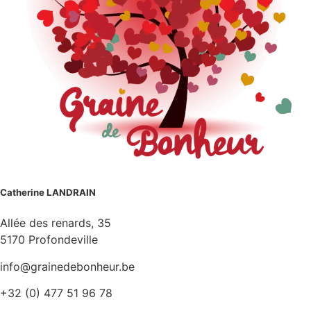
Catherine LANDRAIN
Allée des renards, 35
5170 Profondeville
info@grainedebonheur.be
+32 (0) 477 51 96 78