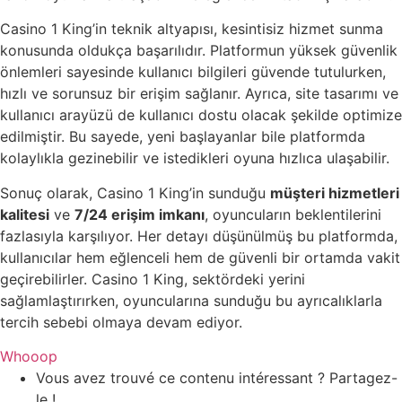
Casino 1 King’in teknik altyapısı, kesintisiz hizmet sunma
konusunda oldukça başarılıdır. Platformun yüksek güvenlik
önlemleri sayesinde kullanıcı bilgileri güvende tutulurken,
hızlı ve sorunsuz bir erişim sağlanır. Ayrıca, site tasarımı ve
kullanıcı arayüzü de kullanıcı dostu olacak şekilde optimize
edilmiştir. Bu sayede, yeni başlayanlar bile platformda
kolaylıkla gezinebilir ve istedikleri oyuna hızlıca ulaşabilir.
Sonuç olarak, Casino 1 King’in sunduğu
müşteri hizmetleri
kalitesi
ve
7/24 erişim imkanı
, oyuncuların beklentilerini
fazlasıyla karşılıyor. Her detayı düşünülmüş bu platformda,
kullanıcılar hem eğlenceli hem de güvenli bir ortamda vakit
geçirebilirler. Casino 1 King, sektördeki yerini
sağlamlaştırırken, oyuncularına sunduğu bu ayrıcalıklarla
tercih sebebi olmaya devam ediyor.
Whooop
Vous avez trouvé ce contenu intéressant ? Partagez-
le !