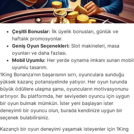
Çeşitli Bonuslar:
İlk üyelik bonusları, günlük ve
haftalık promosyonlar.
Geniş Oyun Seçenekleri:
Slot makineleri, masa
oyunları ve daha fazlası.
Mobil Uyumlu:
Her yerde oynama imkanı sunan mobil
uyumlu tasarım.
1King Bonanza’nın başarısının sırrı, oyunculara sunduğu
yüksek kazanç potansiyelinde yatıyor. Her oyun turunda
büyük ödüllere ulaşma şansı, oyuncuların motivasyonunu
artırıyor. Bu platformda, her seviyeden oyuncu için uygun
bir oyun bulmak mümkün. İster yeni başlayan ister
deneyimli bir oyuncu olun, burada kendinize uygun bir
seçenek bulabilirsiniz.
Kazançlı bir oyun deneyimi yaşamak isteyenler için 1King