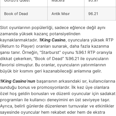
Gonzo’s Quest
Macera
95.97
Book of Dead
Antik Mısır
96.21
Slot oyunlarının popülerliği, sadece eğlence değil aynı
zamanda yüksek kazanç potansiyelinden
kaynaklanmaktadır.
1King Casino
, oyunculara yüksek RTP
(Return to Player) oranları sunarak, daha fazla kazanma
şansı tanır. Örneğin, “Starburst” oyunu %96.1 RTP oranıyla
dikkat çekerken, “Book of Dead” %96.21 ile oyuncuların
favorisi olmuştur. Bu oranlar, oyuncuların yatırımlarının
büyük bir kısmını geri kazanabileceği anlamına gelir.
1King Casino’nun
başarısının arkasındaki sır, kullanıcılarına
sunduğu bonus ve promosyonlardır. İlk kez üye olanlara
özel hoş geldin bonusları ve düzenli oyuncular için sadakat
programları ile kullanıcı deneyimini en üst seviyeye taşır.
Ayrıca, belirli günlerde düzenlenen turnuvalar ve etkinlikler
sayesinde oyuncular hem rekabet eder hem de ekstra