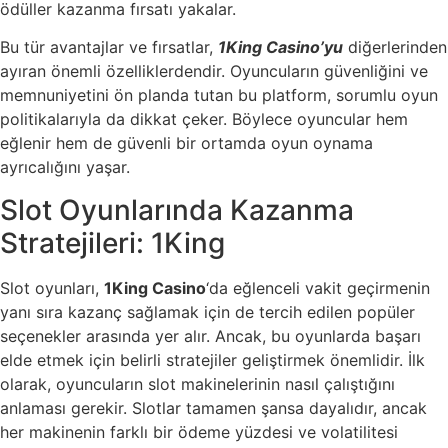
ödüller kazanma fırsatı yakalar.
Bu tür avantajlar ve fırsatlar,
1King Casino’yu
diğerlerinden
ayıran önemli özelliklerdendir. Oyuncuların güvenliğini ve
memnuniyetini ön planda tutan bu platform, sorumlu oyun
politikalarıyla da dikkat çeker. Böylece oyuncular hem
eğlenir hem de güvenli bir ortamda oyun oynama
ayrıcalığını yaşar.
Slot Oyunlarında Kazanma
Stratejileri: 1King
Slot oyunları,
1King Casino
‘da eğlenceli vakit geçirmenin
yanı sıra kazanç sağlamak için de tercih edilen popüler
seçenekler arasında yer alır. Ancak, bu oyunlarda başarı
elde etmek için belirli stratejiler geliştirmek önemlidir. İlk
olarak, oyuncuların slot makinelerinin nasıl çalıştığını
anlaması gerekir. Slotlar tamamen şansa dayalıdır, ancak
her makinenin farklı bir ödeme yüzdesi ve volatilitesi