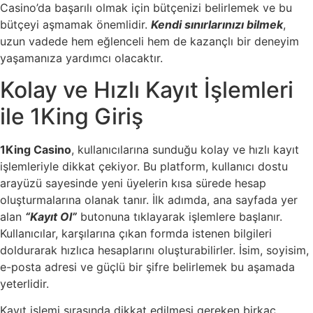
Casino’da başarılı olmak için bütçenizi belirlemek ve bu
bütçeyi aşmamak önemlidir.
Kendi sınırlarınızı bilmek
,
uzun vadede hem eğlenceli hem de kazançlı bir deneyim
yaşamanıza yardımcı olacaktır.
Kolay ve Hızlı Kayıt İşlemleri
ile 1King Giriş
1King Casino
, kullanıcılarına sunduğu kolay ve hızlı kayıt
işlemleriyle dikkat çekiyor. Bu platform, kullanıcı dostu
arayüzü sayesinde yeni üyelerin kısa sürede hesap
oluşturmalarına olanak tanır. İlk adımda, ana sayfada yer
alan
“Kayıt Ol”
butonuna tıklayarak işlemlere başlanır.
Kullanıcılar, karşılarına çıkan formda istenen bilgileri
doldurarak hızlıca hesaplarını oluşturabilirler. İsim, soyisim,
e-posta adresi ve güçlü bir şifre belirlemek bu aşamada
yeterlidir.
Kayıt işlemi sırasında dikkat edilmesi gereken birkaç