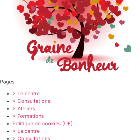
Pages
> Le centre
> Consultations
> Ateliers
> Formations
Politique de cookies (UE)
> Le centre
> Consultations