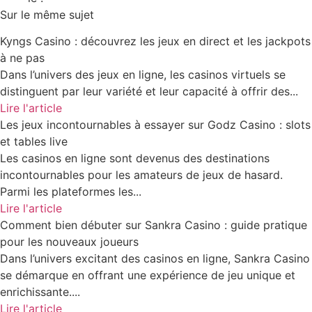
Sur le même sujet
Kyngs Casino : découvrez les jeux en direct et les jackpots
à ne pas
Dans l’univers des jeux en ligne, les casinos virtuels se
distinguent par leur variété et leur capacité à offrir des...
Lire l'article
Les jeux incontournables à essayer sur Godz Casino : slots
et tables live
Les casinos en ligne sont devenus des destinations
incontournables pour les amateurs de jeux de hasard.
Parmi les plateformes les...
Lire l'article
Comment bien débuter sur Sankra Casino : guide pratique
pour les nouveaux joueurs
Dans l’univers excitant des casinos en ligne, Sankra Casino
se démarque en offrant une expérience de jeu unique et
enrichissante....
Lire l'article